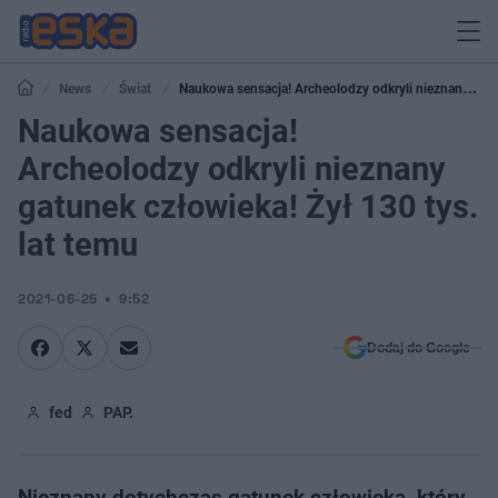
News
Świat
Naukowa sensacja! Archeolodzy odkryli nieznany
gatunek człowieka! Żył 130 tys. lat temu
Naukowa sensacja!
Archeolodzy odkryli nieznany
gatunek człowieka! Żył 130 tys.
lat temu
2021-06-25
9:52
Dodaj do Google
fed
PAP.
Nieznany dotychczas gatunek człowieka, który