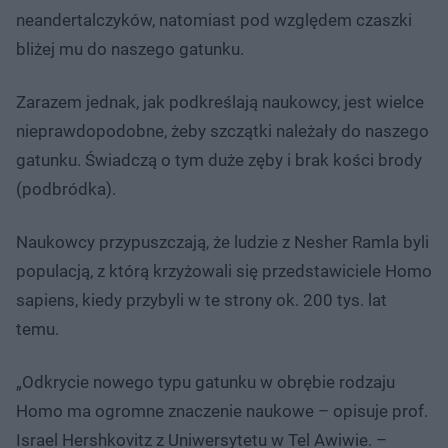
neandertalczyków, natomiast pod względem czaszki
bliżej mu do naszego gatunku.
Zarazem jednak, jak podkreślają naukowcy, jest wielce
nieprawdopodobne, żeby szczątki należały do naszego
gatunku. Świadczą o tym duże zęby i brak kości brody
(podbródka).
Naukowcy przypuszczają, że ludzie z Nesher Ramla byli
populacją, z którą krzyżowali się przedstawiciele Homo
sapiens, kiedy przybyli w te strony ok. 200 tys. lat
temu.
„Odkrycie nowego typu gatunku w obrębie rodzaju
Homo ma ogromne znaczenie naukowe – opisuje prof.
Israel Hershkovitz z Uniwersytetu w Tel Awiwie. –