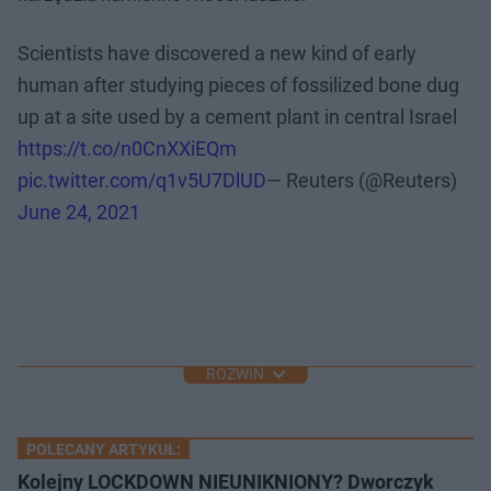
Scientists have discovered a new kind of early
human after studying pieces of fossilized bone dug
up at a site used by a cement plant in central Israel
https://t.co/n0CnXXiEQm
pic.twitter.com/q1v5U7DlUD
— Reuters (@Reuters)
June 24, 2021
ROZWIŃ
POLECANY ARTYKUŁ:
Kolejny LOCKDOWN NIEUNIKNIONY? Dworczyk