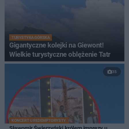
TURYSTYKA GÓRSKA
Gigantyczne kolejki na Giewont!
Wielkie turystyczne oblężenie Tatr
35
KONCERT U REDEMPTORYSTY
Sławomir Świerzyński królem imprezy u