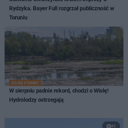
Rydzyka. Bayer Full rozgrzał publiczność w
Toruniu
CO SIĘ STANIE?
W sierpniu padnie rekord, chodzi o Wisłę!
Hydrolodzy ostrzegają
43