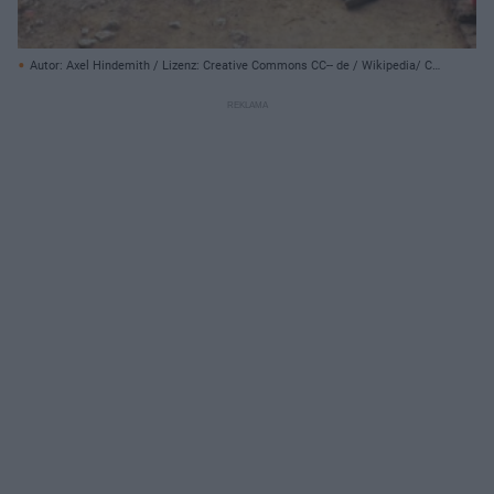
Autor: Axel Hindemith / Lizenz: Creative Commons CC-- de / Wikipedia/ CC
BY-SA 3.0