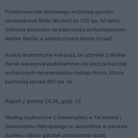
Przedstawiciele nieznanego wcześniej gatunku
zamieszkiwali Bliski Wschód do 130 tys. lat temu.
Odkrycia dokonano na stanowisku archeologicznym
Nesher Ramla, w pobliżu miasta Ramla (Izrael).
Analizy anatomiczne wskazują, że człowiek z Nesher
Ramla wykazywał podobieństwo do jeszcze bardziej
archaicznych reprezentantów rodzaju Homo, którzy
pochodzą sprzed 400 tys. lat.
Raport z anteny 24.06, godz.10
Według naukowców z Uniwersytetu w Tel Awiwie i
Uniwersytetu Hebrajskiego w Jerozolimie w zakresie
żuchwy i zębów gatunek przypomina raczej