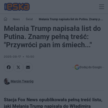
News
Świat
Melania Trump napisała list do Putina. Znamy pełną
treść: "Przywróci pan im śmiech..."
Melania Trump napisała list do
Putina. Znamy pełną treść:
"Przywróci pan im śmiech..."
2025-08-17
10:50
Dodaj do Google
Marcin Twaróg
Stacja Fox News opublikowała pełną treść listu,
jaki Melania Trump napisała do Władimira