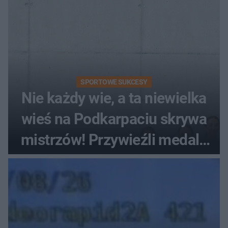
SPORTOWE SUKCESY
Nie każdy wie, a ta niewielka
wieś na Podkarpaciu skrywa
mistrzów! Przywieźli medale
z mistrzostw Europy