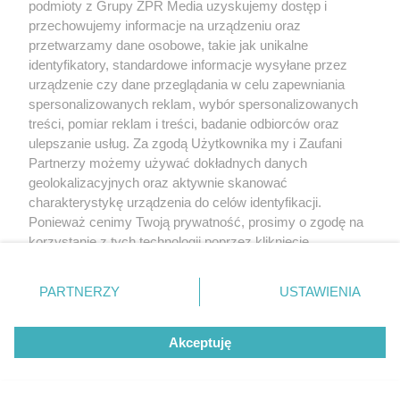
podmioty z Grupy ZPR Media uzyskujemy dostęp i
przechowujemy informacje na urządzeniu oraz
przetwarzamy dane osobowe, takie jak unikalne
Żaden utwór zamieszczony w serwisie nie może być powielany i
identyfikatory, standardowe informacje wysyłane przez
rozpowszechniany lub dalej rozpowszechniany w jakikolwiek sposób (w
urządzenie czy dane przeglądania w celu zapewniania
tym także elektroniczny lub mechaniczny) na jakimkolwiek polu
spersonalizowanych reklam, wybór spersonalizowanych
eksploatacji w jakiejkolwiek formie, włącznie z umieszczaniem w Internecie
bez pisemnej zgody właściciela praw. Jakiekolwiek użycie lub
treści, pomiar reklam i treści, badanie odbiorców oraz
wykorzystanie utworów w całości lub w części z naruszeniem prawa, tzn.
ulepszanie usług. Za zgodą Użytkownika my i Zaufani
bez właściwej zgody, jest zabronione pod groźbą kary i może być ścigane
prawnie.
Partnerzy możemy używać dokładnych danych
geolokalizacyjnych oraz aktywnie skanować
charakterystykę urządzenia do celów identyfikacji.
Ponieważ cenimy Twoją prywatność, prosimy o zgodę na
korzystanie z tych technologii poprzez kliknięcie
„Akceptuję”. Zgoda jest dobrowolna i zawsze możesz ją
zmienić/wycofać klikając przycisk ustawień prywatności
O nas
PARTNERZY
USTAWIENIA
znajdujący się w lewym dolnym rogu strony
. Niektóre
rodzaje przetwarzania danych nie wymagają zgody
Informacje prawne
Akceptuję
użytkownika, ale masz prawo sprzeciwić się takiemu
Nasze serwisy
przetwarzaniu. Preferencje będą miały zastosowanie tylko
na tej witrynie.
© 2026 Grupa ZPR Media