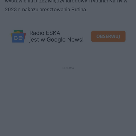
wystawienia przez Międzynarodowy Trybunał Karny w
2023 r. nakazu aresztowania Putina.