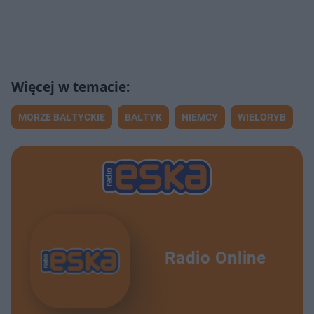
MORZE BAŁTYCKIE
BAŁTYK
NIEMCY
WIELORYB
Radio Online