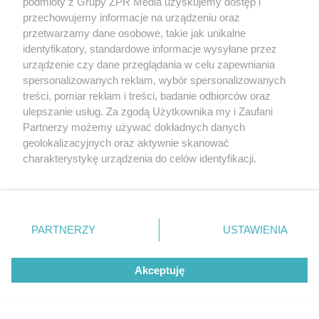
podmioty z Grupy ZPR Media uzyskujemy dostęp i
przechowujemy informacje na urządzeniu oraz
przetwarzamy dane osobowe, takie jak unikalne
identyfikatory, standardowe informacje wysyłane przez
urządzenie czy dane przeglądania w celu zapewniania
spersonalizowanych reklam, wybór spersonalizowanych
treści, pomiar reklam i treści, badanie odbiorców oraz
ulepszanie usług. Za zgodą Użytkownika my i Zaufani
Partnerzy możemy używać dokładnych danych
DOMOWE TRIKI
Zwilż kartkę i połóż na parapecie.
geolokalizacyjnych oraz aktywnie skanować
charakterystykę urządzenia do celów identyfikacji.
Żadna mucha nie wleci do twojego
Ponieważ cenimy Twoją prywatność, prosimy o zgodę na
domu
korzystanie z tych technologii poprzez kliknięcie
„Akceptuję”. Zgoda jest dobrowolna i zawsze możesz ją
zmienić/wycofać klikając przycisk ustawień prywatności
PARTNERZY
USTAWIENIA
znajdujący się w lewym dolnym rogu strony
. Niektóre
rodzaje przetwarzania danych nie wymagają zgody
Akceptuję
użytkownika, ale masz prawo sprzeciwić się takiemu
przetwarzaniu. Preferencje będą miały zastosowanie tylko
na tej witrynie.