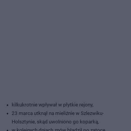
kilkukrotnie wpływał w płytkie rejony,
23 marca utknął na mieliźnie w Szlezwiku-
Holsztynie, skąd uwolniono go koparką,
w kolejnych dniach znów błądził po zatoce,