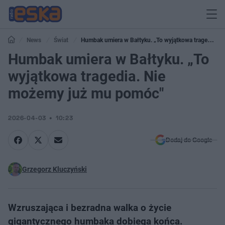
News
Świat
Humbak umiera w Bałtyku. „To wyjątkowa tragedia.
Nie możemy już mu pomóc"
Humbak umiera w Bałtyku. „To
wyjątkowa tragedia. Nie
możemy już mu pomóc"
2026-04-03
10:23
Dodaj do Google
Grzegorz Kluczyński
Wzruszająca i bezradna walka o życie
gigantycznego humbaka dobiega końca.