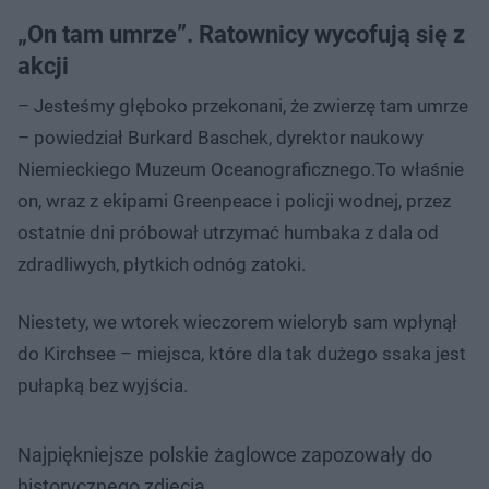
„On tam umrze”. Ratownicy wycofują się z
akcji
– Jesteśmy głęboko przekonani, że zwierzę tam umrze
– powiedział Burkard Baschek, dyrektor naukowy
Niemieckiego Muzeum Oceanograficznego.To właśnie
on, wraz z ekipami Greenpeace i policji wodnej, przez
ostatnie dni próbował utrzymać humbaka z dala od
zdradliwych, płytkich odnóg zatoki.
Niestety, we wtorek wieczorem wieloryb sam wpłynął
do Kirchsee – miejsca, które dla tak dużego ssaka jest
pułapką bez wyjścia.
Najpiękniejsze polskie żaglowce zapozowały do
historycznego zdjęcia