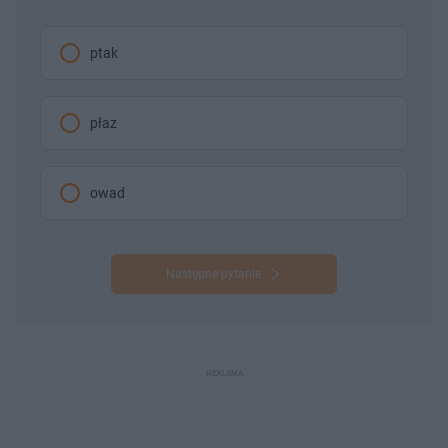
ptak
płaz
owad
Następne pytanie