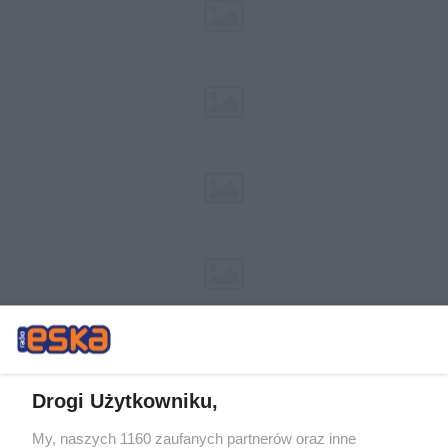
Drogi Użytkowniku,
My, naszych 1160 zaufanych partnerów oraz inne
Żaden utwór zamieszczony w serwisie nie może być powielany i