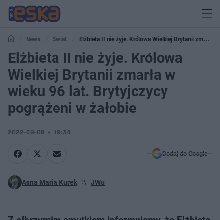
News
Świat
Elżbieta II nie żyje. Królowa Wielkiej Brytanii zmarła
w wieku 96 lat. Brytyjczycy pogrążeni w żałobie
Elżbieta II nie żyje. Królowa
Wielkiej Brytanii zmarła w
wieku 96 lat. Brytyjczycy
pogrążeni w żałobie
2022-09-08
19:34
Dodaj do Google
Anna Maria Kurek
JWu
Z olbrzymim smutkiem informujemy, że Elżbieta