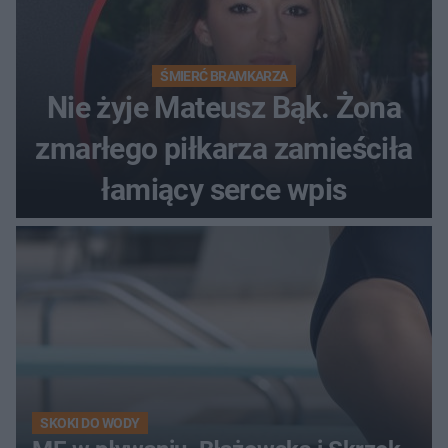
ŚMIERĆ BRAMKARZA
Nie żyje Mateusz Bąk. Żona
zmarłego piłkarza zamieściła
łamiący serce wpis
SKOKI DO WODY