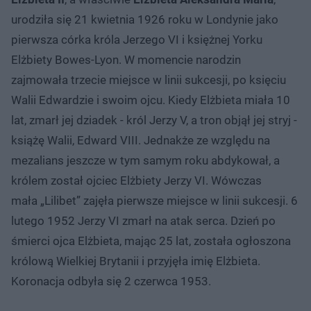
urodziła się 21 kwietnia 1926 roku w Londynie jako
pierwsza córka króla Jerzego VI i księżnej Yorku
Elżbiety Bowes-Lyon. W momencie narodzin
zajmowała trzecie miejsce w linii sukcesji, po księciu
Walii Edwardzie i swoim ojcu. Kiedy Elżbieta miała 10
lat, zmarł jej dziadek - król Jerzy V, a tron objął jej stryj -
książę Walii, Edward VIII. Jednakże ze względu na
mezalians jeszcze w tym samym roku abdykował, a
królem został ojciec Elżbiety Jerzy VI. Wówczas
mała „Lilibet” zajęła pierwsze miejsce w linii sukcesji. 6
lutego 1952 Jerzy VI zmarł na atak serca. Dzień po
śmierci ojca Elżbieta, mając 25 lat, została ogłoszona
królową Wielkiej Brytanii i przyjęła imię Elżbieta.
Koronacja odbyła się 2 czerwca 1953.