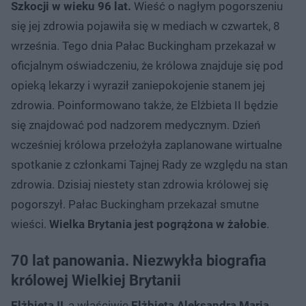
Szkocji w wieku 96 lat.
Wieść o nagłym pogorszeniu
się jej zdrowia pojawiła się w mediach w czwartek, 8
września. Tego dnia Pałac Buckingham przekazał w
oficjalnym oświadczeniu, że królowa znajduje się pod
opieką lekarzy i wyraził zaniepokojenie stanem jej
zdrowia. Poinformowano także, że Elżbieta II będzie
się znajdować pod nadzorem medycznym. Dzień
wcześniej królowa przełożyła zaplanowane wirtualne
spotkanie z członkami Tajnej Rady ze względu na stan
zdrowia. Dzisiaj niestety stan zdrowia królowej się
pogorszył. Pałac Buckingham przekazał smutne
wieści.
Wielka Brytania jest pogrążona w żałobie
.
70 lat panowania. Niezwykła biografia
królowej Wielkiej Brytanii
Elżbieta II
, a właściwie
Elżbieta Aleksandra Maria
,