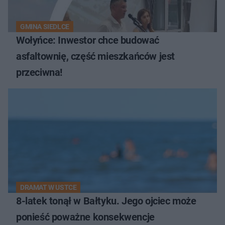
GMINA SIEDLCE
Wołyńce: Inwestor chce budować
asfaltownię, część mieszkańców jest
przeciwna!
DRAMAT W USTCE
8-latek tonął w Bałtyku. Jego ojciec może
ponieść poważne konsekwencje