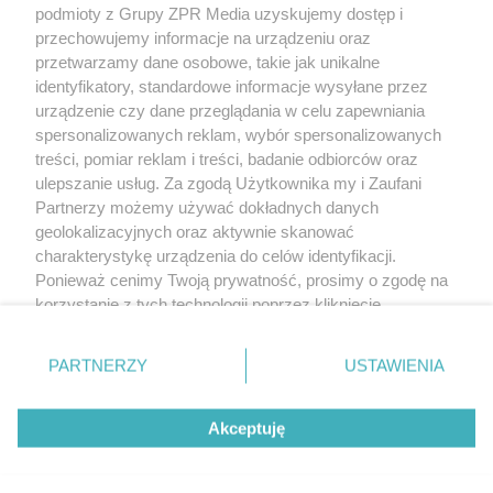
podmioty z Grupy ZPR Media uzyskujemy dostęp i
rozpowszechniany lub dalej rozpowszechniany w jakikolwiek sposób (w
tym także elektroniczny lub mechaniczny) na jakimkolwiek polu
przechowujemy informacje na urządzeniu oraz
eksploatacji w jakiejkolwiek formie, włącznie z umieszczaniem w Internecie
przetwarzamy dane osobowe, takie jak unikalne
bez pisemnej zgody właściciela praw. Jakiekolwiek użycie lub
wykorzystanie utworów w całości lub w części z naruszeniem prawa, tzn.
identyfikatory, standardowe informacje wysyłane przez
bez właściwej zgody, jest zabronione pod groźbą kary i może być ścigane
urządzenie czy dane przeglądania w celu zapewniania
prawnie.
spersonalizowanych reklam, wybór spersonalizowanych
treści, pomiar reklam i treści, badanie odbiorców oraz
ulepszanie usług. Za zgodą Użytkownika my i Zaufani
Partnerzy możemy używać dokładnych danych
geolokalizacyjnych oraz aktywnie skanować
charakterystykę urządzenia do celów identyfikacji.
O nas
Ponieważ cenimy Twoją prywatność, prosimy o zgodę na
korzystanie z tych technologii poprzez kliknięcie
Informacje prawne
„Akceptuję”. Zgoda jest dobrowolna i zawsze możesz ją
zmienić/wycofać klikając przycisk ustawień prywatności
Nasze serwisy
PARTNERZY
USTAWIENIA
znajdujący się w lewym dolnym rogu strony
. Niektóre
rodzaje przetwarzania danych nie wymagają zgody
© 2026 Grupa ZPR Media
Akceptuję
użytkownika, ale masz prawo sprzeciwić się takiemu
przetwarzaniu. Preferencje będą miały zastosowanie tylko
na tej witrynie.