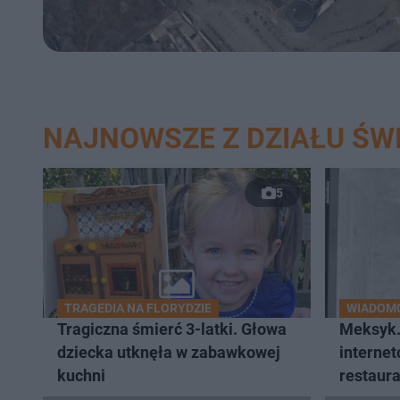
NAJNOWSZE Z DZIAŁU ŚW
5
TRAGEDIA NA FLORYDZIE
WIADOMO
Tragiczna śmierć 3-latki. Głowa
Meksyk.
dziecka utknęła w zabawkowej
internet
kuchni
restaura