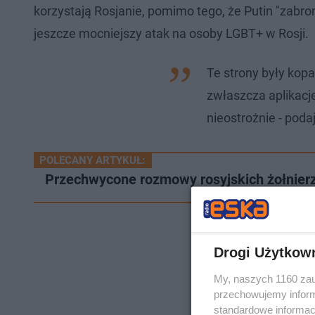
korzystają Rosjanie, pomimo tego, że Putin "zab
jeszcze mocniejszy atak na osoby LGBT+ w Rosji.
Te strony były kop
zwłaszcza aplikacj
nieostrożnie - podaj
POLECANY ARTYKUŁ:
Przechwycone rozmowy rosyjskich żołnierz
Drogi Użytkow
My, naszych 1160 zau
przechowujemy informa
standardowe informac