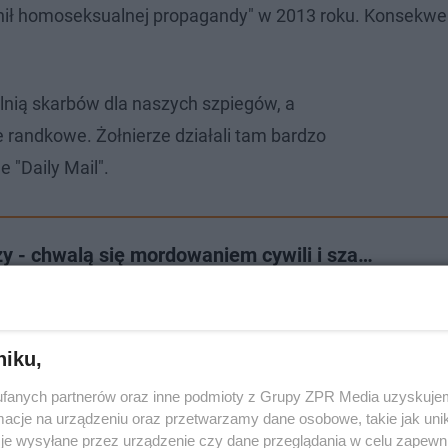
ronił homoseksualnej propagandy" w 2013 roku. Konsekwe
alnią skarbów dla naszych szpiegów, a
e randkowe. Żołnierze działali tam bardzo
e "Daily Mail".
y - chwalą się mordowaniem cywili i sza…
niku,
fanych partnerów oraz inne podmioty z Grupy ZPR Media uzyskujem
cje na urządzeniu oraz przetwarzamy dane osobowe, takie jak unika
je wysyłane przez urządzenie czy dane przeglądania w celu zapewn