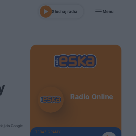
Słuchaj radia
Menu
y
Radio Online
daj do Google
TERAZ GRAMY