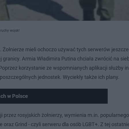
 ruchy wojsk!
ii. Żołnierze mieli ochoczo używać tych serwerów jeszcze
j granicy. Armia Władimira Putina chciała zwrócić na sie
Poprzez korzystanie ze wspomnianych aplikacji służby i
oszczególnych jednostek. Wyciekły także ich plany.
ch w Polsce
i przez rosyjskich żołnierzy, wymienia m.in. popularnego
az Grind - czyli serweru dla osób LGBT+. Z tej ostatnie