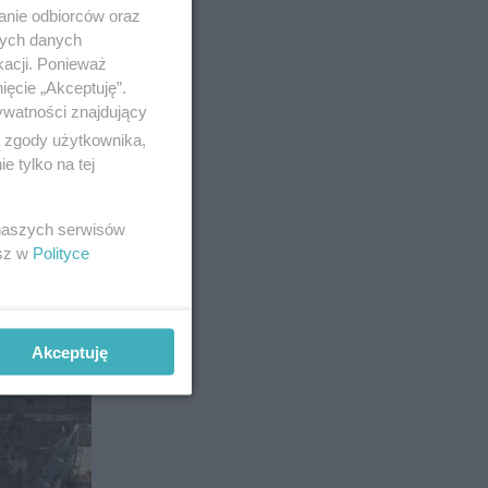
anie odbiorców oraz
nych danych
kacji. Ponieważ
ięcie „Akceptuję”.
ywatności znajdujący
ą zgody użytkownika,
 tylko na tej
 naszych serwisów
11
esz w
Polityce
Akceptuję