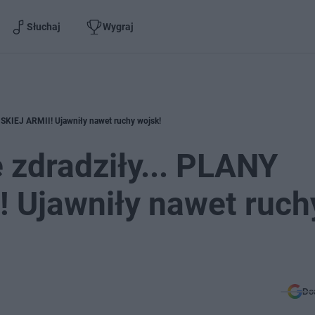
Słuchaj
Wygraj
JSKIEJ ARMII! Ujawniły nawet ruchy wojsk!
 zdradziły... PLANY
 Ujawniły nawet ruch
Do