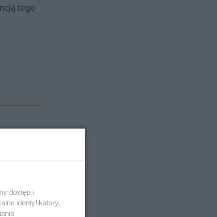
ncją tego
y dostęp i
lne identyfikatory,
iania