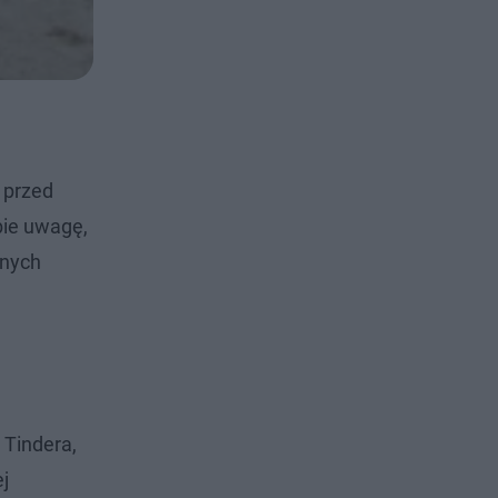
 przed
bie uwagę,
nnych
 Tindera,
j