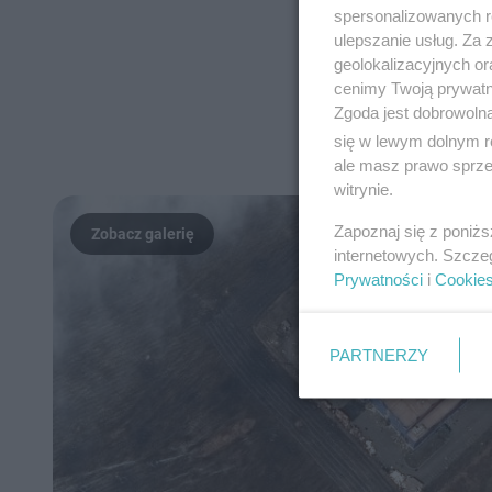
spersonalizowanych re
ulepszanie usług. Za
geolokalizacyjnych or
cenimy Twoją prywatno
Zgoda jest dobrowoln
się w lewym dolnym r
ale masz prawo sprzec
witrynie.
Zapoznaj się z poniż
internetowych. Szcze
Prywatności
i
Cookie
PARTNERZY