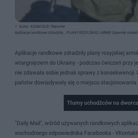
Autor: ADAM GUZ/ Reporter
Aplikacje randkowe zdradziły... PLANY ROSYJSKIEJ ARMII! Ujawniły nawet
Aplikacje randkowe zdradziły plany rosyjskiej arm
wtargnięciem do Ukrainy - podczas ćwiczeń przy je
nie zdawała sobie jednak sprawy z konsekwencji. 
państw dowiadywały się o miejscu stacjonowania p
Tłumy uchodźców na dworca
"Daily Mail", wśród używanych randkowych aplikacj
wschodniego odpowiednika Facebooka - VKontakte or