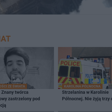
IAT
ŚCI ZE ŚWIATA
KAROLINA PÓŁNOCNA
 Znany twórca
Strzelanina w Karolinie
owy zastrzelony pod
Północnej. Nie żyją trzy
cją