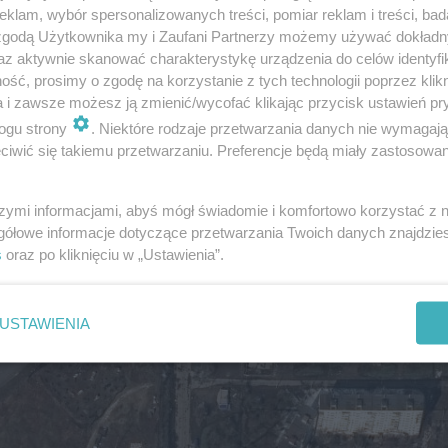
klam, wybór spersonalizowanych treści, pomiar reklam i treści, bad
 zgodą Użytkownika my i Zaufani Partnerzy możemy używać dokład
az aktywnie skanować charakterystykę urządzenia do celów identyfi
ść, prosimy o zgodę na korzystanie z tych technologii poprzez klikn
a i zawsze możesz ją zmienić/wycofać klikając przycisk ustawień pr
ogu strony
. Niektóre rodzaje przetwarzania danych nie wymagaj
iwić się takiemu przetwarzaniu. Preferencje będą miały zastosowanie
szymi informacjami, abyś mógł świadomie i komfortowo korzystać z
gółowe informacje dotyczące przetwarzania Twoich danych znajdzi
s
oraz po kliknięciu w „Ustawienia”.
USTAWIENIA