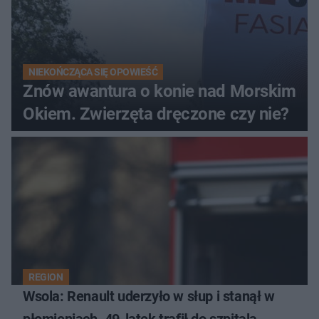
NIEKOŃCZĄCA SIĘ OPOWIEŚĆ
Znów awantura o konie nad Morskim
Okiem. Zwierzęta dręczone czy nie?
REGION
Wsola: Renault uderzyło w słup i stanął w
płomieniach. 49-latek trafił do szpitala