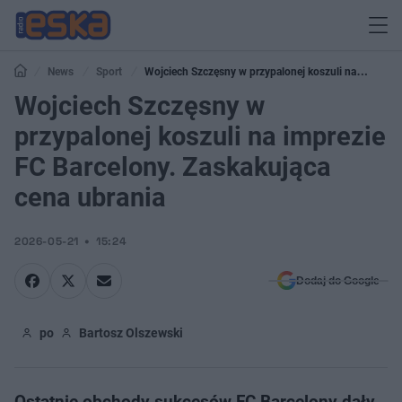
News
Sport
Wojciech Szczęsny w przypalonej koszuli na
imprezie FC Barcelony. Zaskakująca cena ubrania
Wojciech Szczęsny w
przypalonej koszuli na imprezie
FC Barcelony. Zaskakująca
cena ubrania
2026-05-21
15:24
Dodaj do Google
po
Bartosz Olszewski
Ostatnie obchody sukcesów FC Barcelony dały