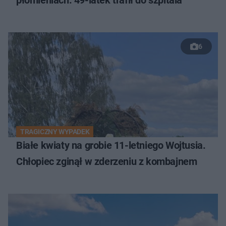
6
TRAGICZNY WYPADEK
Białe kwiaty na grobie 11-letniego Wojtusia.
Chłopiec zginął w zderzeniu z kombajnem