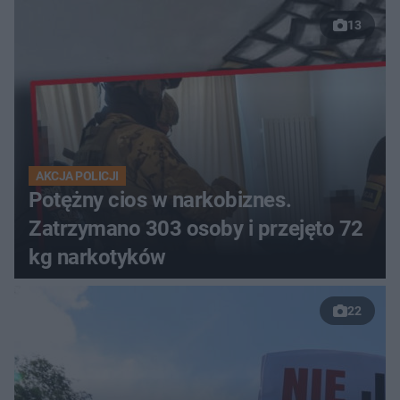
13
AKCJA POLICJI
Potężny cios w narkobiznes.
Zatrzymano 303 osoby i przejęto 72
kg narkotyków
22