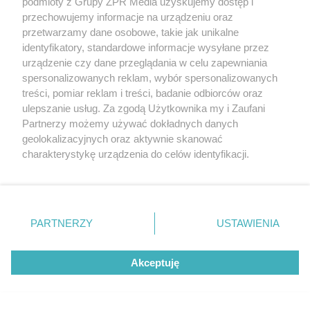
podmioty z Grupy ZPR Media uzyskujemy dostęp i
przechowujemy informacje na urządzeniu oraz
przetwarzamy dane osobowe, takie jak unikalne
identyfikatory, standardowe informacje wysyłane przez
urządzenie czy dane przeglądania w celu zapewniania
spersonalizowanych reklam, wybór spersonalizowanych
treści, pomiar reklam i treści, badanie odbiorców oraz
ulepszanie usług. Za zgodą Użytkownika my i Zaufani
Partnerzy możemy używać dokładnych danych
geolokalizacyjnych oraz aktywnie skanować
charakterystykę urządzenia do celów identyfikacji.
Ponieważ cenimy Twoją prywatność, prosimy o zgodę na
korzystanie z tych technologii poprzez kliknięcie
„Akceptuję”. Zgoda jest dobrowolna i zawsze możesz ją
zmienić/wycofać klikając przycisk ustawień prywatności
PARTNERZY
USTAWIENIA
Żaden utwór zamieszczony w serwisie nie może być powielany i
znajdujący się w lewym dolnym rogu strony
. Niektóre
rozpowszechniany lub dalej rozpowszechniany w jakikolwiek sposób (w
rodzaje przetwarzania danych nie wymagają zgody
tym także elektroniczny lub mechaniczny) na jakimkolwiek polu
Akceptuję
użytkownika, ale masz prawo sprzeciwić się takiemu
eksploatacji w jakiejkolwiek formie, włącznie z umieszczaniem w
Internecie bez pisemnej zgody właściciela praw. Jakiekolwiek użycie lub
przetwarzaniu. Preferencje będą miały zastosowanie tylko
wykorzystanie utworów w całości lub w części z naruszeniem prawa,
na tej witrynie.
tzn. bez właściwej zgody, jest zabronione pod groźbą kary i może być
ścigane prawnie.