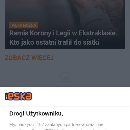
PIŁKA NOŻNA
Remis Korony i Legii w Ekstraklasie.
Kto jako ostatni trafił do siatki
ZOBACZ WIĘCEJ
Drogi Użytkowniku,
My, naszych 1162 zaufanych partnerów oraz inne