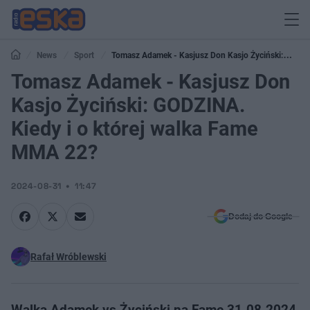
News
Sport
Tomasz Adamek - Kasjusz Don Kasjo Życiński:
GODZINA. Kiedy i o której walka Fame MMA 22?
Tomasz Adamek - Kasjusz Don
Kasjo Życiński: GODZINA.
Kiedy i o której walka Fame
MMA 22?
2024-08-31
11:47
Dodaj do Google
Rafał Wróblewski
Walka Adamek vs Życiński na Fame 31.08.2024