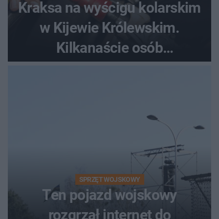
Kraksa na wyścigu kolarskim
w Kijewie Królewskim.
Kilkanaście osób
poszkodowanych, lądował
śmigłowiec LPR
SPRZĘT WOJSKOWY
Ten pojazd wojskowy
rozgrzał internet do