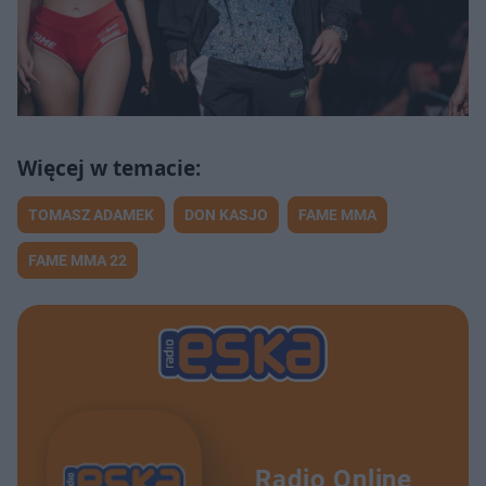
TOMASZ ADAMEK
DON KASJO
FAME MMA
FAME MMA 22
Radio Online