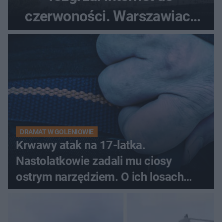
czerwoności. Warszawiacy
pytali, czy to Mad Max!
DRAMAT W GOLENIOWIE
Krwawy atak na 17-latka.
Nastolatkowie zadali mu ciosy
ostrym narzędziem. O ich losach
zdecyduje sąd rodzinny