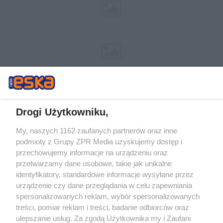
Drogi Użytkowniku,
My, naszych 1162 zaufanych partnerów oraz inne
Żaden utwór zamieszczony w serwisie nie może być powielany i
podmioty z Grupy ZPR Media uzyskujemy dostęp i
rozpowszechniany lub dalej rozpowszechniany w jakikolwiek sposób (w
przechowujemy informacje na urządzeniu oraz
tym także elektroniczny lub mechaniczny) na jakimkolwiek polu
eksploatacji w jakiejkolwiek formie, włącznie z umieszczaniem w
przetwarzamy dane osobowe, takie jak unikalne
Internecie bez pisemnej zgody właściciela praw. Jakiekolwiek użycie lub
identyfikatory, standardowe informacje wysyłane przez
wykorzystanie utworów w całości lub w części z naruszeniem prawa,
tzn. bez właściwej zgody, jest zabronione pod groźbą kary i może być
urządzenie czy dane przeglądania w celu zapewniania
ścigane prawnie.
spersonalizowanych reklam, wybór spersonalizowanych
treści, pomiar reklam i treści, badanie odbiorców oraz
ulepszanie usług. Za zgodą Użytkownika my i Zaufani