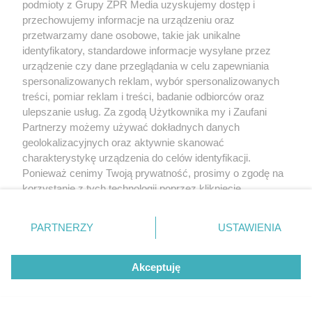
podmioty z Grupy ZPR Media uzyskujemy dostęp i
przechowujemy informacje na urządzeniu oraz
przetwarzamy dane osobowe, takie jak unikalne
identyfikatory, standardowe informacje wysyłane przez
urządzenie czy dane przeglądania w celu zapewniania
spersonalizowanych reklam, wybór spersonalizowanych
treści, pomiar reklam i treści, badanie odbiorców oraz
ulepszanie usług. Za zgodą Użytkownika my i Zaufani
Partnerzy możemy używać dokładnych danych
geolokalizacyjnych oraz aktywnie skanować
charakterystykę urządzenia do celów identyfikacji.
Ponieważ cenimy Twoją prywatność, prosimy o zgodę na
korzystanie z tych technologii poprzez kliknięcie
„Akceptuję”. Zgoda jest dobrowolna i zawsze możesz ją
zmienić/wycofać klikając przycisk ustawień prywatności
PARTNERZY
USTAWIENIA
znajdujący się w lewym dolnym rogu strony
. Niektóre
rodzaje przetwarzania danych nie wymagają zgody
Akceptuję
użytkownika, ale masz prawo sprzeciwić się takiemu
przetwarzaniu. Preferencje będą miały zastosowanie tylko
na tej witrynie.