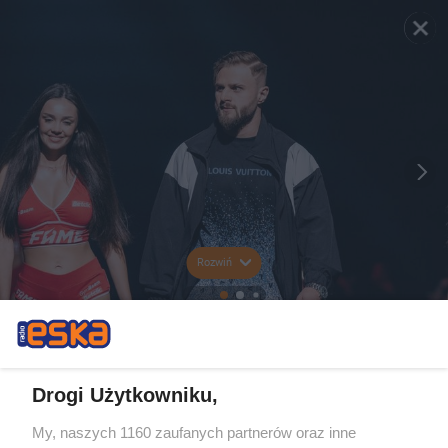
Rozwiń
Drogi Użytkowniku,
My, naszych 1160 zaufanych partnerów oraz inne