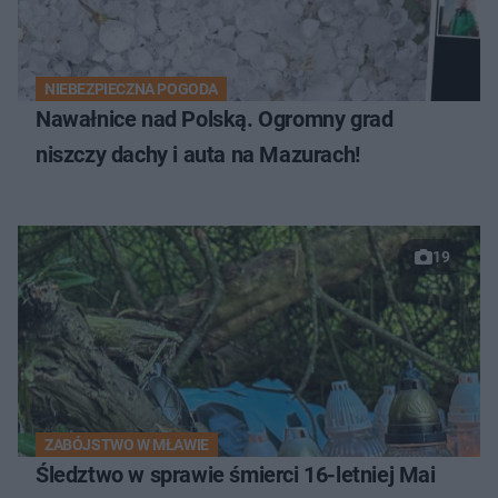
NIEBEZPIECZNA POGODA
Nawałnice nad Polską. Ogromny grad
niszczy dachy i auta na Mazurach!
19
ZABÓJSTWO W MŁAWIE
Śledztwo w sprawie śmierci 16-letniej Mai