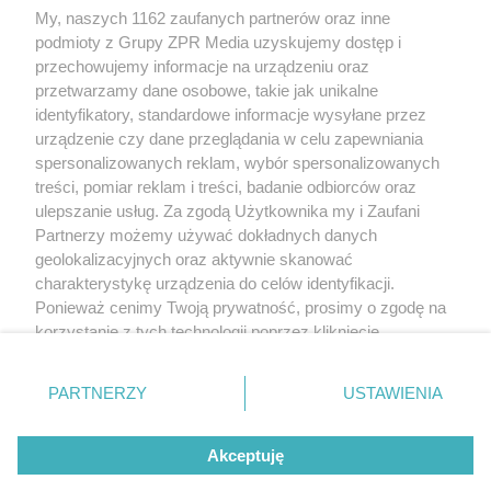
My, naszych 1162 zaufanych partnerów oraz inne
Żaden utwór zamieszczony w serwisie nie może być powielany i
podmioty z Grupy ZPR Media uzyskujemy dostęp i
rozpowszechniany lub dalej rozpowszechniany w jakikolwiek sposób (w
tym także elektroniczny lub mechaniczny) na jakimkolwiek polu
przechowujemy informacje na urządzeniu oraz
eksploatacji w jakiejkolwiek formie, włącznie z umieszczaniem w Internecie
przetwarzamy dane osobowe, takie jak unikalne
bez pisemnej zgody właściciela praw. Jakiekolwiek użycie lub
wykorzystanie utworów w całości lub w części z naruszeniem prawa, tzn.
identyfikatory, standardowe informacje wysyłane przez
bez właściwej zgody, jest zabronione pod groźbą kary i może być ścigane
urządzenie czy dane przeglądania w celu zapewniania
prawnie.
spersonalizowanych reklam, wybór spersonalizowanych
treści, pomiar reklam i treści, badanie odbiorców oraz
ulepszanie usług. Za zgodą Użytkownika my i Zaufani
Partnerzy możemy używać dokładnych danych
geolokalizacyjnych oraz aktywnie skanować
charakterystykę urządzenia do celów identyfikacji.
O nas
Ponieważ cenimy Twoją prywatność, prosimy o zgodę na
korzystanie z tych technologii poprzez kliknięcie
Informacje prawne
„Akceptuję”. Zgoda jest dobrowolna i zawsze możesz ją
zmienić/wycofać klikając przycisk ustawień prywatności
Nasze serwisy
PARTNERZY
USTAWIENIA
znajdujący się w lewym dolnym rogu strony
. Niektóre
rodzaje przetwarzania danych nie wymagają zgody
© 2026 Grupa ZPR Media
Akceptuję
użytkownika, ale masz prawo sprzeciwić się takiemu
przetwarzaniu. Preferencje będą miały zastosowanie tylko