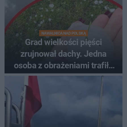
NAWAŁNICA NAD POLSKĄ
Grad wielkości pięści
zrujnował dachy. Jedna
osoba z obrażeniami trafiła
do szpitala