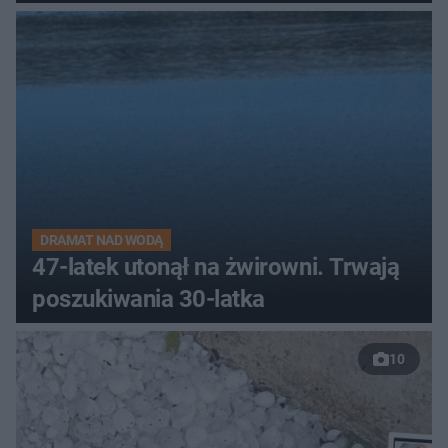
DRAMAT NAD WODĄ
47-latek utonął na żwirowni. Trwają
poszukiwania 30-latka
10