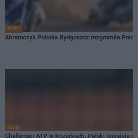
ŻUŻEL
Abramczyk Polonia Bydgoszcz rozgromiła Poloni
TENIS
Challenger ATP w Kozerkach. Polski tenisista od