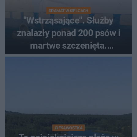
DRAMAT W KIELCACH
"Wstrząsające". Służby
znalazły ponad 200 psów i
martwe szczenięta.
Zatrzymano 35-latka
CIEKAWOSTKA