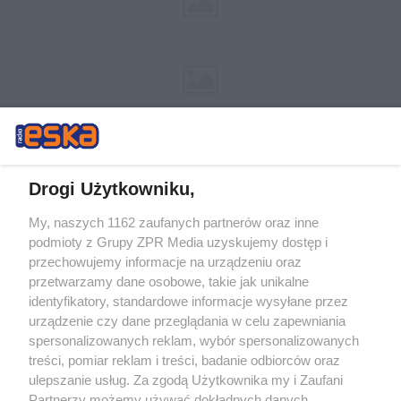
Drogi Użytkowniku,
My, naszych 1162 zaufanych partnerów oraz inne
Żaden utwór zamieszczony w serwisie nie może być powielany i
podmioty z Grupy ZPR Media uzyskujemy dostęp i
rozpowszechniany lub dalej rozpowszechniany w jakikolwiek sposób (w
przechowujemy informacje na urządzeniu oraz
tym także elektroniczny lub mechaniczny) na jakimkolwiek polu
eksploatacji w jakiejkolwiek formie, włącznie z umieszczaniem w
przetwarzamy dane osobowe, takie jak unikalne
Internecie bez pisemnej zgody właściciela praw. Jakiekolwiek użycie lub
identyfikatory, standardowe informacje wysyłane przez
wykorzystanie utworów w całości lub w części z naruszeniem prawa,
tzn. bez właściwej zgody, jest zabronione pod groźbą kary i może być
urządzenie czy dane przeglądania w celu zapewniania
ścigane prawnie.
spersonalizowanych reklam, wybór spersonalizowanych
treści, pomiar reklam i treści, badanie odbiorców oraz
ulepszanie usług. Za zgodą Użytkownika my i Zaufani
Partnerzy możemy używać dokładnych danych