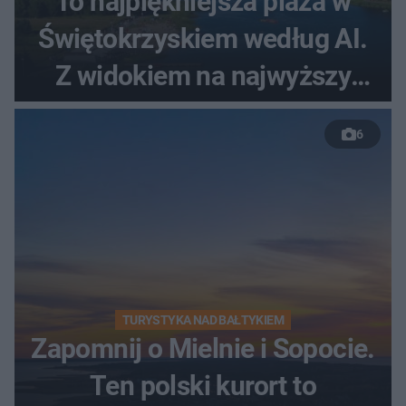
To najpiękniejsza plaża w
Świętokrzyskiem według AI.
Z widokiem na najwyższy
szczyt Gór Świętokrzyskich
6
TURYSTYKA NAD BAŁTYKIEM
Zapomnij o Mielnie i Sopocie.
Ten polski kurort to