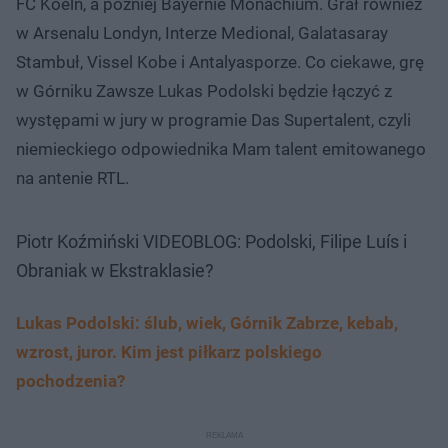
FC Koeln, a później Bayernie Monachium. Grał również
w Arsenalu Londyn, Interze Medional, Galatasaray
Stambuł, Vissel Kobe i Antalyasporze. Co ciekawe, grę
w Górniku Zawsze Lukas Podolski będzie łączyć z
występami w jury w programie Das Supertalent, czyli
niemieckiego odpowiednika Mam talent emitowanego
na antenie RTL.
Piotr Koźmiński VIDEOBLOG: Podolski, Filipe Luís i
Obraniak w Ekstraklasie?
Lukas Podolski: ślub, wiek, Górnik Zabrze, kebab,
wzrost, juror. Kim jest piłkarz polskiego
pochodzenia?