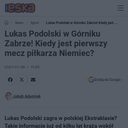
News
Sport
Lukas Podolski w Górniku Zabrze! Kiedy jest
pierwszy mecz piłkarza Niemiec?
Lukas Podolski w Górniku
Zabrze! Kiedy jest pierwszy
mecz piłkarza Niemiec?
2021-07-06
11:55
Dodaj do Google
Jakub Adamiak
Lukas Podolski zagra w polskiej Ekstraklasie?
Takie informacje już od kilku lat krążą wokół