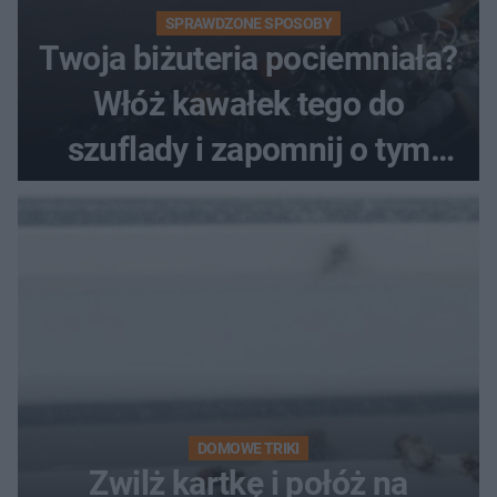
SPRAWDZONE SPOSOBY
Twoja biżuteria pociemniała?
Włóż kawałek tego do
szuflady i zapomnij o tym
problemie. Sposób na
pociemniałą biżuterię
DOMOWE TRIKI
Zwilż kartkę i połóż na