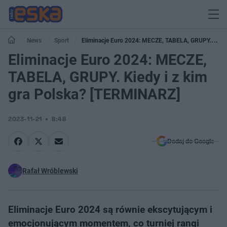
News
Sport
Eliminacje Euro 2024: MECZE, TABELA, GRUPY.
Kiedy i z kim gra Polska? [TERMINARZ]
Eliminacje Euro 2024: MECZE,
TABELA, GRUPY. Kiedy i z kim
gra Polska? [TERMINARZ]
2023-11-21
8:48
Dodaj do Google
Rafał Wróblewski
Eliminacje Euro 2024 są równie ekscytującym i
emocjonującym momentem, co turniej rangi