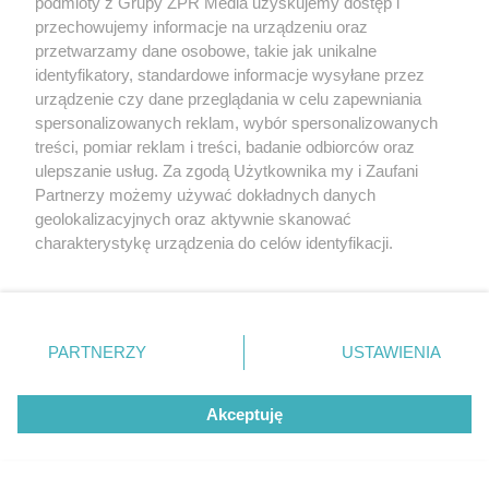
dodatki w świetnych cenach
podmioty z Grupy ZPR Media uzyskujemy dostęp i
przechowujemy informacje na urządzeniu oraz
przetwarzamy dane osobowe, takie jak unikalne
5
identyfikatory, standardowe informacje wysyłane przez
urządzenie czy dane przeglądania w celu zapewniania
spersonalizowanych reklam, wybór spersonalizowanych
treści, pomiar reklam i treści, badanie odbiorców oraz
ulepszanie usług. Za zgodą Użytkownika my i Zaufani
Partnerzy możemy używać dokładnych danych
geolokalizacyjnych oraz aktywnie skanować
charakterystykę urządzenia do celów identyfikacji.
Ponieważ cenimy Twoją prywatność, prosimy o zgodę na
korzystanie z tych technologii poprzez kliknięcie
TEST OSOBOWOŚCI
„Akceptuję”. Zgoda jest dobrowolna i zawsze możesz ją
Psychotest. Wybierz jeden kwiat i
zmienić/wycofać klikając przycisk ustawień prywatności
sprawdź, jaki masz typ osobowości
PARTNERZY
USTAWIENIA
znajdujący się w lewym dolnym rogu strony
. Niektóre
rodzaje przetwarzania danych nie wymagają zgody
ZOBACZ WIĘCEJ
Akceptuję
użytkownika, ale masz prawo sprzeciwić się takiemu
przetwarzaniu. Preferencje będą miały zastosowanie tylko
na tej witrynie.