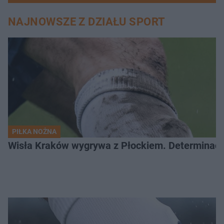
NAJNOWSZE Z DZIAŁU SPORT
PIŁKA NOŻNA
Wisła Kraków wygrywa z Płockiem. Determinacj