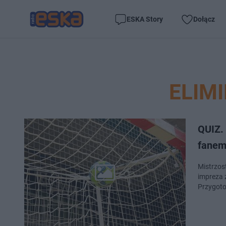
ESKA Story
Dołącz
ELIM
QUIZ. 
fanem 
Mistrzos
impreza 
Przygoto