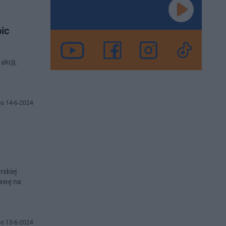
ic
akcji,
o 14-6-2024
rskiej
rawę na
o 13-6-2024