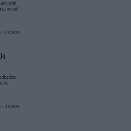
ieudanych
erza podać
o 11-9-2023
ją
 odbędzie
. Ile
no 8-9-2023