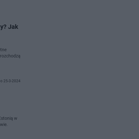
ty? Jak
etne
y rozchodzą
o 25-3-2024
Estonią w
wie.