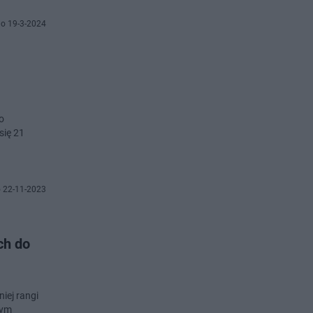
o 19-3-2024
o
się 21
 22-11-2023
ch do
iej rangi
wym