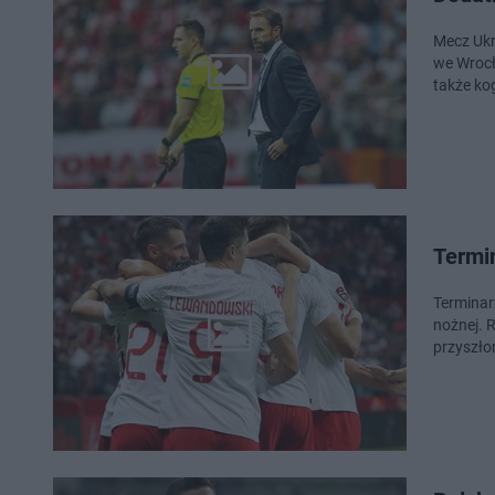
Mecz Ukr
we Wrocł
także ko
Termin
Terminarz
nożnej. 
przyszło