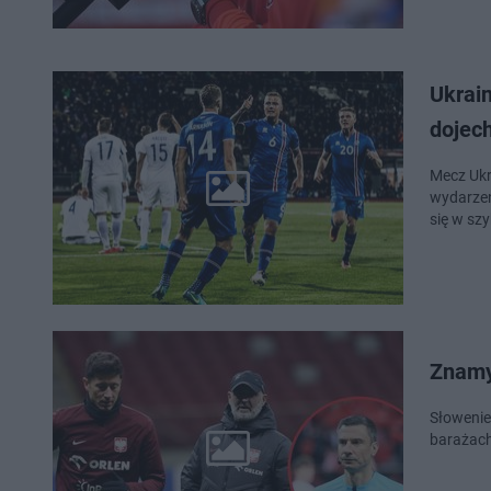
Ukrain
dojec
Mecz Ukr
wydarzen
się w sz
Znamy
Słowenie
barażach