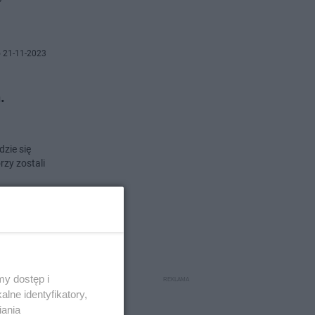
 21-11-2023
.
zie się
rzy zostali
 18-11-2023
y dostęp i
lne identyfikatory,
iższymi
iania