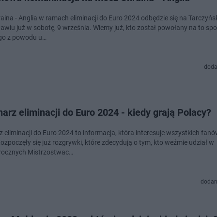
aina - Anglia w ramach eliminacji do Euro 2024 odbędzie się na Tarczyńsk
awiu już w sobotę, 9 września. Wiemy już, kto został powołany na to spo
go z powodu u…
doda
arz eliminacji do Euro 2024 - kiedy grają Polacy?
 eliminacji do Euro 2024 to informacja, która interesuje wszystkich fanów
Rozpoczęły się już rozgrywki, które zdecydują o tym, kto weźmie udział w
rocznych Mistrzostwac…
dodan