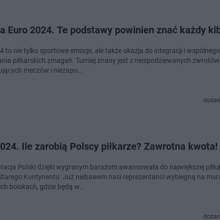
a Euro 2024. Te podstawy powinien znać każdy kib
 to nie tylko sportowe emocje, ale także okazja do integracji i wspólnego
nia piłkarskich zmagań. Turniej znany jest z niespodziewanych zwrotów 
jących meczów i niezapo…
dodan
024. Ile zarobią Polscy piłkarze? Zawrotna kwota!
tacja Polski dzięki wygranym barażom awansowała do największej piłka
Starego Kontynentu. Już niebawem nasi reprezentanci wybiegną na mu
ich boiskach, gdzie będą w…
dodan