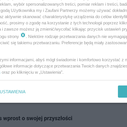
na PGE Narodowym - z Czechami w eliminacjach Euro 2024 i towarzysk
klam, wybór spersonalizowanych treści, pomiar reklam i treści, bad
iększość z nich dotrze do …
 zgodą Użytkownika my i Zaufani Partnerzy możemy używać dokład
az aktywnie skanować charakterystykę urządzenia do celów identyfi
ść, prosimy o zgodę na korzystanie z tych technologii poprzez klikn
dodano
a i zawsze możesz ją zmienić/wycofać klikając przycisk ustawień pr
ogu strony
. Niektóre rodzaje przetwarzania danych nie wymagaj
iwić się takiemu przetwarzaniu. Preferencje będą miały zastosowanie
a - Wyspy Owcze 12.10.2023: gdzie oglądać mecz?
misja na żywo w TV i ONLINE
szymi informacjami, abyś mógł świadomie i komfortowo korzystać z
gółowe informacje dotyczące przetwarzania Twoich danych znajdzi
 Wyspy Owcze to kolejny mecz w ramach eliminacji na Mistrzostwa Europy
s
oraz po kliknięciu w „Ustawienia”.
które odbędą się w Niemczech w 2024 roku. To jedno z trzech ostatnich st
ch. Po kilku n…
USTAWIENIA
dodano
 wprost o swojej przyszłości