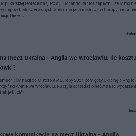
ner piłkarskiej reprezentacji Polski Fernando Santos zapewnił, że mimo n
 występów biało-czerwonych w eliminacjach mistrzostw Europy nie zami
misji. Nie wi…
dodan
 na mecz Ukraina - Anglia we Wrocławiu. Ile kosztu
iówki?
amach eliminacji do Mistrzostw Europy 2024 pomiędzy Ukrainą a Anglią
arczyński Arenie we Wrocławiu. Ruszyła sprzedaż biletów na to wydarzenie
i jak je kupić?
doda
kowa komunikacja na mecz Ukraina - Anglia