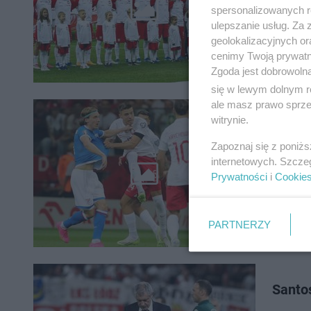
meczami 
spersonalizowanych re
Łotwą. W
ulepszanie usług. Za
geolokalizacyjnych or
cenimy Twoją prywatno
Zgoda jest dobrowoln
się w lewym dolnym r
ale masz prawo sprzec
Polsk
witrynie.
Trans
Zapoznaj się z poniż
internetowych. Szcze
Polska -
Prywatności
i
Cookie
nożnej, 
Czerwony
PARTNERZY
Santos