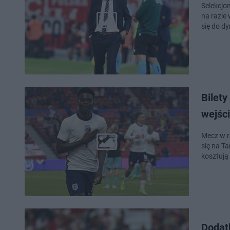
Selekcjo
na razie
się do dy
Bilety
wejśc
Mecz w r
się na T
kosztują 
Dodat