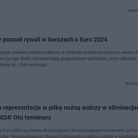
dodan
 poznali rywali w barażach o Euro 2024
będzie rywalem polskich piłkarzy w półfinale ścieżki barażowej o awans d
tw Europy. Biało-czerwoni będą gospodarzem spotkania, które odbędzie 
iemy też, z kim potencjal…
dodano
 reprezentacja w piłkę nożną walczy w eliminacja
024! Oto terminarz
je Euro 2024 są równie ekscytującym i emocjonującym momentem, co turn
skiej. Reprezentacje ze Starego Kontynentu walczą o udział w prestiżo