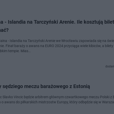
a - Islandia na Tarczyński Arenie. Ile kosztują bile
hać?
aina - Islandia na Tarczyński Arenie we Wrocławiu zapowiada się na świ
ie. Finał baraży o awans na EURO 2024 przyciąga wiele kibiców, a bilet
ybkim tempie. Mias…
dodan
 sędziego meczu barażowego z Estonią
c Slavko Vincic będzie arbitrem głównym czwartkowego meczu Polski z 
 o awans do piłkarskich mistrzostw Europy, który odbędzie się w Warsza