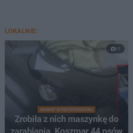
LOKALNIE:
11
DRAMAT W PSEUDOHODOWLI
Zrobiła z nich maszynkę do
zarabiania. Koszmar 44 psów