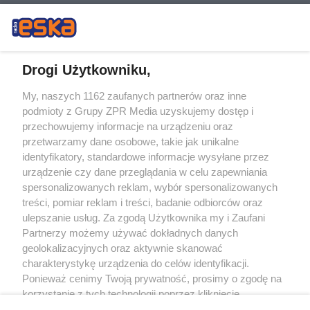
Drogi Użytkowniku,
My, naszych 1162 zaufanych partnerów oraz inne
Żaden utwór zamieszczony w serwisie nie może być powielany i
podmioty z Grupy ZPR Media uzyskujemy dostęp i
rozpowszechniany lub dalej rozpowszechniany w jakikolwiek sposób (w
tym także elektroniczny lub mechaniczny) na jakimkolwiek polu
przechowujemy informacje na urządzeniu oraz
eksploatacji w jakiejkolwiek formie, włącznie z umieszczaniem w Internecie
przetwarzamy dane osobowe, takie jak unikalne
bez pisemnej zgody właściciela praw. Jakiekolwiek użycie lub
wykorzystanie utworów w całości lub w części z naruszeniem prawa, tzn.
identyfikatory, standardowe informacje wysyłane przez
bez właściwej zgody, jest zabronione pod groźbą kary i może być ścigane
urządzenie czy dane przeglądania w celu zapewniania
prawnie.
spersonalizowanych reklam, wybór spersonalizowanych
treści, pomiar reklam i treści, badanie odbiorców oraz
ulepszanie usług. Za zgodą Użytkownika my i Zaufani
Partnerzy możemy używać dokładnych danych
geolokalizacyjnych oraz aktywnie skanować
charakterystykę urządzenia do celów identyfikacji.
O nas
Ponieważ cenimy Twoją prywatność, prosimy o zgodę na
korzystanie z tych technologii poprzez kliknięcie
Informacje prawne
„Akceptuję”. Zgoda jest dobrowolna i zawsze możesz ją