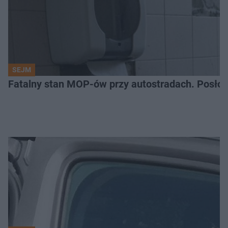
SEJM
Fatalny stan MOP-ów przy autostradach. Posłow