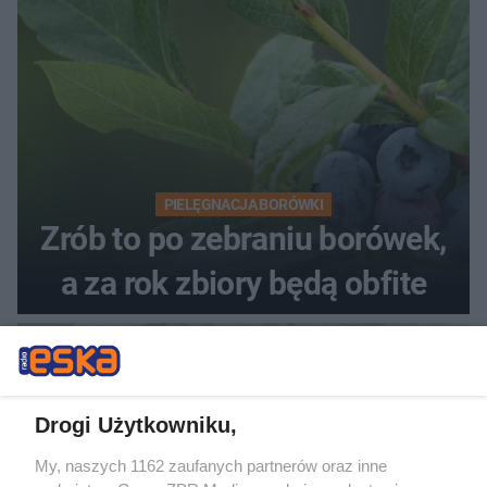
PIELĘGNACJA BORÓWKI
Zrób to po zebraniu borówek,
a za rok zbiory będą obfite
Drogi Użytkowniku,
My, naszych 1162 zaufanych partnerów oraz inne