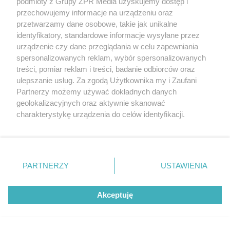
podmioty z Grupy ZPR Media uzyskujemy dostęp i
przechowujemy informacje na urządzeniu oraz
przetwarzamy dane osobowe, takie jak unikalne
identyfikatory, standardowe informacje wysyłane przez
QUIZ
urządzenie czy dane przeglądania w celu zapewniania
Quiz - szkoła w czasach PRL-u.
spersonalizowanych reklam, wybór spersonalizowanych
Młodzież nie ma szans
treści, pomiar reklam i treści, badanie odbiorców oraz
ulepszanie usług. Za zgodą Użytkownika my i Zaufani
Partnerzy możemy używać dokładnych danych
26
geolokalizacyjnych oraz aktywnie skanować
charakterystykę urządzenia do celów identyfikacji.
Ponieważ cenimy Twoją prywatność, prosimy o zgodę na
korzystanie z tych technologii poprzez kliknięcie
„Akceptuję”. Zgoda jest dobrowolna i zawsze możesz ją
zmienić/wycofać klikając przycisk ustawień prywatności
PARTNERZY
USTAWIENIA
znajdujący się w lewym dolnym rogu strony
. Niektóre
rodzaje przetwarzania danych nie wymagają zgody
RODZINA LEWANDOWSKICH
Akceptuję
użytkownika, ale masz prawo sprzeciwić się takiemu
Anna Lewandowska dołączyła do
przetwarzaniu. Preferencje będą miały zastosowanie tylko
męża w USA. Podróż prywatnym
na tej witrynie.