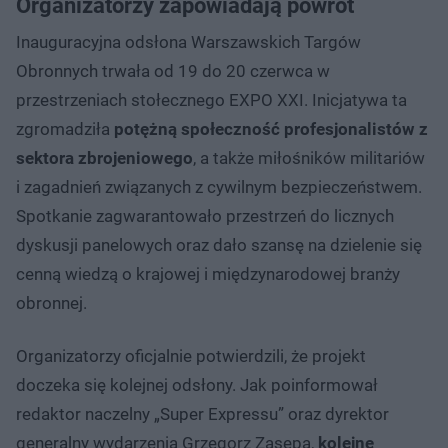
Organizatorzy zapowiadają powrót
Inauguracyjna odsłona Warszawskich Targów
Obronnych trwała od 19 do 20 czerwca w
przestrzeniach stołecznego EXPO XXI. Inicjatywa ta
zgromadziła
potężną społeczność profesjonalistów z
sektora zbrojeniowego
, a także miłośników militariów
i zagadnień związanych z cywilnym bezpieczeństwem.
Spotkanie zagwarantowało przestrzeń do licznych
dyskusji panelowych oraz dało szansę na dzielenie się
cenną wiedzą o krajowej i międzynarodowej branży
obronnej.
Organizatorzy oficjalnie potwierdzili, że projekt
doczeka się kolejnej odsłony. Jak poinformował
redaktor naczelny „Super Expressu” oraz dyrektor
generalny wydarzenia Grzegorz Zasępa,
kolejne