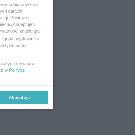
anie odbiorców oraz
nych danych
kacji. Ponieważ
ięcie „Akceptuję”.
ywatności znajdujący
ą zgody użytkownika,
 tylko na tej
 naszych serwisów
esz w
Polityce
nie
 zawodów
amy:
Akceptuję