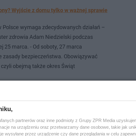
? Wyjście z domu tylko w ważnej sprawie
 w Polsce wymaga zdecydowanych działań –
ter zdrowia Adam Niedzielski podczas
ej 25 marca. - Od soboty, 27 marca
 zasady bezpieczeństwa. Obowiązywać
 czyli obejmą także okres Świąt
10
niku,
fanych partnerów oraz inne podmioty z Grupy ZPR Media uzyskujem
cje na urządzeniu oraz przetwarzamy dane osobowe, takie jak unika
je wysyłane przez urządzenie czy dane przeglądania w celu zapewn