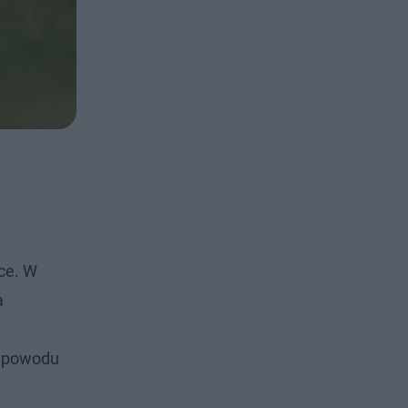
ce. W
a
z powodu