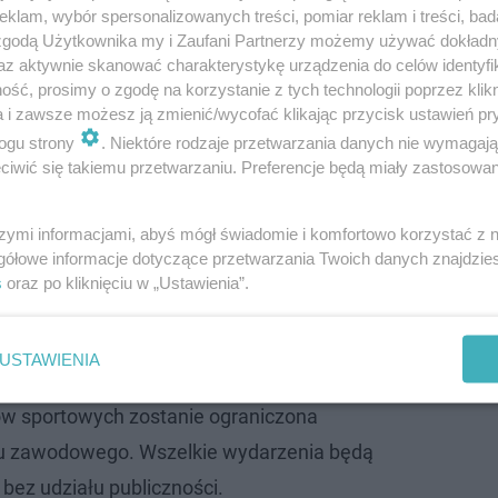
klam, wybór spersonalizowanych treści, pomiar reklam i treści, bad
 zgodą Użytkownika my i Zaufani Partnerzy możemy używać dokład
az aktywnie skanować charakterystykę urządzenia do celów identyfi
ść, prosimy o zgodę na korzystanie z tych technologii poprzez klikn
a i zawsze możesz ją zmienić/wycofać klikając przycisk ustawień pr
ogu strony
. Niektóre rodzaje przetwarzania danych nie wymagaj
iwić się takiemu przetwarzaniu. Preferencje będą miały zastosowanie
szymi informacjami, abyś mógł świadomie i komfortowo korzystać z
gółowe informacje dotyczące przetwarzania Twoich danych znajdzi
wn? Jednym z nich jest
zakaz uprawiania sportu na tere
s
oraz po kliknięciu w „Ustawienia”.
h korzystać nikt oprócz osób, które przygotowują się do
iadają licencję sportową
. Na stronie ministerstwa czyt
USTAWIENIA
ów sportowych zostanie ograniczona
tu zawodowego. Wszelkie wydarzenia będą
bez udziału publiczności.