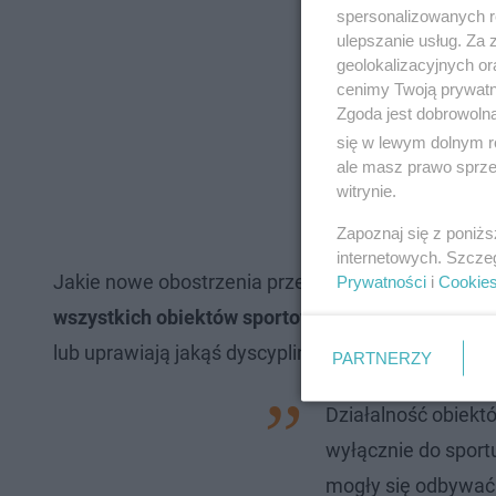
spersonalizowanych re
ulepszanie usług. Za
geolokalizacyjnych or
cenimy Twoją prywatno
Zgoda jest dobrowoln
się w lewym dolnym r
ale masz prawo sprzec
witrynie.
Zapoznaj się z poniż
internetowych. Szcze
Jakie nowe obostrzenia przewiduje twardy lockdo
Prywatności
i
Cookie
wszystkich obiektów sportowych
. Nie może z nic
lub uprawiają jakąś dyscyplinę zawodowo, tzn.
pos
PARTNERZY
Działalność obiekt
wyłącznie do spor
mogły się odbywać 