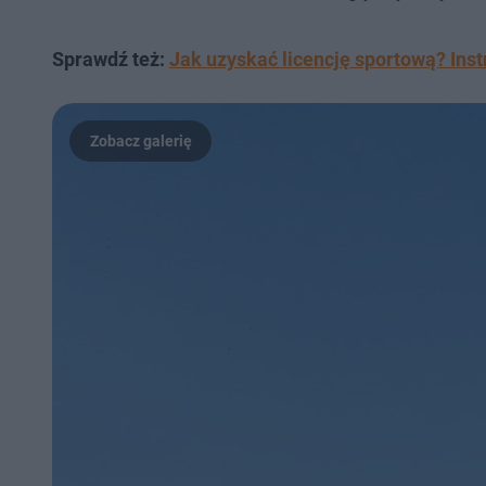
Sprawdź też:
Jak uzyskać licencję sportową? Instr