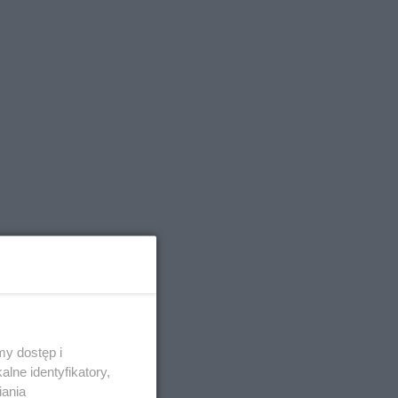
y dostęp i
lne identyfikatory,
iania