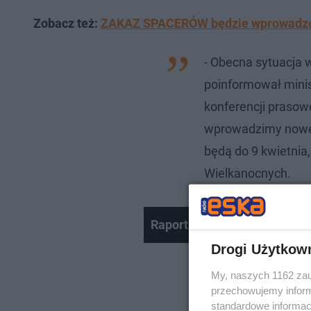
Zobacz też:
ZAKAZ SPACERÓW będzie wprowadzony
- Obecna sytuacja
poinformował minis
konferencji prasow
wprowadzimy nowe
będą do 9 kwietnia,
Wielkanocnych.
Raport z anteny 24.03, godz.
Drogi Użytkow
My, naszych 1162 zau
przechowujemy informa
standardowe informac