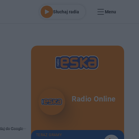
Słuchaj radia
Menu
Radio Online
daj do Google
TERAZ GRAMY