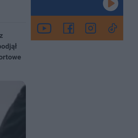
z
odjął
portowe