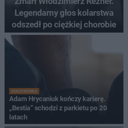
Zmarł Włodzimierz Rezner.
Legendarny głos kolarstwa
odszedł po ciężkiej chorobie
KOSZYKÓWKA
Adam Hrycaniuk kończy karierę.
„Bestia” schodzi z parkietu po 20
latach