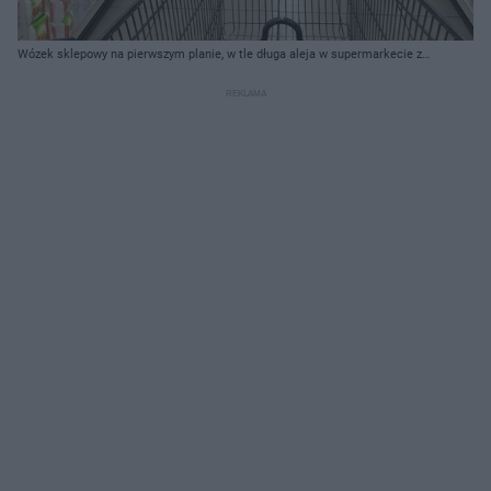
Wózek sklepowy na pierwszym planie, w tle długa aleja w supermarkecie z
regałami pełnymi produktów spożywczych, napojów i artykułów gospodarstwa
domowego. Scena symbolizuje hamowanie inflacji i spadające ceny, o czym
można przeczytać na Super Biznes.