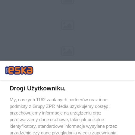
Drogi Użytkowniku,
My, naszych 1162 zaufanych partnerów oraz inne
Żaden utwór zamieszczony w serwisie nie może być powielany i
podmioty z Grupy ZPR Media uzyskujemy dostęp i
rozpowszechniany lub dalej rozpowszechniany w jakikolwiek sposób (w
tym także elektroniczny lub mechaniczny) na jakimkolwiek polu
przechowujemy informacje na urządzeniu oraz
eksploatacji w jakiejkolwiek formie, włącznie z umieszczaniem w
przetwarzamy dane osobowe, takie jak unikalne
Internecie bez pisemnej zgody właściciela praw. Jakiekolwiek użycie lub
identyfikatory, standardowe informacje wysyłane przez
wykorzystanie utworów w całości lub w części z naruszeniem prawa,
tzn. bez właściwej zgody, jest zabronione pod groźbą kary i może być
urządzenie czy dane przeglądania w celu zapewniania