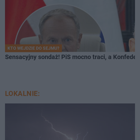
KTO WEJDZIE DO SEJMU?
Sensacyjny sondaż! PiS mocno traci, a Konfedera
LOKALNIE: