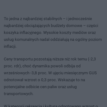
To jedna z najbardziej stabilnych – i jednocześnie
najbardziej obciążających budżety domowe – części
koszyka inflacyjnego. Wysokie koszty mediów oraz
usług komunalnych nadal oddziałują na ogólny poziom
inflacji.
Ceny transportu pozostają niższe niż rok temu (-2,3
proc. rdr), choć dynamika powoli odbija od
wrześniowych -3,8 proc. W ujęciu miesięcznym GUS
odnotował wzrost o 0,3 proc. Wskazuje to na
potencjalne odbicie cen paliw oraz usług
transportowych.
W kategorii rekreacja i kultura odnotowano wzrost o