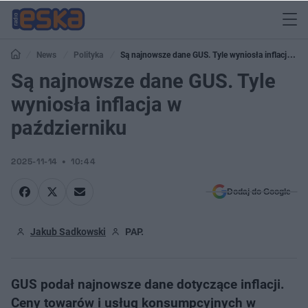
News
Polityka
Są najnowsze dane GUS. Tyle wyniosła inflacja w
październiku
Są najnowsze dane GUS. Tyle
wyniosła inflacja w
październiku
2025-11-14
10:44
Dodaj do Google
Jakub Sadkowski
PAP.
GUS podał najnowsze dane dotyczące inflacji.
Ceny towarów i usług konsumpcyjnych w