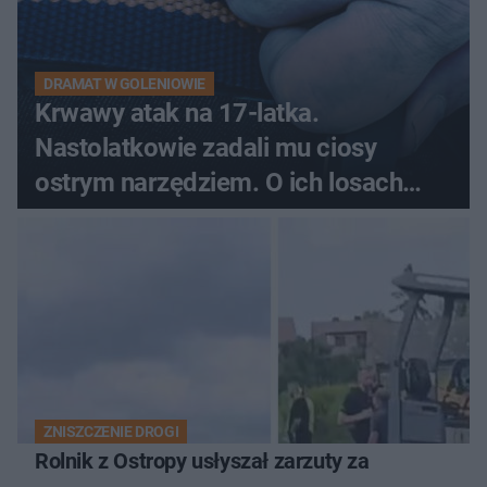
DRAMAT W GOLENIOWIE
Krwawy atak na 17-latka.
Nastolatkowie zadali mu ciosy
ostrym narzędziem. O ich losach
zdecyduje sąd rodzinny
ZNISZCZENIE DROGI
Rolnik z Ostropy usłyszał zarzuty za