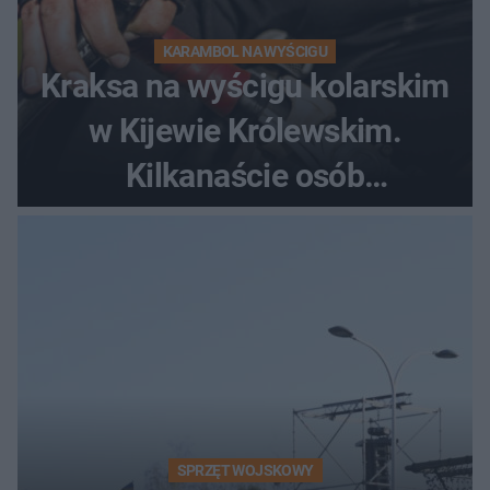
KARAMBOL NA WYŚCIGU
Kraksa na wyścigu kolarskim
w Kijewie Królewskim.
Kilkanaście osób
poszkodowanych, lądował
śmigłowiec LPR
SPRZĘT WOJSKOWY