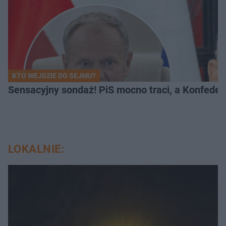
KTO WEJDZIE DO SEJMU?
Sensacyjny sondaż! PiS mocno traci, a Konfedera
LOKALNIE: