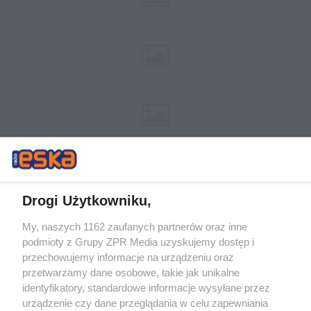
Drogi Użytkowniku,
My, naszych 1162 zaufanych partnerów oraz inne
Żaden utwór zamieszczony w serwisie nie może być powielany i
podmioty z Grupy ZPR Media uzyskujemy dostęp i
rozpowszechniany lub dalej rozpowszechniany w jakikolwiek sposób (w
tym także elektroniczny lub mechaniczny) na jakimkolwiek polu
przechowujemy informacje na urządzeniu oraz
eksploatacji w jakiejkolwiek formie, włącznie z umieszczaniem w
przetwarzamy dane osobowe, takie jak unikalne
Internecie bez pisemnej zgody właściciela praw. Jakiekolwiek użycie lub
identyfikatory, standardowe informacje wysyłane przez
wykorzystanie utworów w całości lub w części z naruszeniem prawa,
tzn. bez właściwej zgody, jest zabronione pod groźbą kary i może być
urządzenie czy dane przeglądania w celu zapewniania
ścigane prawnie.