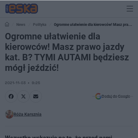
News
Polityka
Ogromne ułatwienie dla kierowców! Masz prawo
Ogromne ułatwienie dla
jazdy kat. B? TYMI AUTAMI będziesz mógł jeździć!
kierowców! Masz prawo jazdy
kat. B? TYMI AUTAMI będziesz
mógł jeździć!
2021-11-03
9:25
Dodaj do Google
Róża Karsznia
Wszystko wskazuje na to, że przed nami