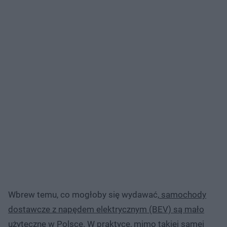
Wbrew temu, co mogłoby się wydawać,
samochody
dostawcze z napędem elektrycznym (BEV) są mało
użyteczne w Polsce.
W praktyce, mimo takiej samej