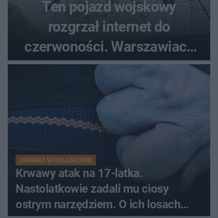
Ten pojazd wojskowy
rozgrzał internet do
czerwoności. Warszawiacy
pytali, czy to Mad Max!
DRAMAT W GOLENIOWIE
Krwawy atak na 17-latka.
Nastolatkowie zadali mu ciosy
ostrym narzędziem. O ich losach