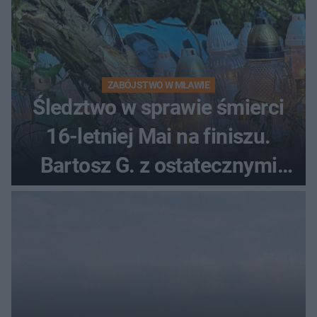
ZABÓJSTWO W MŁAWIE
Śledztwo w sprawie śmierci
16-letniej Mai na finiszu.
Bartosz G. z ostatecznymi
zarzutami