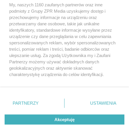
My, naszych 1160 zaufanych partnerów oraz inne
Żaden utwór zamieszczony w serwisie nie może być powielany i
podmioty z Grupy ZPR Media uzyskujemy dostęp i
rozpowszechniany lub dalej rozpowszechniany w jakikolwiek sposób (w
tym także elektroniczny lub mechaniczny) na jakimkolwiek polu
przechowujemy informacje na urządzeniu oraz
eksploatacji w jakiejkolwiek formie, włącznie z umieszczaniem w
przetwarzamy dane osobowe, takie jak unikalne
Internecie bez pisemnej zgody właściciela praw. Jakiekolwiek użycie lub
identyfikatory, standardowe informacje wysyłane przez
wykorzystanie utworów w całości lub w części z naruszeniem prawa,
tzn. bez właściwej zgody, jest zabronione pod groźbą kary i może być
urządzenie czy dane przeglądania w celu zapewniania
ścigane prawnie.
spersonalizowanych reklam, wybór spersonalizowanych
treści, pomiar reklam i treści, badanie odbiorców oraz
ulepszanie usług. Za zgodą Użytkownika my i Zaufani
Partnerzy możemy używać dokładnych danych
geolokalizacyjnych oraz aktywnie skanować
charakterystykę urządzenia do celów identyfikacji.
Ponieważ cenimy Twoją prywatność, prosimy o zgodę na
O nas
korzystanie z tych technologii poprzez kliknięcie
Informacje prawne
„Akceptuję”. Zgoda jest dobrowolna i zawsze możesz ją
zmienić/wycofać klikając przycisk ustawień prywatności
PARTNERZY
USTAWIENIA
Nasze serwisy
znajdujący się w lewym dolnym rogu strony
. Niektóre
rodzaje przetwarzania danych nie wymagają zgody
© 2026 Grupa ZPR Media
Akceptuję
użytkownika, ale masz prawo sprzeciwić się takiemu
przetwarzaniu. Preferencje będą miały zastosowanie tylko