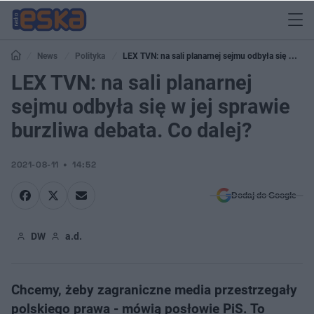
News
Polityka
LEX TVN: na sali planarnej sejmu odbyła się w jej
sprawie burzliwa debata. Co dalej?
LEX TVN: na sali planarnej
sejmu odbyła się w jej sprawie
burzliwa debata. Co dalej?
2021-08-11
14:52
Dodaj do Google
DW
a.d.
Chcemy, żeby zagraniczne media przestrzegały
polskiego prawa - mówią posłowie PiS. To