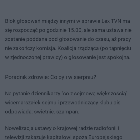
Blok głosowań między innymi w sprawie Lex TVN ma
się rozpocząć po godzinie 15.00, ale sama ustawa nie
zostanie poddana pod głosowanie do czasu, aż pracy
nie zakończy komisja. Koalicja rządząca (po tąpnięciu
w zjednoczonej prawicy) o głosowanie jest spokojna.
Poradnik zdrowie: Co pyli w sierpniu?
Na pytanie dziennikarzy "co z sejmową większością"
wicemarszałek sejmu i przewodniczący klubu pis
odpowiada: świetnie. szampan.
Nowelizacja ustawy o krajowej radzie radiofonii i
telewizji zakazuje kapitałowi spoza Europejskiego