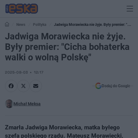
News
Polityka
Jadwiga Morawiecka nie żyje. Były premier: "Cicha
bohaterka walki o wolną Polskę"
Jadwiga Morawiecka nie żyje.
Były premier: "Cicha bohaterka
walki o wolną Polskę"
2025-08-03
12:17
Dodaj do Google
Michał Meksa
Zmarła Jadwiga Morawiecka, matka byłego
szefa polskiego rządu. Mateusz Morawiecki,