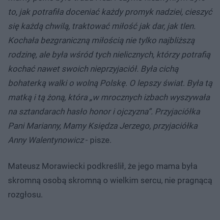
to, jak potrafiła doceniać każdy promyk nadziei, cieszyć
się każdą chwilą, traktować miłość jak dar, jak tlen.
Kochała bezgraniczną miłością nie tylko najbliższą
rodzinę, ale była wśród tych nielicznych, którzy potrafią
kochać nawet swoich nieprzyjaciół. Była cichą
bohaterką walki o wolną Polskę. O lepszy świat. Była tą
matką i tą żoną, która „w mrocznych izbach wyszywała
na sztandarach hasło honor i ojczyzna”. Przyjaciółka
Pani Marianny, Mamy Księdza Jerzego, przyjaciółka
Anny Walentynowicz
- pisze.
Mateusz Morawiecki podkreślił, że jego mama była
skromną osobą skromną o wielkim sercu, nie pragnącą
rozgłosu.