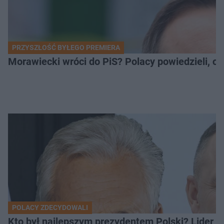
PRZYSZŁOŚĆ BYŁEGO PREMIERA
Morawiecki wróci do PiS? Polacy powiedzieli, c
POLACY ZDECYDOWALI
Kto był najlepszym prezydentem Polski? Lider zo