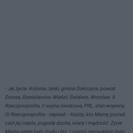
-
Jej życie. Kolonia Janki, gmina Dokszyce, powiat
Dzisna, Stanisławów, Wieluń, Świdwin, Wrocław. II
Rzeczpospolita, II wojna światowa, PRL, stan wojenny,
III Rzeczpospolita - napisał. - Każdy, kto Mamę poznał,
czuł jej ciepło, pogodę ducha, wiarę i mądrość. Życie
Mamy pełne było trudu i łez. I czymś niezwykłym było