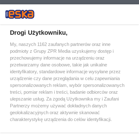
Drogi Użytkowniku,
My, naszych 1162 zaufanych partnerów oraz inne
Żaden utwór zamieszczony w serwisie nie może być powielany i
podmioty z Grupy ZPR Media uzyskujemy dostęp i
rozpowszechniany lub dalej rozpowszechniany w jakikolwiek sposób (w
tym także elektroniczny lub mechaniczny) na jakimkolwiek polu
przechowujemy informacje na urządzeniu oraz
eksploatacji w jakiejkolwiek formie, włącznie z umieszczaniem w
przetwarzamy dane osobowe, takie jak unikalne
Internecie bez pisemnej zgody właściciela praw. Jakiekolwiek użycie lub
identyfikatory, standardowe informacje wysyłane przez
wykorzystanie utworów w całości lub w części z naruszeniem prawa,
tzn. bez właściwej zgody, jest zabronione pod groźbą kary i może być
urządzenie czy dane przeglądania w celu zapewniania
ścigane prawnie.
spersonalizowanych reklam, wybór spersonalizowanych
treści, pomiar reklam i treści, badanie odbiorców oraz
ulepszanie usług. Za zgodą Użytkownika my i Zaufani
Partnerzy możemy używać dokładnych danych
geolokalizacyjnych oraz aktywnie skanować
charakterystykę urządzenia do celów identyfikacji.
Ponieważ cenimy Twoją prywatność, prosimy o zgodę na
O nas
korzystanie z tych technologii poprzez kliknięcie
Informacje prawne