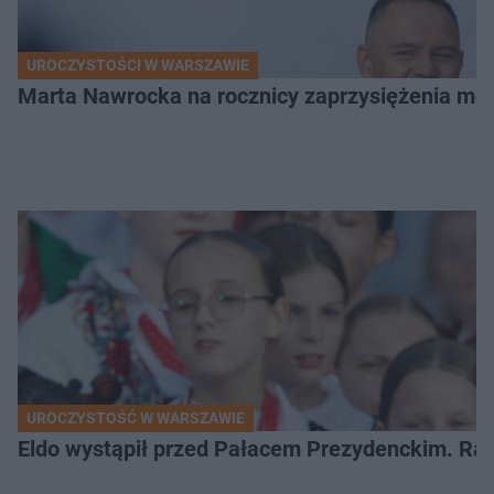
UROCZYSTOŚCI W WARSZAWIE
Marta Nawrocka na rocznicy zaprzysiężenia mę
UROCZYSTOŚĆ W WARSZAWIE
Eldo wystąpił przed Pałacem Prezydenckim. Ra