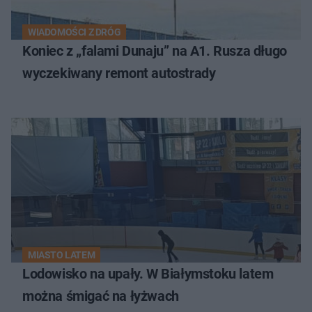
WIADOMOŚCI Z DRÓG
Koniec z „falami Dunaju” na A1. Rusza długo
wyczekiwany remont autostrady
MIASTO LATEM
Lodowisko na upały. W Białymstoku latem
można śmigać na łyżwach