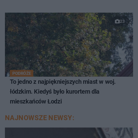
23
PODRÓŻE
To jedno z najpiękniejszych miast w woj.
łódzkim. Kiedyś było kurortem dla
mieszkańców Łodzi
NAJNOWSZE NEWSY: