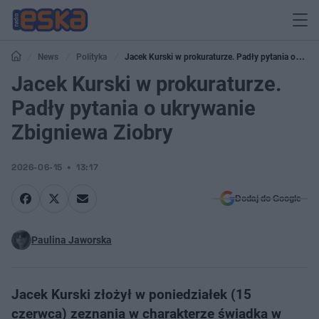
News
Polityka
Jacek Kurski w prokuraturze. Padły pytania o
ukrywanie Zbigniewa Ziobry
Jacek Kurski w prokuraturze.
Padły pytania o ukrywanie
Zbigniewa Ziobry
2026-06-15
13:17
Dodaj do Google
Paulina Jaworska
Jacek Kurski złożył w poniedziałek (15
czerwca) zeznania w charakterze świadka w