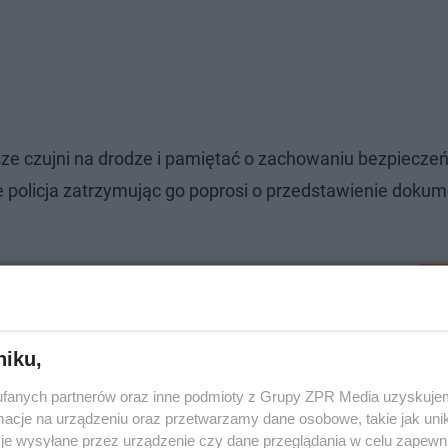
 czujni na drodze i pamiętać o zachowaniu bezpiecze
 policja zatrzymując go poprosi o przedstawienie doku
niku,
fanych partnerów oraz inne podmioty z Grupy ZPR Media uzyskujem
cje na urządzeniu oraz przetwarzamy dane osobowe, takie jak unika
je wysyłane przez urządzenie czy dane przeglądania w celu zapewn