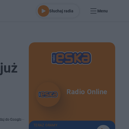
Słuchaj radia
Menu
już
Radio Online
daj do Google
TERAZ GRAMY