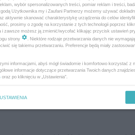
klam, wybór spersonalizowanych treści, pomiar reklam i treści, bad
 zgodą Użytkownika my i Zaufani Partnerzy możemy używać dokład
az aktywnie skanować charakterystykę urządzenia do celów identyfi
ść, prosimy o zgodę na korzystanie z tych technologii poprzez klikn
a i zawsze możesz ją zmienić/wycofać klikając przycisk ustawień pr
ogu strony
. Niektóre rodzaje przetwarzania danych nie wymagaj
iwić się takiemu przetwarzaniu. Preferencje będą miały zastosowanie
szymi informacjami, abyś mógł świadomie i komfortowo korzystać z
gółowe informacje dotyczące przetwarzania Twoich danych znajdzi
any?
s
oraz po kliknięciu w „Ustawienia”.
zwoli nam zostawić w domu dowód rejestracyjny samocho
USTAWIENIA
ie w życie już 4.06.2018.