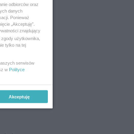
anie odbiorców oraz
nych danych
kacji. Ponieważ
ięcie „Akceptuję”.
ywatności znajdujący
ą zgody użytkownika,
 tylko na tej
 naszych serwisów
esz w
Polityce
du i
Akceptuję