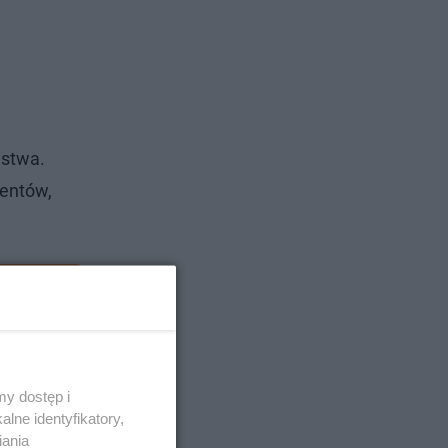
ństwa.
mentów,
Zobacz
y dostęp i
lne identyfikatory,
iania