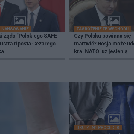
FINANSOWANIE
ZAGROŻENIE ZE WSCHODU
i żąda "Polskiego SAFE
Czy Polska powinna się
. Ostra riposta Cezarego
martwić? Rosja może ud
ka
kraj NATO już jesienią
BRUTALNY PROCEDER