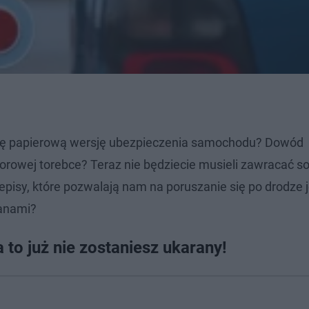
asę papierową wersję ubezpieczenia samochodu? Dowód
czorowej torebce? Teraz nie będziecie musieli zawracać s
isy, które pozwalają nam na poruszanie się po drodze j
ianami?
 to już nie zostaniesz ukarany!