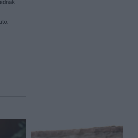
jednak
uto.