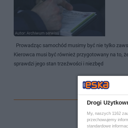
Autor: Archiwum serwisu
Prowadząc samochód musimy być nie tylko zawsze
Kierowca musi być również przygotowany na to, że
sprawdzi jego stan trzeźwości i niezbęd
Drogi Użytkow
My, naszych 1162 zau
przechowujemy informa
standardowe informac