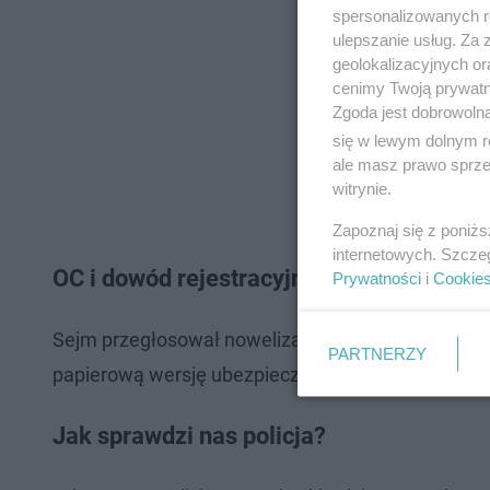
spersonalizowanych re
ulepszanie usług. Za
geolokalizacyjnych or
cenimy Twoją prywatno
Zgoda jest dobrowoln
się w lewym dolnym r
ale masz prawo sprzec
witrynie.
Zapoznaj się z poniż
internetowych. Szcze
OC i dowód rejestracyjny - od kiedy zmi
Prywatności
i
Cookie
Sejm przegłosował nowelizację ustawy, która po
PARTNERZY
papierową wersję ubezpieczenia OC. Zmiana wejdz
Jak sprawdzi nas policja?