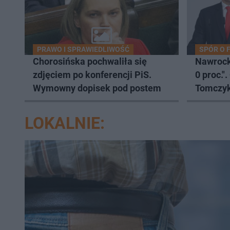
PRAWO I SPRAWIEDLIWOŚĆ
SPÓR O 
Chorosińska pochwaliła się
Nawrock
zdjęciem po konferencji PiS.
0 proc."
Wymowny dopisek pod postem
Tomczy
LOKALNIE: