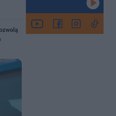
pozwolą
a