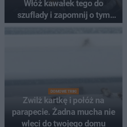
Włóż kawałek tego do
szuflady i zapomnij o tym
problemie. Sposób na
pociemniałą biżuterię
DOMOWE TRIKI
Zwilż kartkę i połóż na
parapecie. Żadna mucha nie
wleci do twojego domu