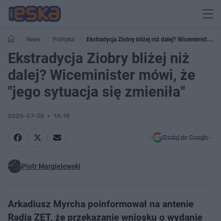
News
Polityka
Ekstradycja Ziobry bliżej niż dalej? Wiceminister
mówi, że "jego sytuacja się zmieniła"
Ekstradycja Ziobry bliżej niż
dalej? Wiceminister mówi, że
"jego sytuacja się zmieniła"
2026-07-06
14:18
Dodaj do Google
Piotr Margielewski
Arkadiusz Myrcha poinformował na antenie
Radia ZET, że przekazanie wniosku o wydanie