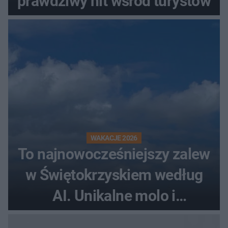
prawdziwy hit wśród turystów
WAKACJE 2026
To najnowocześniejszy zalew
w Świętokrzyskiem według
AI. Unikalne molo i
promenada