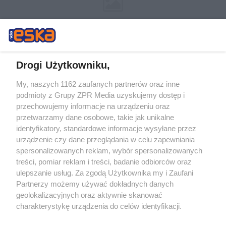
Drogi Użytkowniku,
My, naszych 1162 zaufanych partnerów oraz inne
Żaden utwór zamieszczony w serwisie nie może być powielany i
podmioty z Grupy ZPR Media uzyskujemy dostęp i
rozpowszechniany lub dalej rozpowszechniany w jakikolwiek sposób (w
tym także elektroniczny lub mechaniczny) na jakimkolwiek polu
przechowujemy informacje na urządzeniu oraz
eksploatacji w jakiejkolwiek formie, włącznie z umieszczaniem w
przetwarzamy dane osobowe, takie jak unikalne
Internecie bez pisemnej zgody właściciela praw. Jakiekolwiek użycie lub
identyfikatory, standardowe informacje wysyłane przez
wykorzystanie utworów w całości lub w części z naruszeniem prawa,
tzn. bez właściwej zgody, jest zabronione pod groźbą kary i może być
urządzenie czy dane przeglądania w celu zapewniania
ścigane prawnie.
spersonalizowanych reklam, wybór spersonalizowanych
treści, pomiar reklam i treści, badanie odbiorców oraz
ulepszanie usług. Za zgodą Użytkownika my i Zaufani
Partnerzy możemy używać dokładnych danych
geolokalizacyjnych oraz aktywnie skanować
charakterystykę urządzenia do celów identyfikacji.
Ponieważ cenimy Twoją prywatność, prosimy o zgodę na
O nas