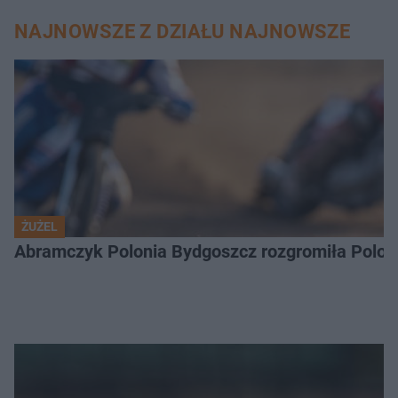
NAJNOWSZE Z DZIAŁU NAJNOWSZE
ŻUŻEL
Abramczyk Polonia Bydgoszcz rozgromiła Poloni