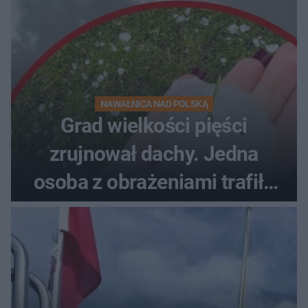
NAWAŁNICA NAD POLSKĄ
Grad wielkości pięści
zrujnował dachy. Jedna
osoba z obrażeniami trafiła
do szpitala