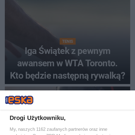
TENIS
Iga Świątek z pewnym
awansem w WTA Toronto.
Kto będzie następną rywalką?
Drogi Użytkowniku,
My, naszych 1162 zaufanych partnerów oraz inne