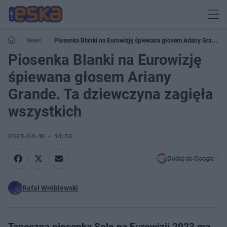
News
Piosenka Blanki na Eurowizję śpiewana głosem Ariany Grande.
Ta dziewczyna zagięła wszystkich
Piosenka Blanki na Eurowizję
śpiewana głosem Ariany
Grande. Ta dziewczyna zagięła
wszystkich
2023-04-18
14:38
Dodaj do Google
Rafał Wróblewski
Taneczna piosenka Solo na Eurowizji 2023 ma