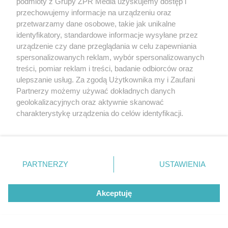
podmioty z Grupy ZPR Media uzyskujemy dostęp i
przechowujemy informacje na urządzeniu oraz
ŻUŻEL
przetwarzamy dane osobowe, takie jak unikalne
Abramczyk Polonia Bydgoszcz
identyfikatory, standardowe informacje wysyłane przez
deklasuje Polonię Piła. Kto zdobył
urządzenie czy dane przeglądania w celu zapewniania
spersonalizowanych reklam, wybór spersonalizowanych
punkt bonusowy?
treści, pomiar reklam i treści, badanie odbiorców oraz
ulepszanie usług. Za zgodą Użytkownika my i Zaufani
Partnerzy możemy używać dokładnych danych
geolokalizacyjnych oraz aktywnie skanować
charakterystykę urządzenia do celów identyfikacji.
Ponieważ cenimy Twoją prywatność, prosimy o zgodę na
korzystanie z tych technologii poprzez kliknięcie
„Akceptuję”. Zgoda jest dobrowolna i zawsze możesz ją
zmienić/wycofać klikając przycisk ustawień prywatności
PARTNERZY
USTAWIENIA
znajdujący się w lewym dolnym rogu strony
. Niektóre
rodzaje przetwarzania danych nie wymagają zgody
Akceptuję
użytkownika, ale masz prawo sprzeciwić się takiemu
TENIS ZIEMNY
przetwarzaniu. Preferencje będą miały zastosowanie tylko
Challenger ATP Kozerki. Ostatni
na tej witrynie.
Polak odpada z turnieju