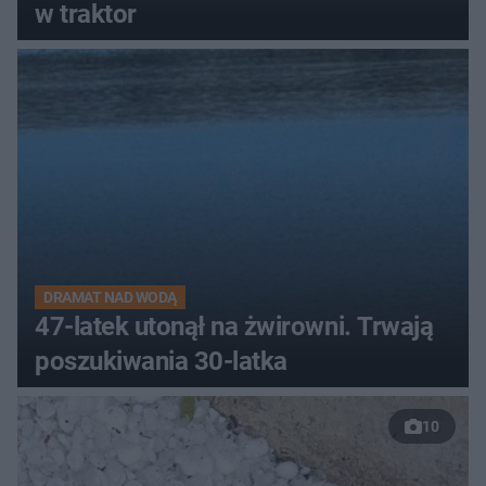
w traktor
DRAMAT NAD WODĄ
47-latek utonął na żwirowni. Trwają
poszukiwania 30-latka
10