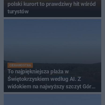
polski kurort to prawdziwy hit wśród
turystów
CIEKAWOSTKA
To najpiękniejsza plaża w
Świętokrzyskiem według AI. Z
widokiem na najwyższy szczyt Gór
Świętokrzyskich