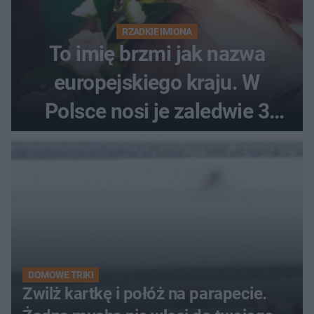
RZADKIE IMIONA
To imię brzmi jak nazwa
europejskiego kraju. W
Polsce nosi je zaledwie 3
kobiety
DOMOWE TRIKI
Zwilż kartkę i połóż na parapecie.