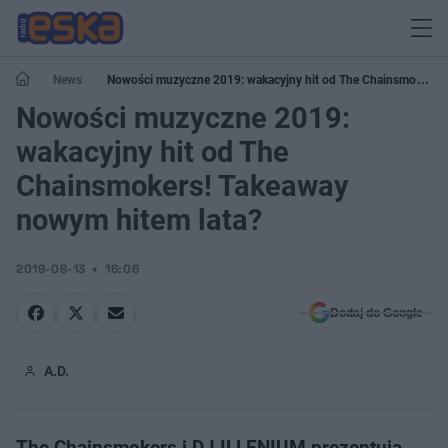
News
Nowości muzyczne 2019: wakacyjny hit od The Chainsmokers!
Takeaway nowym hitem lata?
Nowości muzyczne 2019:
wakacyjny hit od The
Chainsmokers! Takeaway
nowym hitem lata?
2019-08-13
16:06
Dodaj do Google
A.D.
The Chainsmokers i DJ ILLENIUM prezentują