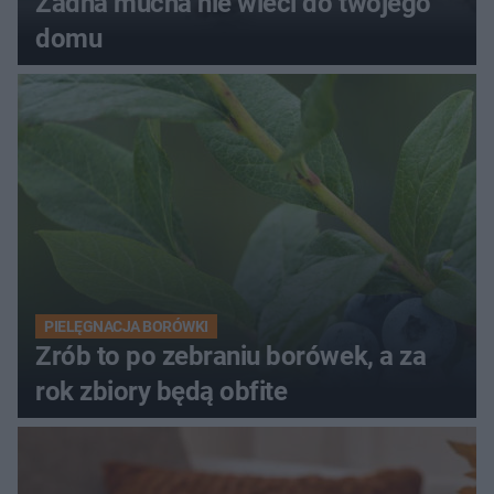
Żadna mucha nie wleci do twojego
domu
PIELĘGNACJA BORÓWKI
Zrób to po zebraniu borówek, a za
rok zbiory będą obfite