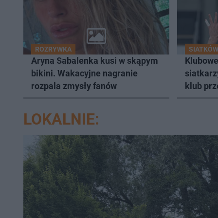
ROZRYWKA
SIATKÓ
Aryna Sabalenka kusi w skąpym
Klubowe
bikini. Wakacyjne nagranie
siatkarz
rozpala zmysły fanów
klub prz
LOKALNIE: