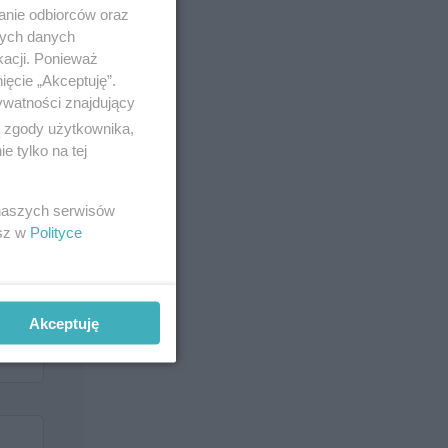
anie odbiorców oraz
nych danych
kacji. Ponieważ
ięcie „Akceptuję”.
ywatności znajdujący
ą zgody użytkownika,
 tylko na tej
 naszych serwisów
esz w
Polityce
Akceptuję