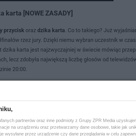
ika karta [NOWE ZASADY]
y przycisk
oraz
dzika karta
. Co to takiego? Już wyjaśni
finałów rzez jury. Dzięki niemu wybran uczestnik w czas
st dzika karta jest najzwyczajniej w świecie mówiąc prze
łach, lecz zdobyła największą liczbę głosów od telewidzó
inie 20:00.
niku,
fanych partnerów oraz inne podmioty z Grupy ZPR Media uzyskujem
cje na urządzeniu oraz przetwarzamy dane osobowe, takie jak unika
je wysyłane przez urządzenie czy dane przeglądania w celu zapewn