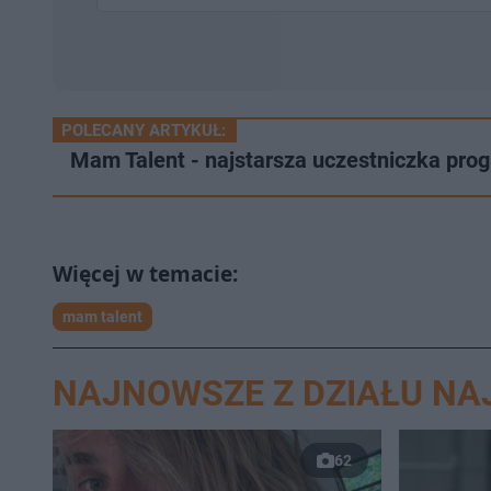
POLECANY ARTYKUŁ:
Mam Talent - najstarsza uczestniczka pro
mam talent
NAJNOWSZE Z DZIAŁU N
62