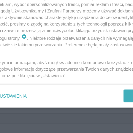
klam, wybór spersonalizowanych treści, pomiar reklam i treści, bad
 zgodą Użytkownika my i Zaufani Partnerzy możemy używać dokład
az aktywnie skanować charakterystykę urządzenia do celów identyfi
ść, prosimy o zgodę na korzystanie z tych technologii poprzez klikn
a i zawsze możesz ją zmienić/wycofać klikając przycisk ustawień pr
ogu strony
. Niektóre rodzaje przetwarzania danych nie wymagaj
iwić się takiemu przetwarzaniu. Preferencje będą miały zastosowanie
szymi informacjami, abyś mógł świadomie i komfortowo korzystać z
gółowe informacje dotyczące przetwarzania Twoich danych znajdzi
s
oraz po kliknięciu w „Ustawienia”.
USTAWIENIA