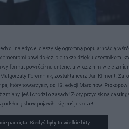
 edycji na edycję, cieszy się ogromną popularnością wśr
 momentami bawi do łez, ale także dzięki uczestnikom, kt
rwy format powrócił na antenę, a wraz z nim wiele zmia
i Małgorzaty Foremniak, został tancerz Jan Kliment. Za k
a, który towarzyszy od 13. edycji Marcinowi Prokopowi
zmiany, jeśli chodzi o zasady! Złoty przycisk na castinga
ą odsłoną show pojawiło się coś jeszcze!
 nie pamięta. Kiedyś były to wielkie hity