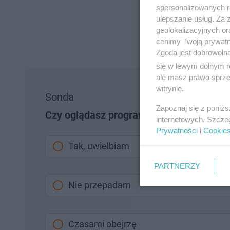
spersonalizowanych re
ulepszanie usług. Za
geolokalizacyjnych or
cenimy Twoją prywatno
Zgoda jest dobrowoln
się w lewym dolnym r
ale masz prawo sprzec
witrynie.
Sonda
Zapoznaj się z poniż
Czy oglądasz program Mam Talent?
internetowych. Szcze
Prywatności
i
Cookie
Tak, uwielbiam
PARTNERZY
Nie przepadam
Czasami obejrzę