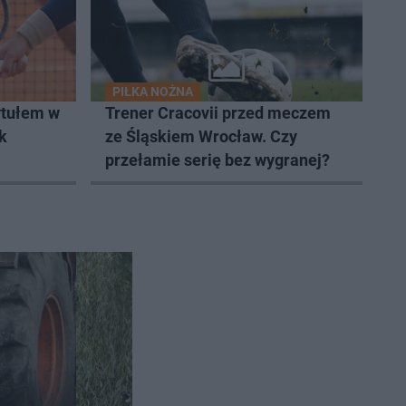
PIŁKA NOŻNA
ytułem w
Trener Cracovii przed meczem
k
ze Śląskiem Wrocław. Czy
przełamie serię bez wygranej?