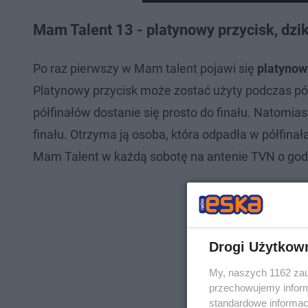
Mam Talent 13 - platynowy przycisk, dz
Po raz pierwszy w Mam talent pojawi się
platynow
Platynowy przycisk może zostać użyty podczas pół
półfinałów dostanie się prosto do finału. Natomia
finału. Otrzyma ją osoba, która odpadła w półfina
Mam Talent w każdą sobotę na antenie TVN o godz
Drogi Użytkow
My, naszych 1162 zau
przechowujemy informa
standardowe informac