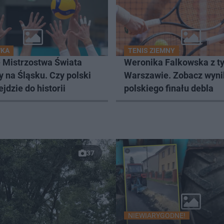
WKA
TENIS ZIEMNY
 Mistrzostwa Świata
Weronika Falkowska z t
y na Śląsku. Czy polski
Warszawie. Zobacz wyni
ejdzie do historii
polskiego finału debla
37
NIEWIARYGODNE!