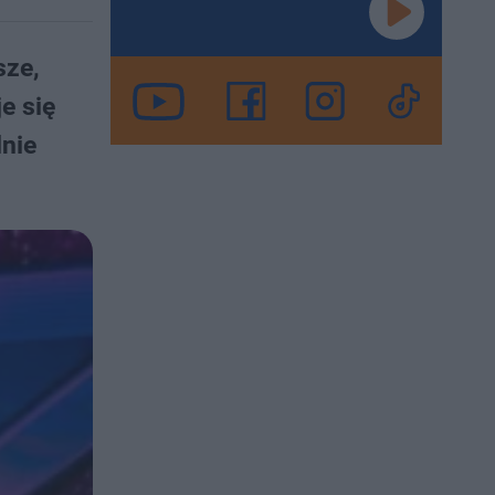
sze,
e się
dnie