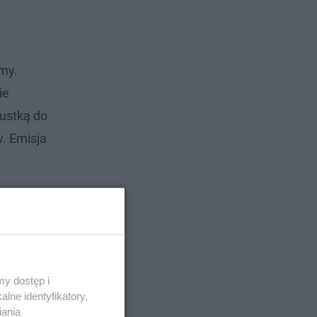
amy.
ie
pustką do
w. Emisja
y dostęp i
lne identyfikatory,
iania