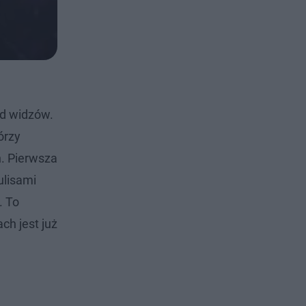
ód widzów.
órzy
n. Pierwsza
ulisami
. To
ch jest już