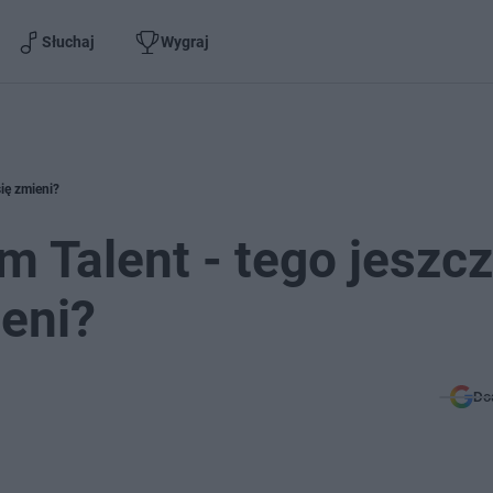
Słuchaj
Wygraj
ię zmieni?
 Talent - tego jeszc
ieni?
Do