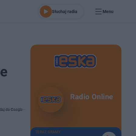
Słuchaj radia
Menu
ze
Radio Online
daj do Google
TERAZ GRAMY