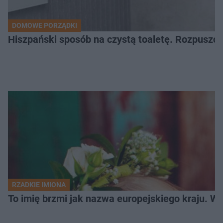
DOMOWE PORZĄDKI
Hiszpański sposób na czystą toaletę. Rozpuszcz
RZADKIE IMIONA
To imię brzmi jak nazwa europejskiego kraju. W 