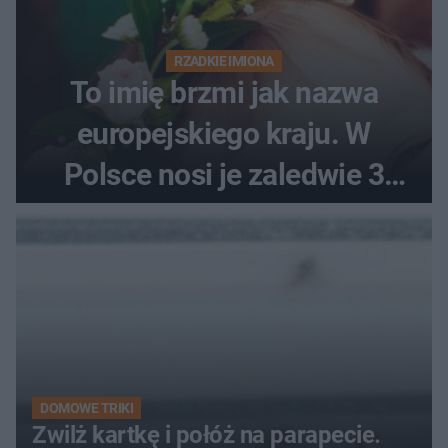
RZADKIE IMIONA
To imię brzmi jak nazwa
europejskiego kraju. W
Polsce nosi je zaledwie 3
kobiety
DOMOWE TRIKI
Zwilż kartkę i połóż na parapecie.