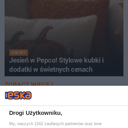
ZAKUPY
Jesień w Pepco! Stylowe kubki i
dodatki w świetnych cenach
ZOBACZ WIĘCEJ
Drogi Użytkowniku,
My, naszych 1162 zaufanych partnerów oraz inne