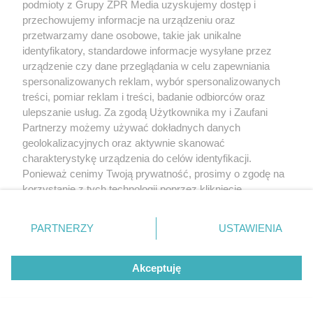
podmioty z Grupy ZPR Media uzyskujemy dostęp i
przechowujemy informacje na urządzeniu oraz
przetwarzamy dane osobowe, takie jak unikalne
identyfikatory, standardowe informacje wysyłane przez
urządzenie czy dane przeglądania w celu zapewniania
spersonalizowanych reklam, wybór spersonalizowanych
treści, pomiar reklam i treści, badanie odbiorców oraz
ulepszanie usług. Za zgodą Użytkownika my i Zaufani
Partnerzy możemy używać dokładnych danych
geolokalizacyjnych oraz aktywnie skanować
charakterystykę urządzenia do celów identyfikacji.
Ponieważ cenimy Twoją prywatność, prosimy o zgodę na
korzystanie z tych technologii poprzez kliknięcie
„Akceptuję”. Zgoda jest dobrowolna i zawsze możesz ją
zmienić/wycofać klikając przycisk ustawień prywatności
PARTNERZY
USTAWIENIA
znajdujący się w lewym dolnym rogu strony
. Niektóre
rodzaje przetwarzania danych nie wymagają zgody
Akceptuję
użytkownika, ale masz prawo sprzeciwić się takiemu
przetwarzaniu. Preferencje będą miały zastosowanie tylko
na tej witrynie.
Żaden utwór zamieszczony w serwisie nie może być powielany i
rozpowszechniany lub dalej rozpowszechniany w jakikolwiek sposób (w