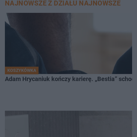
NAJNOWSZE Z DZIAŁU NAJNOWSZE
KOSZYKÓWKA
Adam Hrycaniuk kończy karierę. „Bestia” schodzi