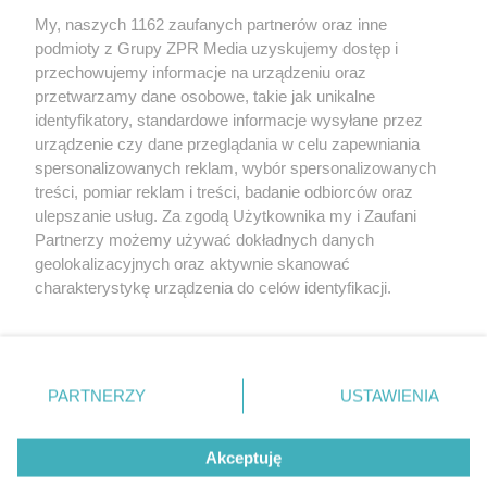
My, naszych 1162 zaufanych partnerów oraz inne
Żaden utwór zamieszczony w serwisie nie może być powielany i
podmioty z Grupy ZPR Media uzyskujemy dostęp i
rozpowszechniany lub dalej rozpowszechniany w jakikolwiek sposób (w
przechowujemy informacje na urządzeniu oraz
tym także elektroniczny lub mechaniczny) na jakimkolwiek polu
eksploatacji w jakiejkolwiek formie, włącznie z umieszczaniem w
przetwarzamy dane osobowe, takie jak unikalne
Internecie bez pisemnej zgody właściciela praw. Jakiekolwiek użycie lub
identyfikatory, standardowe informacje wysyłane przez
wykorzystanie utworów w całości lub w części z naruszeniem prawa,
tzn. bez właściwej zgody, jest zabronione pod groźbą kary i może być
urządzenie czy dane przeglądania w celu zapewniania
ścigane prawnie.
spersonalizowanych reklam, wybór spersonalizowanych
treści, pomiar reklam i treści, badanie odbiorców oraz
ulepszanie usług. Za zgodą Użytkownika my i Zaufani
Partnerzy możemy używać dokładnych danych
geolokalizacyjnych oraz aktywnie skanować
charakterystykę urządzenia do celów identyfikacji.
Ponieważ cenimy Twoją prywatność, prosimy o zgodę na
O nas
korzystanie z tych technologii poprzez kliknięcie
Informacje prawne
„Akceptuję”. Zgoda jest dobrowolna i zawsze możesz ją
zmienić/wycofać klikając przycisk ustawień prywatności
PARTNERZY
USTAWIENIA
Nasze serwisy
znajdujący się w lewym dolnym rogu strony
. Niektóre
rodzaje przetwarzania danych nie wymagają zgody
© 2026 Grupa ZPR Media
Akceptuję
użytkownika, ale masz prawo sprzeciwić się takiemu
przetwarzaniu. Preferencje będą miały zastosowanie tylko