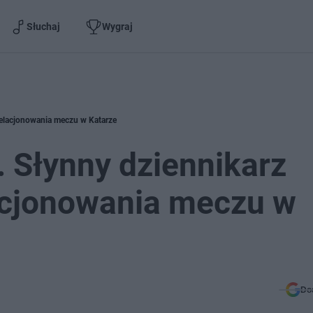
Słuchaj
Wygraj
 relacjonowania meczu w Katarze
. Słynny dziennikarz
acjonowania meczu w
Do