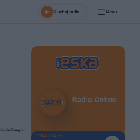
Słuchaj radia
Menu
Radio Online
daj do Google
TERAZ GRAMY