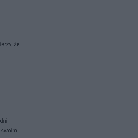
erzy, że
 dni
o swoim