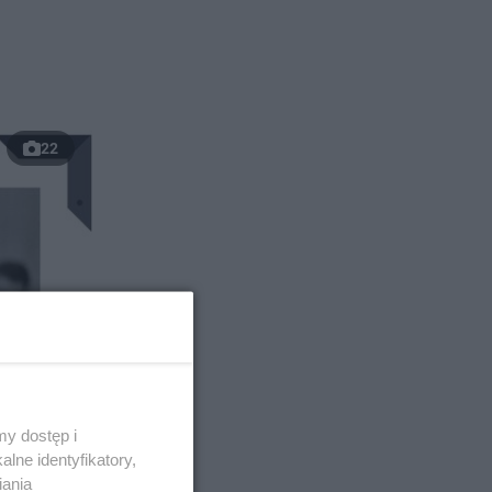
22
y dostęp i
lne identyfikatory,
iania