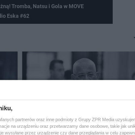
nożną! Tromba, Natsu i Gola w MOVE
io Eska #62
niku,
fanych partnerów oraz inne podmioty z Grupy ZPR Media uzyskujem
cje na urządzeniu oraz przetwarzamy dane osobowe, takie jak unika
je wysyłane przez urządzenie czy dane przeglądania w celu zapewn