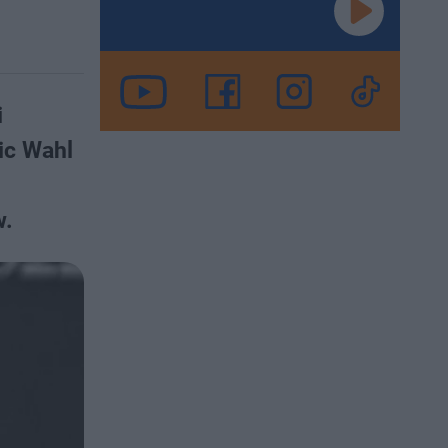
i
ric Wahl
w.