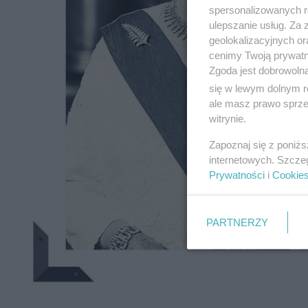
spersonalizowanych re
ulepszanie usług. Za
geolokalizacyjnych or
cenimy Twoją prywatno
Zgoda jest dobrowoln
się w lewym dolnym r
ale masz prawo sprzec
witrynie.
Zapoznaj się z poniż
internetowych. Szcze
Prywatności
i
Cookie
PARTNERZY