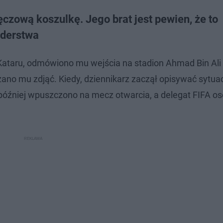
ęczową koszulkę. Jego brat jest pewien, że to
rderstwa
 Kataru, odmówiono mu wejścia na stadion Ahmad Bin Ali
ano mu zdjąć. Kiedy, dziennikarz zaczął opisywać sytua
y później wpuszczono na mecz otwarcia, a delegat FIFA os