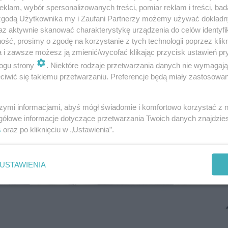
klam, wybór spersonalizowanych treści, pomiar reklam i treści, bad
 zgodą Użytkownika my i Zaufani Partnerzy możemy używać dokład
az aktywnie skanować charakterystykę urządzenia do celów identyfi
ść, prosimy o zgodę na korzystanie z tych technologii poprzez klikn
a i zawsze możesz ją zmienić/wycofać klikając przycisk ustawień pr
ogu strony
. Niektóre rodzaje przetwarzania danych nie wymagaj
iwić się takiemu przetwarzaniu. Preferencje będą miały zastosowanie
szymi informacjami, abyś mógł świadomie i komfortowo korzystać z
gółowe informacje dotyczące przetwarzania Twoich danych znajdzi
s
oraz po kliknięciu w „Ustawienia”.
USTAWIENIA