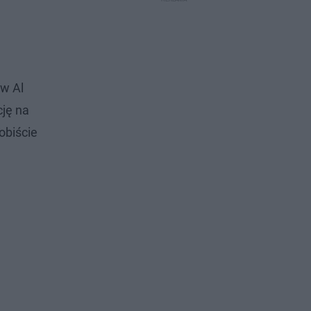
 w Al
cję na
obiście