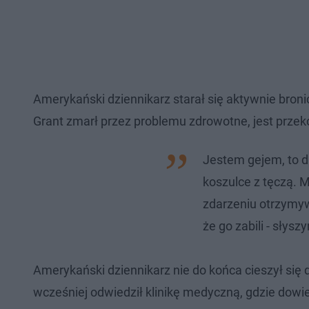
Amerykański dziennikarz starał się aktywnie bronić
Grant zmarł przez problemu zdrowotne, jest prze
Jestem gejem, to d
koszulce z tęczą. M
zdarzeniu otrzymyw
że go zabili - słys
Amerykański dziennikarz nie do końca cieszył się d
wcześniej odwiedził klinikę medyczną, gdzie dowi