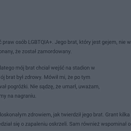
 praw osób LGBTQIA+. Jego brat, który jest gejem, nie wi
konany, że został zamordowany.
latego mój brat chciał wejść na stadion w
ój brat był zdrowy. Mówił mi, że po tym
ał pogróżki. Nie sądzę, że umarł, uważam,
zymy na nagraniu.
oskonałym zdrowiem, jak twierdził jego brat. Grant kilka
edział się o zapaleniu oskrzeli. Sam również wspominał 