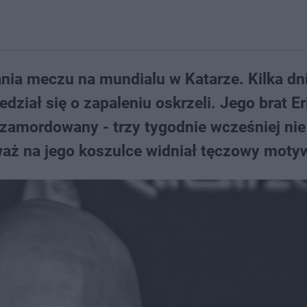
nia meczu na mundialu w Katarze. Kilka dn
iedział się o zapaleniu oskrzeli. Jego brat E
ł zamordowany - trzy tygodnie wcześniej nie
waż na jego koszulce widniał tęczowy moty