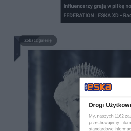
Influencerzy grają w piłkę 
FEDERATION | ESKA XD - Rad
Drogi Użytkow
My, naszych 1162 zau
przechowujemy informa
standardowe informac