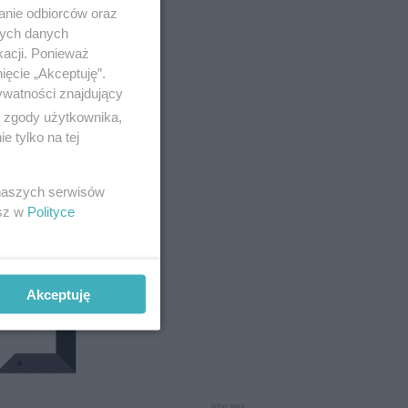
anie odbiorców oraz
nych danych
kacji. Ponieważ
ięcie „Akceptuję”.
ywatności znajdujący
ą zgody użytkownika,
 tylko na tej
 naszych serwisów
esz w
Polityce
Akceptuję