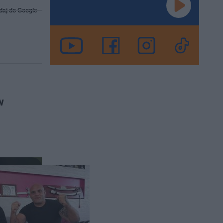
daj do Google
w