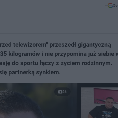
Do
rzed telewizorem" przeszedł gigantyczną
5 kilogramów i nie przypomina już siebie 
sję do sportu łączy z życiem rodzinnym.
się partnerką synkiem.
26