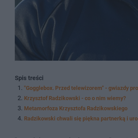
Spis treści
"Gogglebox. Przed telewizorem" - gwiazdy p
Krzysztof Radzikowski - co o nim wiemy?
Metamorfoza Krzysztofa Radzikowskiego
Radzikowski chwali się piękna partnerką i u