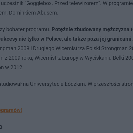
 uczestnik "Gogglebox. Przed telewizorem". W programie
ielem, Dominkiem Abusem.
szy bohater programu.
Potężnie zbudowany mężczyzna t
ukcesy nie tylko w Polsce, ale także poza jej granicami
rongman 2008 i Drugiego Wicemistrza Polski Strongman 2
n z 2009 roku, Wicemistrz Europy w Wyciskaniu Belki 20
ion w 2012.
studiował na Uniwersytecie Łódzkim. W przeszłości str
logramów!
go