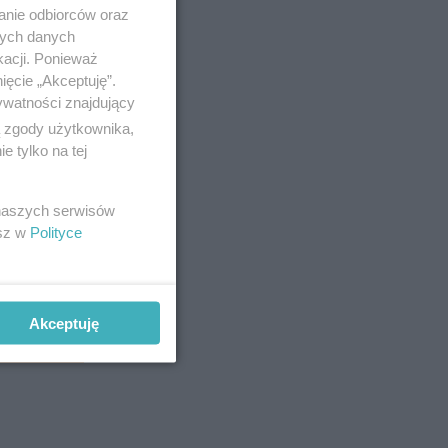
anie odbiorców oraz
nych danych
kacji. Ponieważ
ięcie „Akceptuję”.
ywatności znajdujący
ą zgody użytkownika,
 tylko na tej
 naszych serwisów
esz w
Polityce
Akceptuję