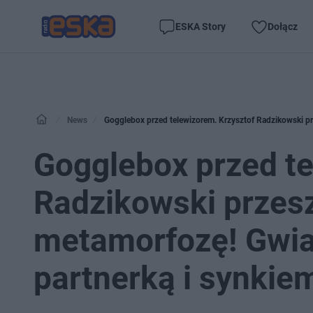
ESKA Story
Dołącz
News
Gogglebox przed telewizorem. Krzysztof Radzikowski p
Gogglebox przed te
Radzikowski przes
metamorfozę! Gwia
partnerką i synkie