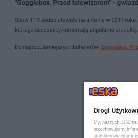
"Gogglebox. Przed telewizorem" - gwia
Show TTV zadebiutowało na antenie w 2014 roku.
którego uczestnicy komentują popularne produkcje
Do najpopularniejszych bohaterów
Gogglebox. Pr
Drogi Użytkow
My, naszych 1160 zau
przechowujemy informa
standardowe informac