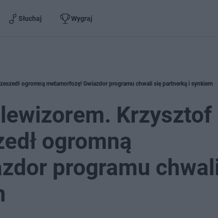
Słuchaj
Wygraj
rzeszedł ogromną metamorfozę! Gwiazdor programu chwali się partnerką i synkiem
lewizorem. Krzysztof
zedł ogromną
zdor programu chwali
m