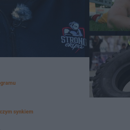
rogramu
roczym synkiem