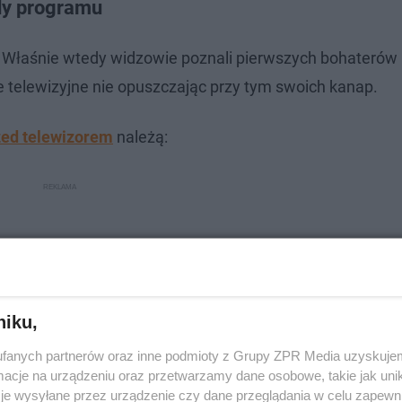
zdy programu
 Właśnie wtedy widzowie poznali pierwszych bohaterów
 telewizyjne nie opuszczając przy tym swoich kanap.
zed telewizorem
należą:
niku,
fanych partnerów oraz inne podmioty z Grupy ZPR Media uzyskujem
cje na urządzeniu oraz przetwarzamy dane osobowe, takie jak unika
je wysyłane przez urządzenie czy dane przeglądania w celu zapewn