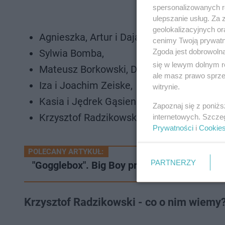
spersonalizowanych re
ulepszanie usług. Za
geolokalizacyjnych or
Agnieszka, Artur i Dajan Kotońscy,
cenimy Twoją prywatno
Zgoda jest dobrowoln
Sylwia Bomba,
się w lewym dolnym r
Mateusz Borkowski, Damian Nagana i Ma
ale masz prawo sprzec
Iza i Joachim Zeiske,
witrynie.
Kasia i Jędrek Gąsienicowie,
Zapoznaj się z poniż
Krzysztof Radzikowski i Dominik Abus.
internetowych. Szcze
Prywatności
i
Cookie
POLECANY ARTYKUŁ:
PARTNERZY
"Gogglebox". Big Boy przeszedł gigantyczn
Krzysztof Radzikowski - co o nim wiemy