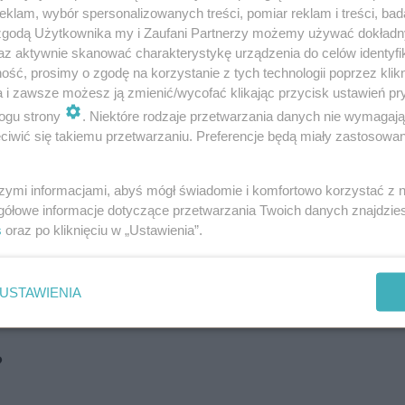
klam, wybór spersonalizowanych treści, pomiar reklam i treści, bad
 zgodą Użytkownika my i Zaufani Partnerzy możemy używać dokład
az aktywnie skanować charakterystykę urządzenia do celów identyfi
ść, prosimy o zgodę na korzystanie z tych technologii poprzez klikn
a i zawsze możesz ją zmienić/wycofać klikając przycisk ustawień pr
ogu strony
. Niektóre rodzaje przetwarzania danych nie wymagaj
rek Morus,
iwić się takiemu przetwarzaniu. Preferencje będą miały zastosowanie
szymi informacjami, abyś mógł świadomie i komfortowo korzystać z
gółowe informacje dotyczące przetwarzania Twoich danych znajdzi
s
oraz po kliknięciu w „Ustawienia”.
USTAWIENIA
ą metamorfozę! Jak schudł 170 kg? "7 l…
?