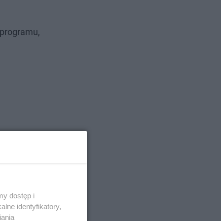
 programu,
y dostęp i
lne identyfikatory,
iania