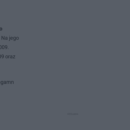
o
. Na jego
009.
09 oraz
ongamn