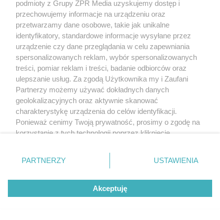
podmioty z Grupy ZPR Media uzyskujemy dostęp i
przechowujemy informacje na urządzeniu oraz
przetwarzamy dane osobowe, takie jak unikalne
identyfikatory, standardowe informacje wysyłane przez
urządzenie czy dane przeglądania w celu zapewniania
spersonalizowanych reklam, wybór spersonalizowanych
treści, pomiar reklam i treści, badanie odbiorców oraz
ulepszanie usług. Za zgodą Użytkownika my i Zaufani
Partnerzy możemy używać dokładnych danych
geolokalizacyjnych oraz aktywnie skanować
charakterystykę urządzenia do celów identyfikacji.
Ponieważ cenimy Twoją prywatność, prosimy o zgodę na
korzystanie z tych technologii poprzez kliknięcie
„Akceptuję”. Zgoda jest dobrowolna i zawsze możesz ją
zmienić/wycofać klikając przycisk ustawień prywatności
PARTNERZY
USTAWIENIA
znajdujący się w lewym dolnym rogu strony
. Niektóre
rodzaje przetwarzania danych nie wymagają zgody
Akceptuję
użytkownika, ale masz prawo sprzeciwić się takiemu
przetwarzaniu. Preferencje będą miały zastosowanie tylko
na tej witrynie.