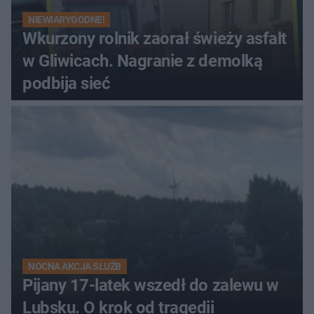
NIEWIARYGODNE!
Wkurzony rolnik zaorał świeży asfalt
w Gliwicach. Nagranie z demolką
podbija sieć
NOCNA AKCJA SŁUŻB
Pijany 17-latek wszedł do zalewu w
Lubsku. O krok od tragedii