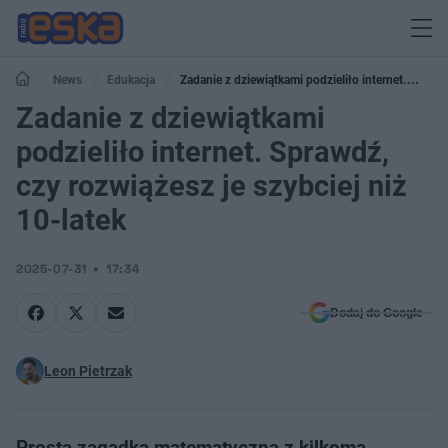
News
Edukacja
Zadanie z dziewiątkami podzieliło internet.
Sprawdź, czy rozwiążesz je szybciej niż 10-latek
Zadanie z dziewiątkami
podzieliło internet. Sprawdź,
czy rozwiążesz je szybciej niż
10-latek
2025-07-31
17:34
Dodaj do Google
Leon Pietrzak
Prosta zagadka matematyczna z kilkoma