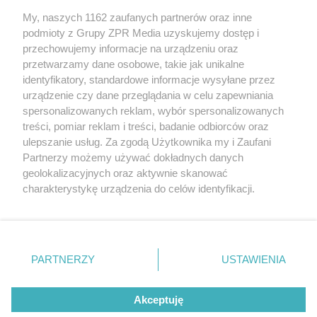
My, naszych 1162 zaufanych partnerów oraz inne
Żaden utwór zamieszczony w serwisie nie może być powielany i
podmioty z Grupy ZPR Media uzyskujemy dostęp i
rozpowszechniany lub dalej rozpowszechniany w jakikolwiek sposób (w
tym także elektroniczny lub mechaniczny) na jakimkolwiek polu
przechowujemy informacje na urządzeniu oraz
eksploatacji w jakiejkolwiek formie, włącznie z umieszczaniem w
przetwarzamy dane osobowe, takie jak unikalne
Internecie bez pisemnej zgody właściciela praw. Jakiekolwiek użycie lub
identyfikatory, standardowe informacje wysyłane przez
wykorzystanie utworów w całości lub w części z naruszeniem prawa,
tzn. bez właściwej zgody, jest zabronione pod groźbą kary i może być
urządzenie czy dane przeglądania w celu zapewniania
ścigane prawnie.
spersonalizowanych reklam, wybór spersonalizowanych
treści, pomiar reklam i treści, badanie odbiorców oraz
ulepszanie usług. Za zgodą Użytkownika my i Zaufani
Partnerzy możemy używać dokładnych danych
geolokalizacyjnych oraz aktywnie skanować
charakterystykę urządzenia do celów identyfikacji.
Ponieważ cenimy Twoją prywatność, prosimy o zgodę na
O nas
korzystanie z tych technologii poprzez kliknięcie
Informacje prawne
„Akceptuję”. Zgoda jest dobrowolna i zawsze możesz ją
zmienić/wycofać klikając przycisk ustawień prywatności
PARTNERZY
USTAWIENIA
Nasze serwisy
znajdujący się w lewym dolnym rogu strony
. Niektóre
rodzaje przetwarzania danych nie wymagają zgody
© 2026 Grupa ZPR Media
Akceptuję
użytkownika, ale masz prawo sprzeciwić się takiemu
przetwarzaniu. Preferencje będą miały zastosowanie tylko