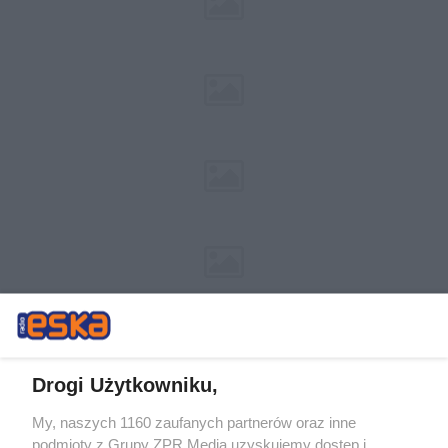
Drogi Użytkowniku,
My, naszych 1160 zaufanych partnerów oraz inne
Żaden utwór zamieszczony w serwisie nie może być powielany i
podmioty z Grupy ZPR Media uzyskujemy dostęp i
rozpowszechniany lub dalej rozpowszechniany w jakikolwiek sposób (w