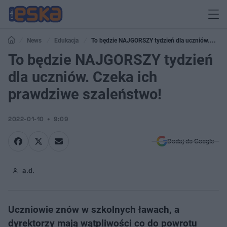
News
Edukacja
To będzie NAJGORSZY tydzień dla uczniów.
Czeka ich prawdziwe szaleństwo!
To będzie NAJGORSZY tydzień
dla uczniów. Czeka ich
prawdziwe szaleństwo!
2022-01-10
9:09
Dodaj do Google
a.d.
Uczniowie znów w szkolnych ławach, a
dyrektorzy mają wątpliwości co do powrotu