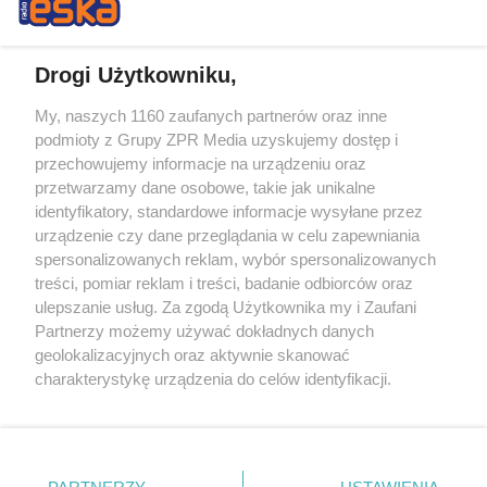
Drogi Użytkowniku,
My, naszych 1160 zaufanych partnerów oraz inne
Żaden utwór zamieszczony w serwisie nie może być powielany i
podmioty z Grupy ZPR Media uzyskujemy dostęp i
rozpowszechniany lub dalej rozpowszechniany w jakikolwiek sposób (w
tym także elektroniczny lub mechaniczny) na jakimkolwiek polu
przechowujemy informacje na urządzeniu oraz
eksploatacji w jakiejkolwiek formie, włącznie z umieszczaniem w
przetwarzamy dane osobowe, takie jak unikalne
Internecie bez pisemnej zgody właściciela praw. Jakiekolwiek użycie lub
identyfikatory, standardowe informacje wysyłane przez
wykorzystanie utworów w całości lub w części z naruszeniem prawa,
tzn. bez właściwej zgody, jest zabronione pod groźbą kary i może być
urządzenie czy dane przeglądania w celu zapewniania
ścigane prawnie.
spersonalizowanych reklam, wybór spersonalizowanych
treści, pomiar reklam i treści, badanie odbiorców oraz
ulepszanie usług. Za zgodą Użytkownika my i Zaufani
Partnerzy możemy używać dokładnych danych
geolokalizacyjnych oraz aktywnie skanować
charakterystykę urządzenia do celów identyfikacji.
Ponieważ cenimy Twoją prywatność, prosimy o zgodę na
O nas
korzystanie z tych technologii poprzez kliknięcie
Informacje prawne
„Akceptuję”. Zgoda jest dobrowolna i zawsze możesz ją
zmienić/wycofać klikając przycisk ustawień prywatności