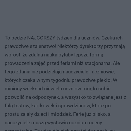
To będzie NAJGORSZY tydzień dla uczniów. Czeka ich
prawdziwe szaleństwo! Niektórzy dyrektorzy przyznają
wprost, że zdalna nauka byłaby lepszą formą
prowadzenia zajęć przed feriami niż stacjonarna. Ale
tego zdania nie podzielają nauczyciele i uczniowie,
których czeka w tym tygodniu prawdziwe piekło. W
miniony weekend niewielu uczniów mogło sobie
pozwolić na odpoczynek, a wszystko to związane jest z
falą testów, kartkówek i sprawdzianów, które po
prostu zalały dzieci i młodzież. Ferie już blisko, a
nauczyciele muszą wystawić uczniom oceny
semestralne. To więc dla nich ostatni dzwonek, by