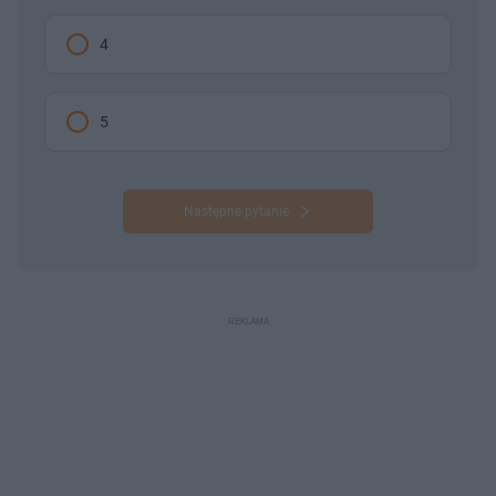
4
5
Następne pytanie