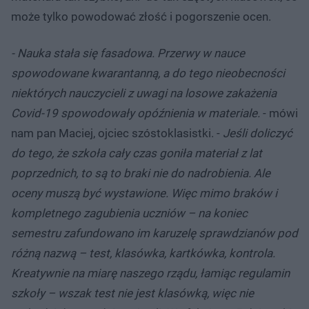
może tylko powodować złość i pogorszenie ocen.
- Nauka stała się fasadowa. Przerwy w nauce
spowodowane kwarantanną, a do tego nieobecności
niektórych nauczycieli z uwagi na losowe zakażenia
Covid-19 spowodowały opóźnienia w materiale.
- mówi
nam pan Maciej, ojciec szóstoklasistki. -
Jeśli doliczyć
do tego, że szkoła cały czas goniła materiał z lat
poprzednich, to są to braki nie do nadrobienia. Ale
oceny muszą być wystawione. Więc mimo braków i
kompletnego zagubienia uczniów – na koniec
semestru zafundowano im karuzelę sprawdzianów pod
różną nazwą – test, klasówka, kartkówka, kontrola.
Kreatywnie na miarę naszego rządu, łamiąc regulamin
szkoły – wszak test nie jest klasówką, więc nie