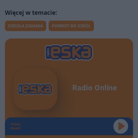
SZKOŁA ZADANIA
POWRÓT DO SZKÓŁ
Radio Online
TERAZ
GRAMY