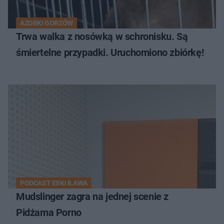
AZORKI GORZÓW
Trwa walka z nosówką w schronisku. Są
śmiertelne przypadki. Uruchomiono zbiórkę!
PODCAST ESKI IŁAWA
Mudslinger zagra na jednej scenie z
Pidżama Porno