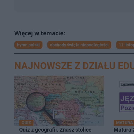
hymn polski
obchody święta niepodległości
11 list
NAJNOWSZE Z DZIAŁU ED
QUIZ
MATURA 
Quiz z geografii. Znasz stolice
Matura 2