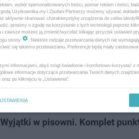
klam, wybór spersonalizowanych treści, pomiar reklam i treści, bad
 zgodą Użytkownika my i Zaufani Partnerzy możemy używać dokład
az aktywnie skanować charakterystykę urządzenia do celów identyfi
ść, prosimy o zgodę na korzystanie z tych technologii poprzez klikn
a i zawsze możesz ją zmienić/wycofać klikając przycisk ustawień pr
ogu strony
. Niektóre rodzaje przetwarzania danych nie wymagaj
iwić się takiemu przetwarzaniu. Preferencje będą miały zastosowanie
la-do-hymnu-2021
szymi informacjami, abyś mógł świadomie i komfortowo korzystać z
gółowe informacje dotyczące przetwarzania Twoich danych znajdzi
s
oraz po kliknięciu w „Ustawienia”.
madzeń w Warszawie i Marsz Niepodległośc…
USTAWIENIA
. Wyjątki w pisowni. Komplet pun