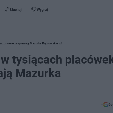
Słuchaj
Wygraj
 uczniowie zaśpiewają Mazurka Dąbrowskiego!
 w tysiącach placówe
ają Mazurka
Do