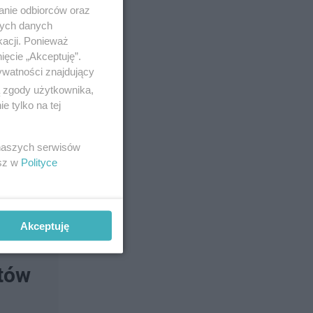
anie odbiorców oraz
nych danych
kacji. Ponieważ
ięcie „Akceptuję”.
ywatności znajdujący
ą zgody użytkownika,
 tylko na tej
 naszych serwisów
esz w
Polityce
Akceptuję
któw