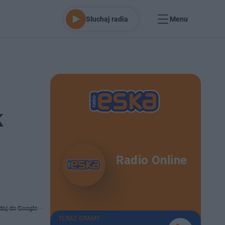
Słuchaj radia
Menu
k
Radio Online
daj do Google
TERAZ GRAMY