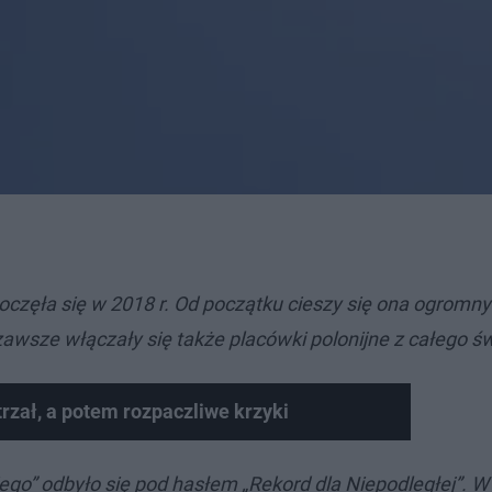
poczęła się w 2018 r. Od początku cieszy się ona ogromn
zawsze włączały się także placówki polonijne z całego ś
trzał, a potem rozpaczliwe krzyki
o” odbyło się pod hasłem „Rekord dla Niepodległej”. W 