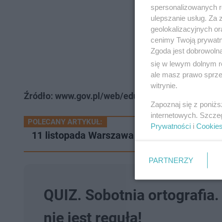
spersonalizowanych re
ulepszanie usług. Za
geolokalizacyjnych or
cenimy Twoją prywatno
Zgoda jest dobrowoln
się w lewym dolnym r
ale masz prawo sprzec
witrynie.
Źródło: www.gov.pl/web/edukacja-i-nauka/szko
Zapoznaj się z poniż
internetowych. Szcze
POLECANY ARTYKUŁ:
Prywatności
i
Cookie
11 listopada Warszawa - obchody. 27 gro
PARTNERZY
QUIZ. Sobotnia ortografia
nie jest regułą!