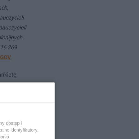
ach,
auczycieli
auczycieli
lonijnych.
 16 269
e GOV
.
ankietę,
y dostęp i
lne identyfikatory,
iania