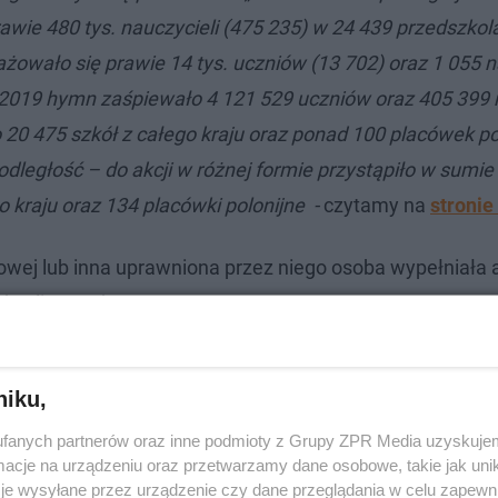
rawie 480 tys. nauczycieli (475 235) w 24 439 przedszkol
owało się prawie 14 tys. uczniów (13 702) oraz 1 055 n
2019 hymn zaśpiewało 4 121 529 uczniów oraz 405 399 n
ło 20 475 szkół z całego kraju oraz ponad 100 placówek po
odległość – do akcji w różnej formie przystąpiło w sumie
 kraju oraz 134 placówki polonijne -
czytamy na
stroni
towej lub inna uprawniona przez niego osoba wypełniała 
h 9 listopada.
niku,
fanych partnerów oraz inne podmioty z Grupy ZPR Media uzyskujem
cje na urządzeniu oraz przetwarzamy dane osobowe, takie jak unika
je wysyłane przez urządzenie czy dane przeglądania w celu zapewn