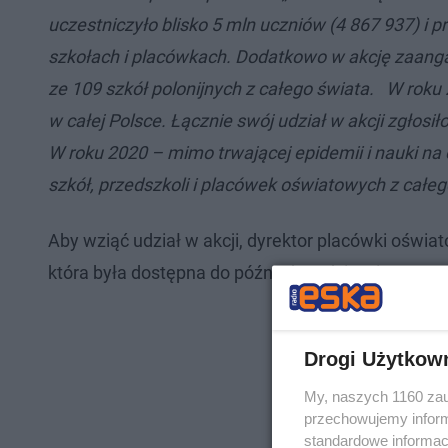
uczestniczyło blisko 5 mln uczniów (4 867 937) i p
szkołach i placówkach. Dodatkowo w akcję zaangaż
ze 109 szkół polonijnych z całego świata.
W roku 
w całej Polsce. Łącznie swój udział w akcji zgłosi
W roku 2020 – mimo trwającej epidemii i nauki na 
szkół, przedszkoli i placówek oświatowych z całego
Aby wziąć udział w akcji, dyrektor placówki oświa
która była dostępna do późnych godzin wieczornyc
Drogi Użytkow
My, naszych 1160 zau
przechowujemy informa
standardowe informac