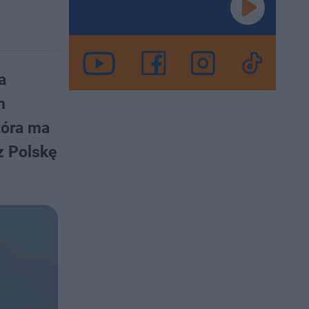
a
m
tóra ma
z Polskę