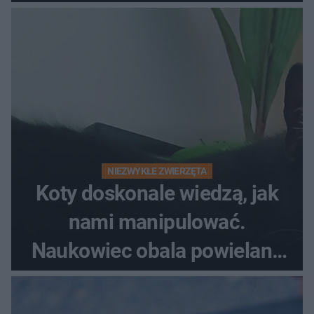
NIEZWYKŁE ZWIERZĘTA
Koty doskonale wiedzą, jak
nami manipulować.
Naukowiec obala powielane
od lat mity na ich temat