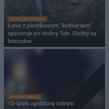
ZWIERZĘ W POTRZASKU
Łania z plastikowym "kołnierzem"
spaceruje po stolicy Tatr. Służby są
bezradne
NOWE INFORMACJE
15-latek ugodzony ostrym