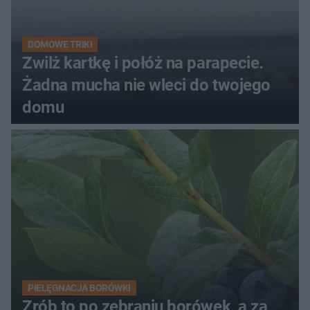
DOMOWE TRIKI
Zwilż kartkę i połóż na parapecie.
Żadna mucha nie wleci do twojego
domu
PIELĘGNACJA BORÓWKI
Zrób to po zebraniu borówek, a za