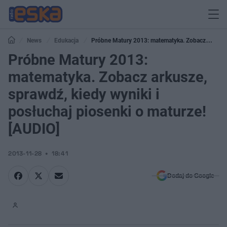
News
Edukacja
Próbne Matury 2013: matematyka. Zobacz
arkusze, sprawdź, kiedy wyniki i posłuchaj piosenki o maturze! [AUDIO]
Próbne Matury 2013:
matematyka. Zobacz arkusze,
sprawdź, kiedy wyniki i
posłuchaj piosenki o maturze!
[AUDIO]
2013-11-28
18:41
Dodaj do Google