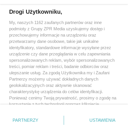
Drogi Użytkowniku,
My, naszych 1162 zaufanych partnerów oraz inne
Żaden utwór zamieszczony w serwisie nie może być powielany i
podmioty z Grupy ZPR Media uzyskujemy dostęp i
rozpowszechniany lub dalej rozpowszechniany w jakikolwiek sposób (w
tym także elektroniczny lub mechaniczny) na jakimkolwiek polu
przechowujemy informacje na urządzeniu oraz
eksploatacji w jakiejkolwiek formie, włącznie z umieszczaniem w Internecie
przetwarzamy dane osobowe, takie jak unikalne
bez pisemnej zgody właściciela praw. Jakiekolwiek użycie lub
wykorzystanie utworów w całości lub w części z naruszeniem prawa, tzn.
identyfikatory, standardowe informacje wysyłane przez
bez właściwej zgody, jest zabronione pod groźbą kary i może być ścigane
urządzenie czy dane przeglądania w celu zapewniania
prawnie.
spersonalizowanych reklam, wybór spersonalizowanych
treści, pomiar reklam i treści, badanie odbiorców oraz
ulepszanie usług. Za zgodą Użytkownika my i Zaufani
Partnerzy możemy używać dokładnych danych
geolokalizacyjnych oraz aktywnie skanować
charakterystykę urządzenia do celów identyfikacji.
Ponieważ cenimy Twoją prywatność, prosimy o zgodę na
O nas
korzystanie z tych technologii poprzez kliknięcie
Informacje prawne
„Akceptuję”. Zgoda jest dobrowolna i zawsze możesz ją
zmienić/wycofać klikając przycisk ustawień prywatności
Nasze serwisy
PARTNERZY
USTAWIENIA
znajdujący się w lewym dolnym rogu strony
. Niektóre