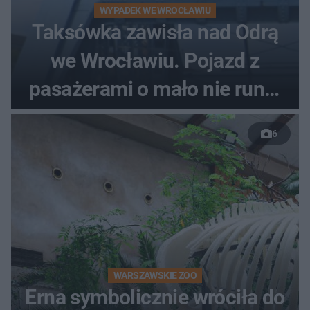
WYPADEK WE WROCŁAWIU
Taksówka zawisła nad Odrą
we Wrocławiu. Pojazd z
pasażerami o mało nie runął
do rzeki
6
WARSZAWSKIE ZOO
Erna symbolicznie wróciła do