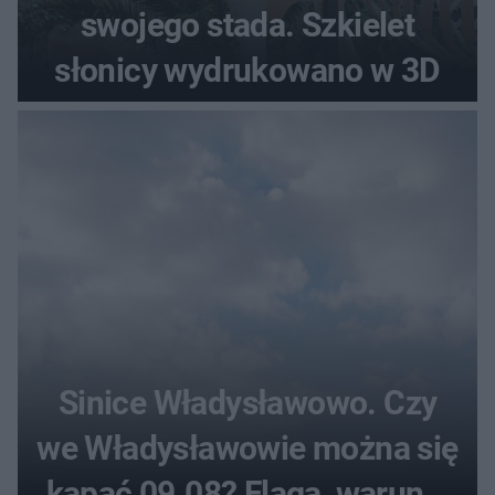
swojego stada. Szkielet
słonicy wydrukowano w 3D
Sinice Władysławowo. Czy
we Władysławowie można się
kąpać 09.08? Flaga, warunki