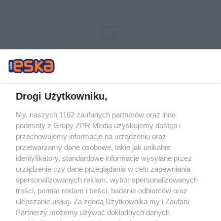
Drogi Użytkowniku,
My, naszych 1162 zaufanych partnerów oraz inne
Żaden utwór zamieszczony w serwisie nie może być powielany i
podmioty z Grupy ZPR Media uzyskujemy dostęp i
rozpowszechniany lub dalej rozpowszechniany w jakikolwiek sposób (w
tym także elektroniczny lub mechaniczny) na jakimkolwiek polu
przechowujemy informacje na urządzeniu oraz
eksploatacji w jakiejkolwiek formie, włącznie z umieszczaniem w Internecie
przetwarzamy dane osobowe, takie jak unikalne
bez pisemnej zgody właściciela praw. Jakiekolwiek użycie lub
wykorzystanie utworów w całości lub w części z naruszeniem prawa, tzn.
identyfikatory, standardowe informacje wysyłane przez
bez właściwej zgody, jest zabronione pod groźbą kary i może być ścigane
urządzenie czy dane przeglądania w celu zapewniania
prawnie.
spersonalizowanych reklam, wybór spersonalizowanych
treści, pomiar reklam i treści, badanie odbiorców oraz
ulepszanie usług. Za zgodą Użytkownika my i Zaufani
Partnerzy możemy używać dokładnych danych