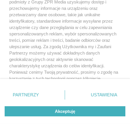
podmioty z Grupy ZPR Media uzyskujemy dostęp i
przechowujemy informacje na urządzeniu oraz
przetwarzamy dane osobowe, takie jak unikalne
identyfikatory, standardowe informacje wysyłane przez
urządzenie czy dane przeglądania w celu zapewniania
spersonalizowanych reklam, wybór spersonalizowanych
treści, pomiar reklam i treści, badanie odbiorców oraz
ulepszanie usług. Za zgodą Użytkownika my i Zaufani
Partnerzy możemy używać dokładnych danych
Żaden utwór zamieszczony w serwisie nie może być powielany i
geolokalizacyjnych oraz aktywnie skanować
rozpowszechniany lub dalej rozpowszechniany w jakikolwiek sposób (w
charakterystykę urządzenia do celów identyfikacji.
tym także elektroniczny lub mechaniczny) na jakimkolwiek polu
Ponieważ cenimy Twoją prywatność, prosimy o zgodę na
eksploatacji w jakiejkolwiek formie, włącznie z umieszczaniem w Internecie
bez pisemnej zgody właściciela praw. Jakiekolwiek użycie lub
korzystanie z tych technologii poprzez kliknięcie
wykorzystanie utworów w całości lub w części z naruszeniem prawa, tzn.
„Akceptuję”. Zgoda jest dobrowolna i zawsze możesz ją
bez właściwej zgody, jest zabronione pod groźbą kary i może być ścigane
prawnie.
zmienić/wycofać klikając przycisk ustawień prywatności
PARTNERZY
USTAWIENIA
znajdujący się w lewym dolnym rogu strony
. Niektóre
rodzaje przetwarzania danych nie wymagają zgody
Akceptuję
użytkownika, ale masz prawo sprzeciwić się takiemu
przetwarzaniu. Preferencje będą miały zastosowanie tylko
na tej witrynie.