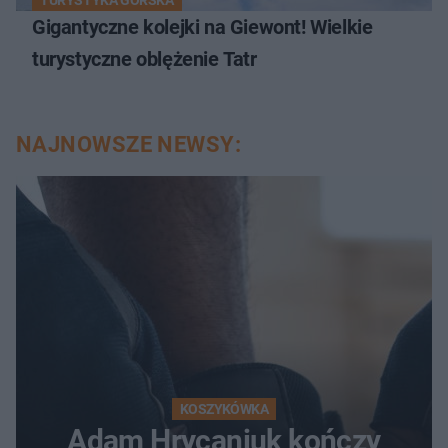
TURYSTYKA GÓRSKA
Gigantyczne kolejki na Giewont! Wielkie
turystyczne oblężenie Tatr
NAJNOWSZE NEWSY:
KOSZYKÓWKA
Adam Hrycaniuk kończy