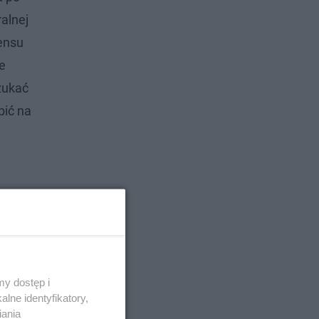
alnej
ensu
e
zukać
bić na
y dostęp i
lne identyfikatory,
iania