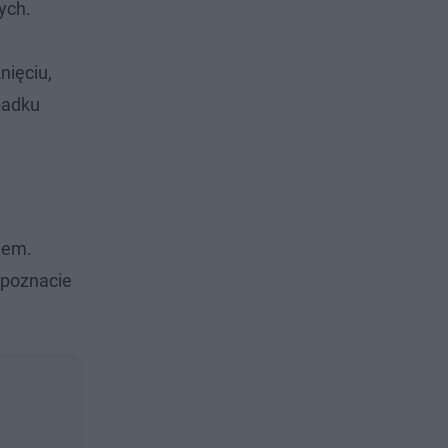
ych.
nięciu,
padku
wem.
 poznacie