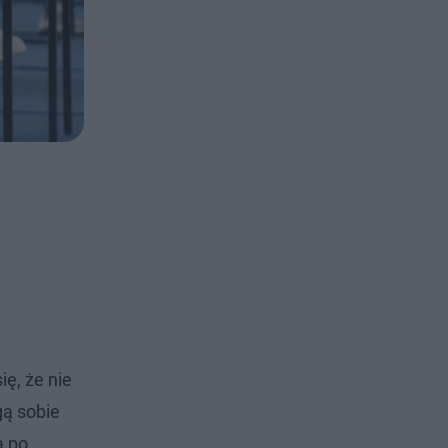
ię, że nie
gą sobie
a po