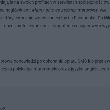
pniają je na swoich profilach w serwisach społecznościow
ane nagłówkiem:
Mamy gotowe zadania maturalne. Nie
us, który corocznie wraca chociażby na Facebooka. Po klik
tóra może zainfekować nasz komputer a w najgorszym wy
, gotowe odpowiedzi po dokonaniu opłaty SMS lub przele
 języka polskiego, matematyki oraz z języka angielskiego
ny?