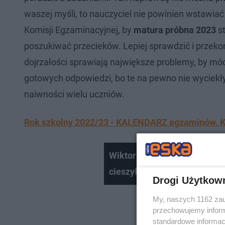
waszej myśli, to nauczyciel nie powinien wstawiać 
Komisji Egzaminacyjnej, by
matura próbna 2023
st
poszukiwać przecieków. Lepiej sprawdzić i przekon
dojrzałości sprawiają największe problemy, by mó
gotowych odpowiedzi, bo te na pewno nie wyciekły.
naiwności wielu uczniów.
Rok szkolny 2022/23 - KALENDARZ egzaminów. Ki
Wiktoria wygrała 35 000 PL
cieszyła!
Drogi Użytkow
My, naszych 1162 zau
przechowujemy informa
standardowe informac