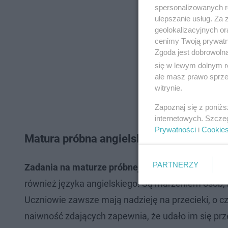
spersonalizowanych re
ulepszanie usług. Za
geolokalizacyjnych or
cenimy Twoją prywatno
Zgoda jest dobrowoln
się w lewym dolnym r
ale masz prawo sprzec
witrynie.
Zapoznaj się z poniż
internetowych. Szcze
Prywatności
i
Cookie
Matura próbna angielski 2023 - przeciek
PARTNERZY
Zadania na maturze próbnej 2023
z matematyki i 
również języka angielskiego. Są marzeniem osób, k
Uczniowie zawsze mają nadzieję na przecieki, o c
naiwność zdających zapewnia, że udało im się prze