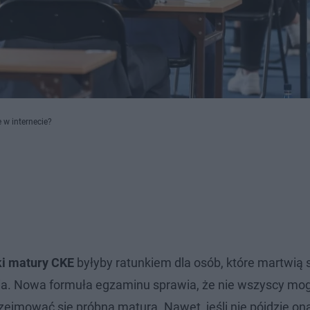
w internecie?
ki matury CKE
byłyby ratunkiem dla osób, które martwią s
ia. Nowa formuła egzaminu sprawia, że nie wszyscy mo
ejmować się próbną maturą. Nawet, jeśli nie pójdzie on