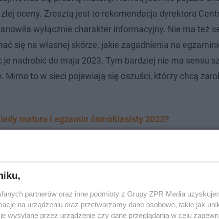
złej oceny. Zresztą jest to rekomendacja dyrektora Centr
anowiła wyłącznie charakter informacyjny. Nie ma też s
ać się na własnej skórze, jakie zagadnienia na egzamini
c je nadrobić do maja 2023. Tym bardziej nie ma sensu s
 Mimo to w sieci pojawiają się oszuści, którzy chcą zaro
edy matura i egzamin ósmoklasisty 2023?
N w Pomarańczowa czy Niebieska! Tak się
niku,
fanych partnerów oraz inne podmioty z Grupy ZPR Media uzyskujem
cje na urządzeniu oraz przetwarzamy dane osobowe, takie jak unika
je wysyłane przez urządzenie czy dane przeglądania w celu zapewn