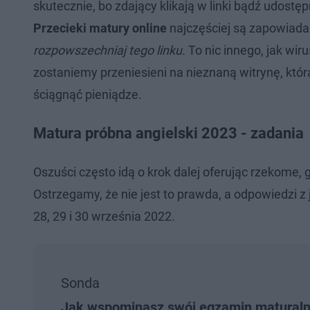
skutecznie, bo zdający klikają w linki bądź udostę
Przecieki matury online
najczęściej są zapowiad
rozpowszechniaj tego linku.
To nic innego, jak wir
zostaniemy przeniesieni na nieznaną witrynę, k
ściągnąć pieniądze.
Matura próbna angielski 2023 - zadania
Oszuści często idą o krok dalej oferując rzekome
Ostrzegamy, że nie jest to prawda, a odpowiedzi z
28, 29 i 30 września 2022.
Sonda
Jak wspominasz swój egzamin matural