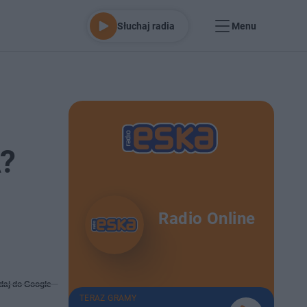
Słuchaj radia
Menu
A?
Radio Online
daj do Google
TERAZ GRAMY