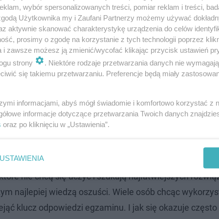
klam, wybór spersonalizowanych treści, pomiar reklam i treści, bad
 zgodą Użytkownika my i Zaufani Partnerzy możemy używać dokład
az aktywnie skanować charakterystykę urządzenia do celów identyfi
ść, prosimy o zgodę na korzystanie z tych technologii poprzez klikn
a i zawsze możesz ją zmienić/wycofać klikając przycisk ustawień pr
ogu strony
. Niektóre rodzaje przetwarzania danych nie wymagaj
iwić się takiemu przetwarzaniu. Preferencje będą miały zastosowanie
szymi informacjami, abyś mógł świadomie i komfortowo korzystać z
gółowe informacje dotyczące przetwarzania Twoich danych znajdzi
s
oraz po kliknięciu w „Ustawienia”.
i
USTAWIENIA
polskiego wzbudzają dużą ciekawość wśród uczniów. Tyc
tóre nie chcą się uczyć i szukają najłatwiejszych rozwią
zym najlepiej wiedzą oszuści. Wiele osób chcąc wykorzys
jąć klucz odpowiedzi egzaminu. I jak się okazuje często 