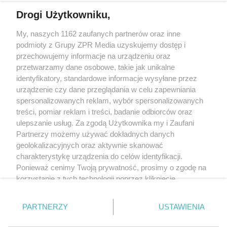
Drogi Użytkowniku,
My, naszych 1162 zaufanych partnerów oraz inne
Żaden utwór zamieszczony w serwisie nie może być powielany i
podmioty z Grupy ZPR Media uzyskujemy dostęp i
rozpowszechniany lub dalej rozpowszechniany w jakikolwiek sposób (w
tym także elektroniczny lub mechaniczny) na jakimkolwiek polu
przechowujemy informacje na urządzeniu oraz
eksploatacji w jakiejkolwiek formie, włącznie z umieszczaniem w Internecie
przetwarzamy dane osobowe, takie jak unikalne
bez pisemnej zgody właściciela praw. Jakiekolwiek użycie lub
wykorzystanie utworów w całości lub w części z naruszeniem prawa, tzn.
identyfikatory, standardowe informacje wysyłane przez
bez właściwej zgody, jest zabronione pod groźbą kary i może być ścigane
urządzenie czy dane przeglądania w celu zapewniania
prawnie.
spersonalizowanych reklam, wybór spersonalizowanych
treści, pomiar reklam i treści, badanie odbiorców oraz
ulepszanie usług. Za zgodą Użytkownika my i Zaufani
Partnerzy możemy używać dokładnych danych
geolokalizacyjnych oraz aktywnie skanować
charakterystykę urządzenia do celów identyfikacji.
Ponieważ cenimy Twoją prywatność, prosimy o zgodę na
O nas
korzystanie z tych technologii poprzez kliknięcie
Informacje prawne
„Akceptuję”. Zgoda jest dobrowolna i zawsze możesz ją
zmienić/wycofać klikając przycisk ustawień prywatności
Nasze serwisy
PARTNERZY
USTAWIENIA
znajdujący się w lewym dolnym rogu strony
. Niektóre
rodzaje przetwarzania danych nie wymagają zgody
© 2026 Grupa ZPR Media