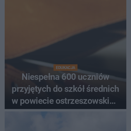
zarzut zabójstwa
EDUKACJA
Niespełna 600 uczniów
przyjętych do szkół średnich
w powiecie ostrzeszowskim.
Które kierunki wybierali
najczęściej?