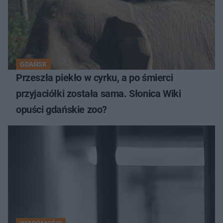
GDAŃSK
Przeszła piekło w cyrku, a po śmierci
przyjaciółki została sama. Słonica Wiki
opuści gdańskie zoo?