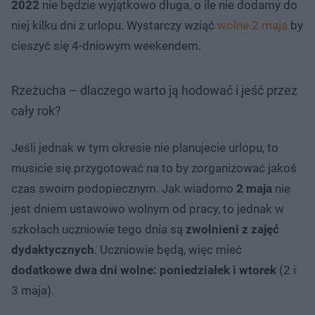
2022
nie będzie wyjątkowo długa, o ile nie dodamy do
niej kilku dni z urlopu. Wystarczy wziąć
wolne 2 maja
by
cieszyć się 4-dniowym weekendem.
Rzeżucha – dlaczego warto ją hodować i jeść przez
cały rok?
Jeśli jednak w tym okresie nie planujecie urlopu, to
musicie się przygotować na to by zorganizować jakoś
czas swoim podopiecznym. Jak wiadomo
2 maja
nie
jest dniem ustawowo wolnym od pracy, to jednak w
szkołach uczniowie tego dnia są
zwolnieni z zajęć
dydaktycznych
. Uczniowie będą, więc mieć
dodatkowe dwa dni wolne: poniedziałek i wtorek
(2 i
3 maja).