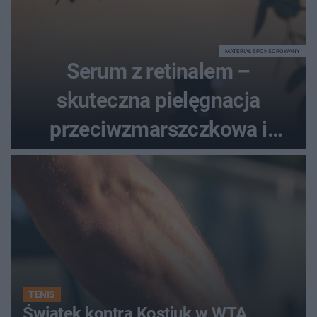
MATERIAŁ SPONSOROWANY
Serum z retinalem –
skuteczna pielęgnacja
przeciwzmarszczkowa i
regenerująca
TENIS
Świątek kontra Kostiuk w WTA