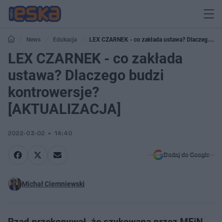
News
Edukacja
LEX CZARNEK - co zakłada ustawa? Dlaczego
budzi kontrowersje? [AKTUALIZACJA]
LEX CZARNEK - co zakłada
ustawa? Dlaczego budzi
kontrowersje?
[AKTUALIZACJA]
2022-03-02
14:40
Dodaj do Google
Michał Ciemniewski
Rząd przekonywał, że szykowana przez MEiN