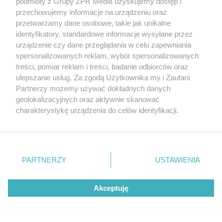
Ruszyło śledztwo
podmioty z Grupy ZPR Media uzyskujemy dostęp i
przechowujemy informacje na urządzeniu oraz
przetwarzamy dane osobowe, takie jak unikalne
NAJNOWSZE NEWSY:
identyfikatory, standardowe informacje wysyłane przez
urządzenie czy dane przeglądania w celu zapewniania
spersonalizowanych reklam, wybór spersonalizowanych
treści, pomiar reklam i treści, badanie odbiorców oraz
ulepszanie usług. Za zgodą Użytkownika my i Zaufani
Partnerzy możemy używać dokładnych danych
geolokalizacyjnych oraz aktywnie skanować
charakterystykę urządzenia do celów identyfikacji.
Ponieważ cenimy Twoją prywatność, prosimy o zgodę na
korzystanie z tych technologii poprzez kliknięcie
„Akceptuję”. Zgoda jest dobrowolna i zawsze możesz ją
zmienić/wycofać klikając przycisk ustawień prywatności
PŁYWANIE
PARTNERZY
USTAWIENIA
znajdujący się w lewym dolnym rogu strony
. Niektóre
Mistrzostwa Europy w
rodzaje przetwarzania danych nie wymagają zgody
Akceptuję
użytkownika, ale masz prawo sprzeciwić się takiemu
Paryżu. Polskie sztafety i
przetwarzaniu. Preferencje będą miały zastosowanie tylko
pływacy w pierwszym dniu
na tej witrynie.