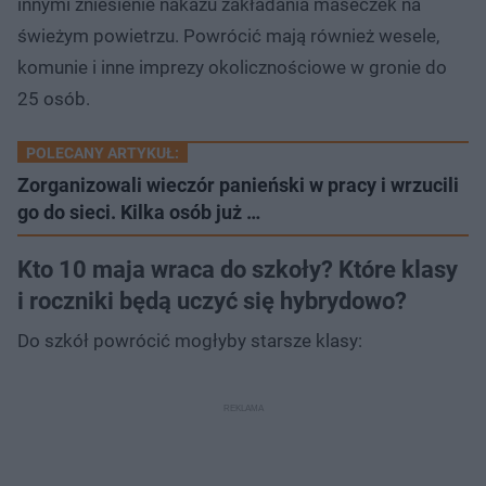
innymi zniesienie nakazu zakładania maseczek na
świeżym powietrzu. Powrócić mają również wesele,
komunie i inne imprezy okolicznościowe w gronie do
25 osób.
POLECANY ARTYKUŁ:
Zorganizowali wieczór panieński w pracy i wrzucili
go do sieci. Kilka osób już …
Kto 10 maja wraca do szkoły? Które klasy
i roczniki będą uczyć się hybrydowo?
Do szkół powrócić mogłyby starsze klasy: