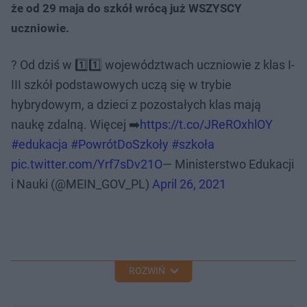
że od 29 maja do szkół wrócą już WSZYSCY
uczniowie.
? Od dziś w 1️⃣1️⃣ województwach uczniowie z klas I-
III szkół podstawowych uczą się w trybie
hybrydowym, a dzieci z pozostałych klas mają
naukę zdalną. Więcej ➡️
https://t.co/JReROxhlOY
#edukacja
#PowrótDoSzkoły
#szkoła
pic.twitter.com/Yrf7sDv21O
— Ministerstwo Edukacji
i Nauki (@MEIN_GOV_PL)
April 26, 2021
ROZWIŃ