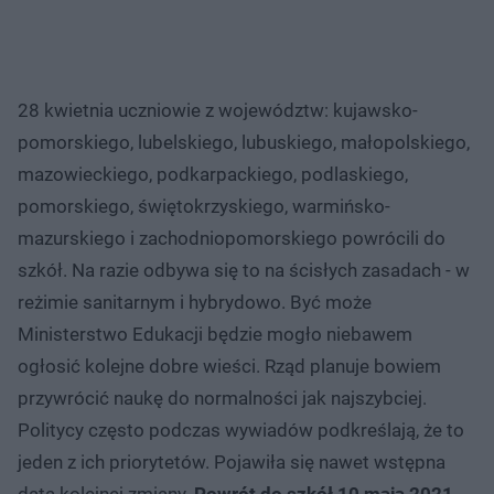
28 kwietnia uczniowie z województw: kujawsko-
pomorskiego, lubelskiego, lubuskiego, małopolskiego,
mazowieckiego, podkarpackiego, podlaskiego,
pomorskiego, świętokrzyskiego, warmińsko-
mazurskiego i zachodniopomorskiego powrócili do
szkół. Na razie odbywa się to na ścisłych zasadach - w
reżimie sanitarnym i hybrydowo. Być może
Ministerstwo Edukacji będzie mogło niebawem
ogłosić kolejne dobre wieści. Rząd planuje bowiem
przywrócić naukę do normalności jak najszybciej.
Politycy często podczas wywiadów podkreślają, że to
jeden z ich priorytetów. Pojawiła się nawet wstępna
data kolejnej zmiany.
Powrót do szkół 10 maja 2021
,