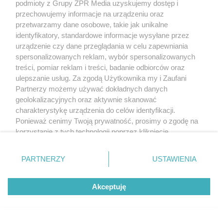
podmioty z Grupy ZPR Media uzyskujemy dostęp i
Żaden utwór zamieszczony w serwisie nie może być powielany i
przechowujemy informacje na urządzeniu oraz
rozpowszechniany lub dalej rozpowszechniany w jakikolwiek sposób (w
przetwarzamy dane osobowe, takie jak unikalne
tym także elektroniczny lub mechaniczny) na jakimkolwiek polu
identyfikatory, standardowe informacje wysyłane przez
eksploatacji w jakiejkolwiek formie, włącznie z umieszczaniem w Internecie
bez pisemnej zgody właściciela praw. Jakiekolwiek użycie lub
urządzenie czy dane przeglądania w celu zapewniania
wykorzystanie utworów w całości lub w części z naruszeniem prawa, tzn.
spersonalizowanych reklam, wybór spersonalizowanych
bez właściwej zgody, jest zabronione pod groźbą kary i może być ścigane
treści, pomiar reklam i treści, badanie odbiorców oraz
prawnie.
ulepszanie usług. Za zgodą Użytkownika my i Zaufani
Partnerzy możemy używać dokładnych danych
geolokalizacyjnych oraz aktywnie skanować
charakterystykę urządzenia do celów identyfikacji.
Ponieważ cenimy Twoją prywatność, prosimy o zgodę na
korzystanie z tych technologii poprzez kliknięcie
O nas
„Akceptuję”. Zgoda jest dobrowolna i zawsze możesz ją
zmienić/wycofać klikając przycisk ustawień prywatności
Informacje prawne
PARTNERZY
USTAWIENIA
znajdujący się w lewym dolnym rogu strony
. Niektóre
Nasze serwisy
rodzaje przetwarzania danych nie wymagają zgody
Akceptuję
użytkownika, ale masz prawo sprzeciwić się takiemu
© 2026 Grupa ZPR Media
przetwarzaniu. Preferencje będą miały zastosowanie tylko
na tej witrynie.