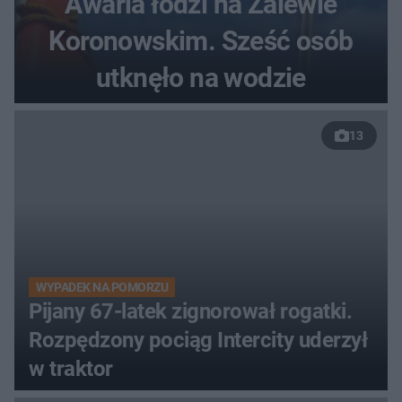
Awaria łodzi na Zalewie
Koronowskim. Sześć osób
utknęło na wodzie
13
WYPADEK NA POMORZU
Pijany 67-latek zignorował rogatki.
Rozpędzony pociąg Intercity uderzył
w traktor