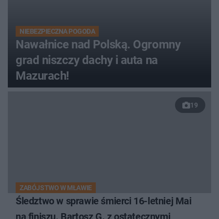
NIEBEZPIECZNA POGODA
Nawałnice nad Polską. Ogromny
grad niszczy dachy i auta na
Mazurach!
19
ZABÓJSTWO W MŁAWIE
Śledztwo w sprawie śmierci 16-letniej Mai
na finiszu. Bartosz G. z ostatecznymi