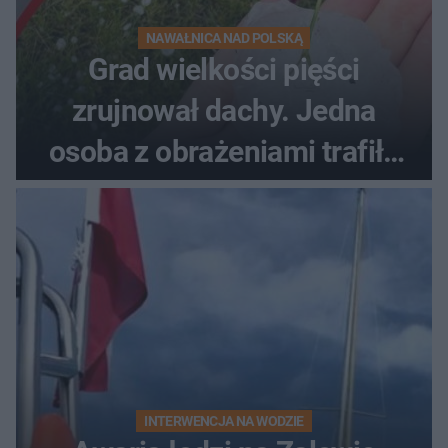
NAWAŁNICA NAD POLSKĄ
Grad wielkości pięści
zrujnował dachy. Jedna
osoba z obrażeniami trafiła
do szpitala
INTERWENCJA NA WODZIE