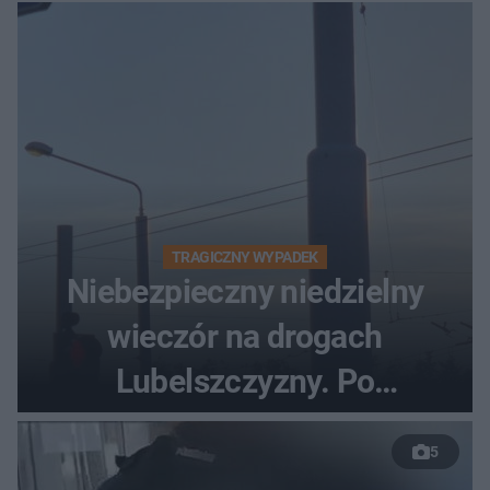
turyści!
TRAGICZNY WYPADEK
Niebezpieczny niedzielny
wieczór na drogach
Lubelszczyzny. Po
nieudanym manewrze
5
wyprzedzania zginął