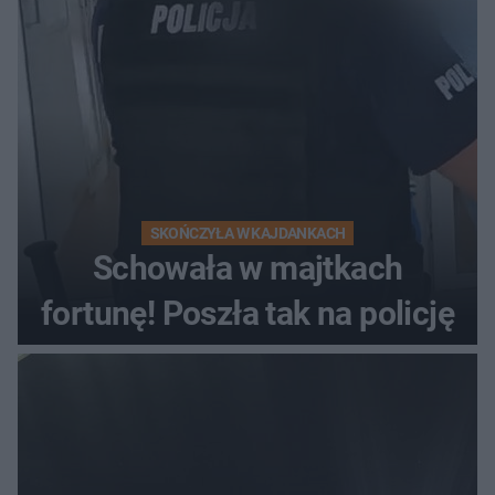
kierowca auta
SKOŃCZYŁA W KAJDANKACH
Schowała w majtkach
fortunę! Poszła tak na policję