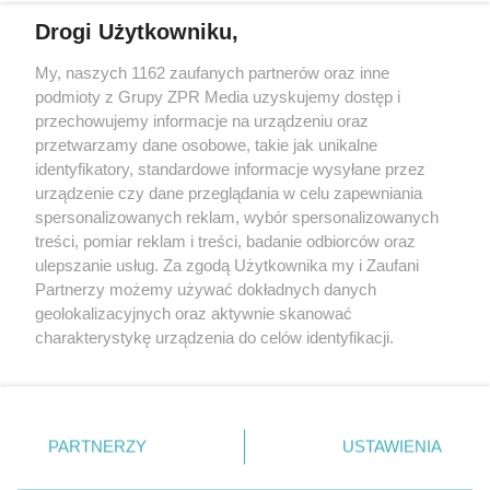
Drogi Użytkowniku,
My, naszych 1162 zaufanych partnerów oraz inne
Żaden utwór zamieszczony w serwisie nie może być powielany i
podmioty z Grupy ZPR Media uzyskujemy dostęp i
rozpowszechniany lub dalej rozpowszechniany w jakikolwiek sposób (w
przechowujemy informacje na urządzeniu oraz
tym także elektroniczny lub mechaniczny) na jakimkolwiek polu
eksploatacji w jakiejkolwiek formie, włącznie z umieszczaniem w
przetwarzamy dane osobowe, takie jak unikalne
Internecie bez pisemnej zgody właściciela praw. Jakiekolwiek użycie lub
identyfikatory, standardowe informacje wysyłane przez
wykorzystanie utworów w całości lub w części z naruszeniem prawa,
tzn. bez właściwej zgody, jest zabronione pod groźbą kary i może być
urządzenie czy dane przeglądania w celu zapewniania
ścigane prawnie.
spersonalizowanych reklam, wybór spersonalizowanych
treści, pomiar reklam i treści, badanie odbiorców oraz
ulepszanie usług. Za zgodą Użytkownika my i Zaufani
Partnerzy możemy używać dokładnych danych
geolokalizacyjnych oraz aktywnie skanować
charakterystykę urządzenia do celów identyfikacji.
Ponieważ cenimy Twoją prywatność, prosimy o zgodę na
O nas
korzystanie z tych technologii poprzez kliknięcie
Informacje prawne
„Akceptuję”. Zgoda jest dobrowolna i zawsze możesz ją
zmienić/wycofać klikając przycisk ustawień prywatności
PARTNERZY
USTAWIENIA
Nasze serwisy
znajdujący się w lewym dolnym rogu strony
. Niektóre
rodzaje przetwarzania danych nie wymagają zgody
© 2026 Grupa ZPR Media