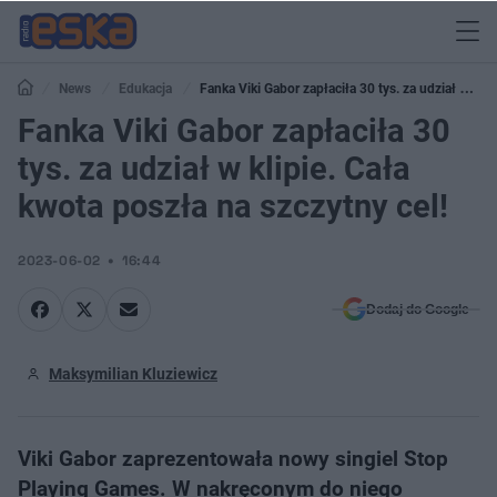
News
Edukacja
Fanka Viki Gabor zapłaciła 30 tys. za udział w
klipie. Cała kwota poszła na szczytny cel!
Fanka Viki Gabor zapłaciła 30
tys. za udział w klipie. Cała
kwota poszła na szczytny cel!
2023-06-02
16:44
Dodaj do Google
Maksymilian Kluziewicz
Viki Gabor zaprezentowała nowy singiel Stop
Playing Games. W nakręconym do niego