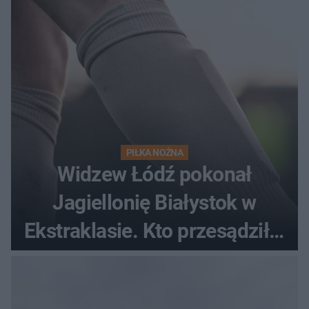
PIŁKA NOŻNA
Widzew Łódź pokonał
Jagiellonię Białystok w
Ekstraklasie. Kto przesądził o
losach meczu?