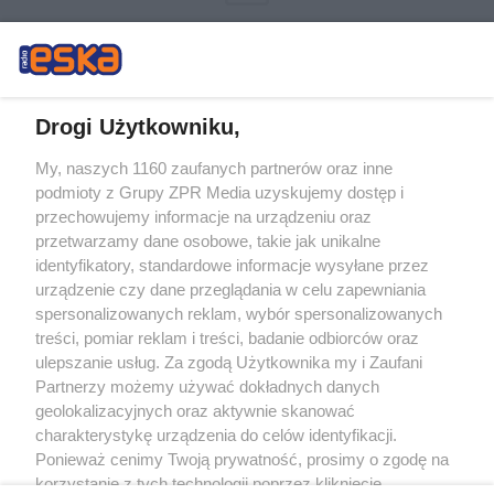
Drogi Użytkowniku,
My, naszych 1160 zaufanych partnerów oraz inne
Żaden utwór zamieszczony w serwisie nie może być powielany i
podmioty z Grupy ZPR Media uzyskujemy dostęp i
rozpowszechniany lub dalej rozpowszechniany w jakikolwiek sposób (w
tym także elektroniczny lub mechaniczny) na jakimkolwiek polu
przechowujemy informacje na urządzeniu oraz
eksploatacji w jakiejkolwiek formie, włącznie z umieszczaniem w Internecie
przetwarzamy dane osobowe, takie jak unikalne
bez pisemnej zgody właściciela praw. Jakiekolwiek użycie lub
wykorzystanie utworów w całości lub w części z naruszeniem prawa, tzn.
identyfikatory, standardowe informacje wysyłane przez
bez właściwej zgody, jest zabronione pod groźbą kary i może być ścigane
urządzenie czy dane przeglądania w celu zapewniania
prawnie.
spersonalizowanych reklam, wybór spersonalizowanych
treści, pomiar reklam i treści, badanie odbiorców oraz
ulepszanie usług. Za zgodą Użytkownika my i Zaufani
Partnerzy możemy używać dokładnych danych
geolokalizacyjnych oraz aktywnie skanować
charakterystykę urządzenia do celów identyfikacji.
O nas
Ponieważ cenimy Twoją prywatność, prosimy o zgodę na
korzystanie z tych technologii poprzez kliknięcie