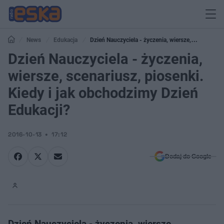
News
Edukacja
Dzień Nauczyciela - życzenia, wiersze,
scenariusz, piosenki. Kiedy i jak obchodzimy Dzień Edukacji?
Dzień Nauczyciela - życzenia,
wiersze, scenariusz, piosenki.
Kiedy i jak obchodzimy Dzień
Edukacji?
2016-10-13
17:12
Dodaj do Google
Dzień Nauczyciela - życzenia, wiersze,