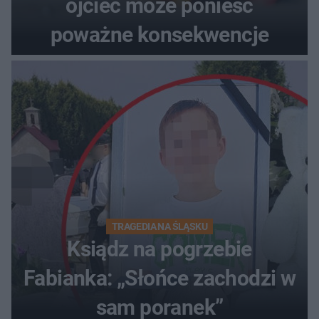
ojciec może ponieść
poważne konsekwencje
TRAGEDIA NA ŚLĄSKU
Ksiądz na pogrzebie
Fabianka: „Słońce zachodzi w
sam poranek”