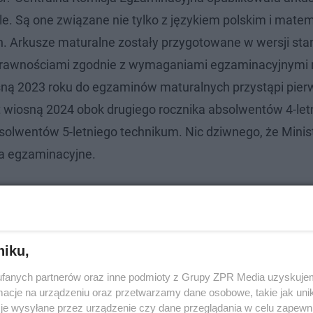
 Są one związane nie tylko z językiem polskim i matem
. Arkusze maturalne zostały przygotowane w wersji st
sprawnościami zgodnie z wymaganiami egzaminacyjnymi 
iosną 2023 roku do egzaminów maturalnych przystąpi pie
t wiosną 2024 obok drugiego rocznika absolwentów 4-let
solwentów 5-letniego technikum. Nic dziwnego, że Mini
ia egzaminacyjne.
egzamin dojrzałości? [DATA]
Kayah, Dawid Kwiatkowski] | ESKA XD -
niku,
fanych partnerów oraz inne podmioty z Grupy ZPR Media uzyskujem
cje na urządzeniu oraz przetwarzamy dane osobowe, takie jak unika
je wysyłane przez urządzenie czy dane przeglądania w celu zapewn