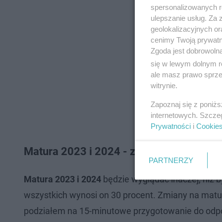
spersonalizowanych re
ulepszanie usług. Za
geolokalizacyjnych or
cenimy Twoją prywatno
Zgoda jest dobrowoln
się w lewym dolnym r
ale masz prawo sprzec
witrynie.
Zapoznaj się z poniż
internetowych. Szcze
Prywatności
i
Cookie
Matura 2023 i 2024 - zmiany ustna
PARTNERZY
Matura 2023 i 2024
będzie wyglądać inaczej, niż by
wszystkich wynosi on 30 procent. Zmiany na matu
podziałem na 15-minutowe przygotowanie do od