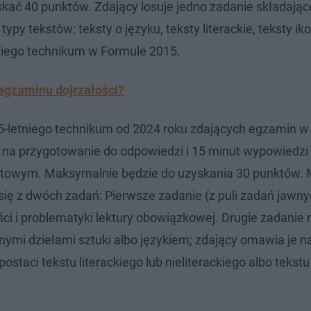
ć 40 punktów. Zdający losuje jedno zadanie składające
ypy tekstów: teksty o języku, teksty literackie, teksty ik
tniego technikum w Formule 2015.
 egzaminu dojrzałości?
 5-letniego technikum od 2024 roku zdających egzamin 
t na przygotowanie do odpowiedzi i 15 minut wypowiedzi
towym. Maksymalnie będzie do uzyskania 30 punktów.
się z dwóch zadań: Pierwsze zadanie (z puli zadań jawny
i i problematyki lektury obowiązkowej. Drugie zadanie
nnymi dziełami sztuki albo językiem; zdający omawia je n
taci tekstu literackiego lub nieliterackiego albo tekstu