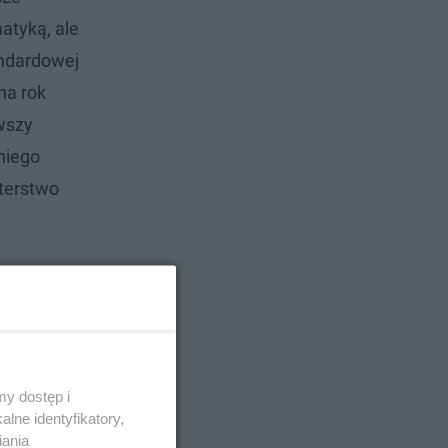
atyką, ale
andardowej
na rok
rwszy
niego
sterstwo
y dostęp i
lne identyfikatory,
iania