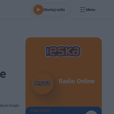
Słuchaj radia
Menu
ie
Radio Online
daj do Google
TERAZ GRAMY