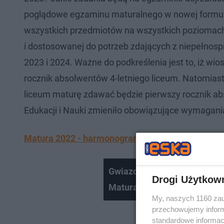
poglądowe egzaminu maturalnego w nowej formule.
wszystkich przedmiotów na wszystkich poziomach
i dostosowanej do potrzeb zdających z niepełno
2023 i 2024. Ważne do podkreślenia jest to, iż w
rocznik absolwentów 4-letniego liceum. Natomias
liceum maturę zdawać będzie pierwszy rocznik ab
Edukacji i Nauki zmieniło obowiązujące wymagan
Matura 2022 - harmonogram. Kiedy się odbędzie 
Gwiazdy bez matury [Popek, 
Drogi Użytkow
Maturalnie #21
My, naszych 1160 zau
przechowujemy informa
standardowe informac