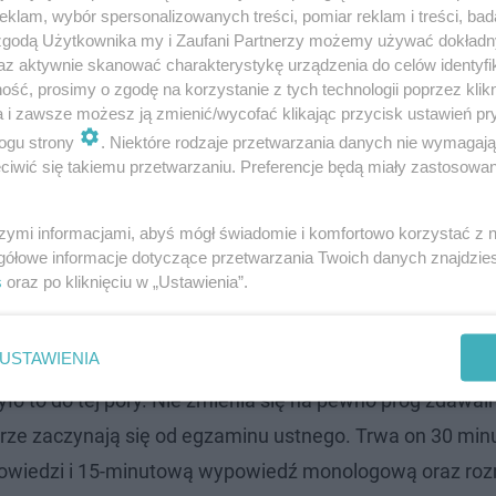
klam, wybór spersonalizowanych treści, pomiar reklam i treści, bad
 zgodą Użytkownika my i Zaufani Partnerzy możemy używać dokład
az aktywnie skanować charakterystykę urządzenia do celów identyfi
ść, prosimy o zgodę na korzystanie z tych technologii poprzez klikn
a i zawsze możesz ją zmienić/wycofać klikając przycisk ustawień pr
ogu strony
. Niektóre rodzaje przetwarzania danych nie wymagaj
iwić się takiemu przetwarzaniu. Preferencje będą miały zastosowanie
szymi informacjami, abyś mógł świadomie i komfortowo korzystać z
gółowe informacje dotyczące przetwarzania Twoich danych znajdzi
s
oraz po kliknięciu w „Ustawienia”.
USTAWIENIA
ło to do tej pory. Nie zmienia się na pewno próg zdawaln
rze zaczynają się od egzaminu ustnego. Trwa on 30 minu
powiedzi i 15-minutową wypowiedź monologową oraz ro