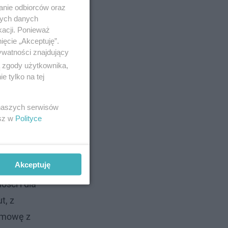
anie odbiorców oraz
nych danych
kacji. Ponieważ
ięcie „Akceptuję”.
ywatności znajdujący
ą zgody użytkownika,
 tylko na tej
 naszych serwisów
esz w
Polityce
Akceptuję
ości i dla
t, z
zmowę z