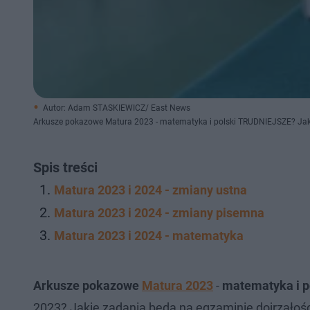
Autor: Adam STASKIEWICZ/ East News
Arkusze pokazowe Matura 2023 - matematyka i polski TRUDNIEJSZE? Jak
Spis treści
Matura 2023 i 2024 - zmiany ustna
Matura 2023 i 2024 - zmiany pisemna
Matura 2023 i 2024 - matematyka
Arkusze pokazowe
Matura 2023
-
matematyka i p
2023? Jakie zadania będą na egzaminie dojrzałoś