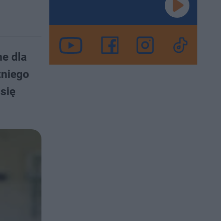
e dla
tniego
się