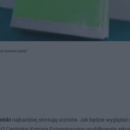
ie zadania będą?
olski
najbardziej stresują uczniów. Jak będzie wyglądać
ci? Centralna Komisja Egzaminacyjna opublikowała arku