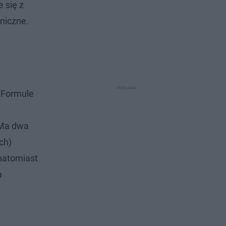
 się z
oniczne.
w Formule
 Ma dwa
ch)
 natomiast
a