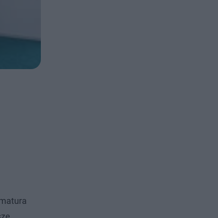
 matura
sze