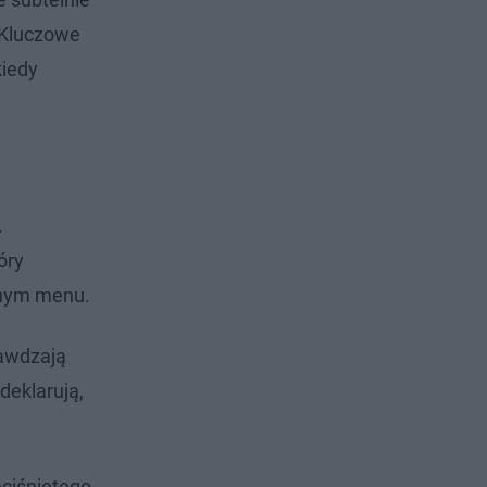
. Kluczowe
kiedy
.
óry
jnym menu.
rawdzają
deklarują,
eciśniętego