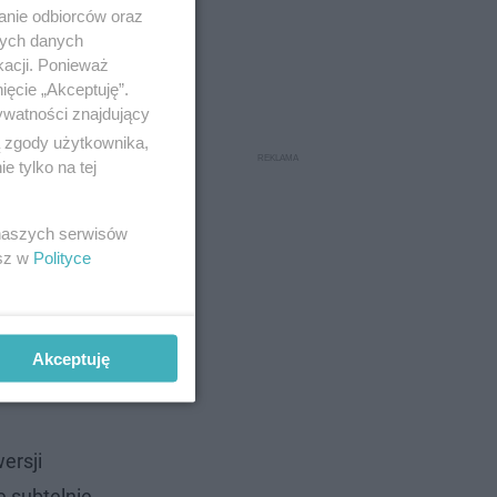
anie odbiorców oraz
nych danych
kacji. Ponieważ
ięcie „Akceptuję”.
ywatności znajdujący
ą zgody użytkownika,
 tylko na tej
 naszych serwisów
esz w
Polityce
Akceptuję
ersji
e subtelnie