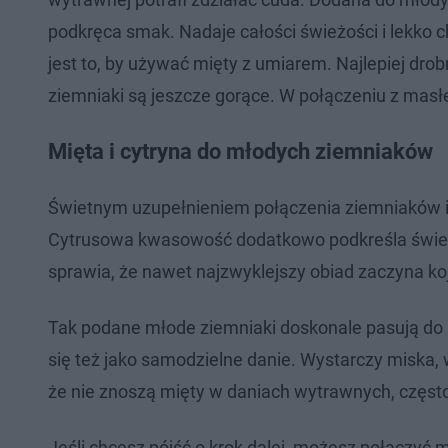
podkręca smak. Nadaje całości świeżości i lekko c
jest to, by używać mięty z umiarem. Najlepiej drob
ziemniaki są jeszcze gorące. W połączeniu z masłem
Mięta i cytryna do młodych ziemniaków
Świetnym uzupełnieniem połączenia ziemniaków i mi
Cytrusowa kwasowość dodatkowo podkreśla świeżość
sprawia, że nawet najzwyklejszy obiad zaczyna k
Tak podane młode ziemniaki doskonale pasują do r
się też jako samodzielne danie. Wystarczy miska, w
że nie znoszą mięty w daniach wytrawnych, często
Jeśli chcesz pójść o krok dalej, możesz połączyć 