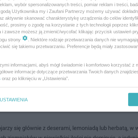
klam, wybór spersonalizowanych treści, pomiar reklam i treści, bad
 zgodą Użytkownika my i Zaufani Partnerzy możemy używać dokład
az aktywnie skanować charakterystykę urządzenia do celów identyfi
ść, prosimy o zgodę na korzystanie z tych technologii poprzez klikn
a i zawsze możesz ją zmienić/wycofać klikając przycisk ustawień pr
ogu strony
. Niektóre rodzaje przetwarzania danych nie wymagaj
iwić się takiemu przetwarzaniu. Preferencje będą miały zastosowanie
szymi informacjami, abyś mógł świadomie i komfortowo korzystać z
gółowe informacje dotyczące przetwarzania Twoich danych znajdzi
s
oraz po kliknięciu w „Ustawienia”.
robią furorę podczas letnich spotkań
USTAWIENIA
arzy się głównie z deserami, lemoniadą lub herbatą, w w
h ziemniaków w niewielkiej ilości nie dominuje, a jedyni