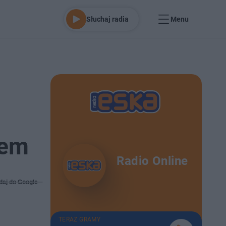
Słuchaj radia
Menu
zem
Radio Online
daj do Google
TERAZ GRAMY