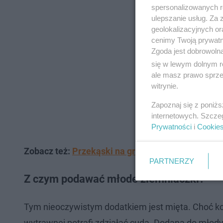
spersonalizowanych re
ulepszanie usług. Za
geolokalizacyjnych or
cenimy Twoją prywatno
Zgoda jest dobrowoln
się w lewym dolnym r
ale masz prawo sprzec
witrynie.
Zapoznaj się z poniż
internetowych. Szcze
Prywatności
i
Cookie
Zobacz też:
Przekąski na grilla. Te proste dania 
PARTNERZY
Z czym podawać młode ziemniaczki?
Tym nieoczywistym dodatkiem jest mięta. Choć koj
wytrawnej potrafi zdziałać cuda. Dodana do młodyc