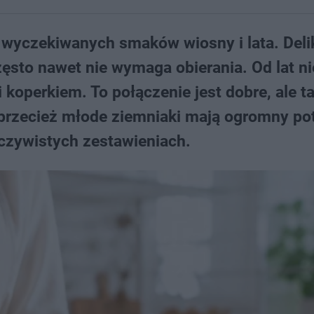
j wyczekiwanych smaków wiosny i lata. Deli
często nawet nie wymaga obierania. Od lat n
koperkiem. To połączenie jest dobre, ale t
przecież młode ziemniaki mają ogromny pot
oczywistych zestawieniach.