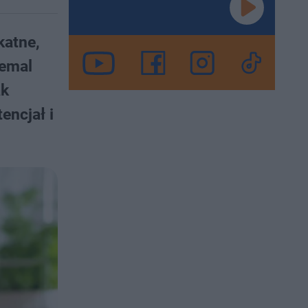
katne,
iemal
ak
encjał i