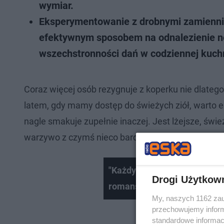
wymiar.
Eksperymentowanie z drobnymi zamiennik
efektywnym sposobem na odnalezienie no
wszechstronności dań w codziennej kuch
Coraz więcej osób rezygnuje z koperku nie dlatego
latem, gdy mamy dostęp do świeżych ziół, warto 
nagle smakuje zupełnie inaczej. Jest lżejsze, świ
warzywo z czymś nieco bardziej oryginalnym. Gw
"Każdy kolejny rok". Twórc
Drogi Użytkow
romansu Prime Video | Wyw
My, naszych 1162 zau
przechowujemy informa
standardowe informac