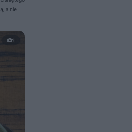
ą, a nie
9