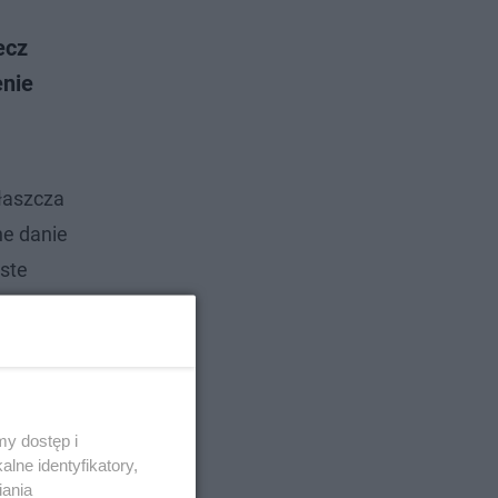
ecz
enie
właszcza
ne danie
iste
y dostęp i
lne identyfikatory,
iania