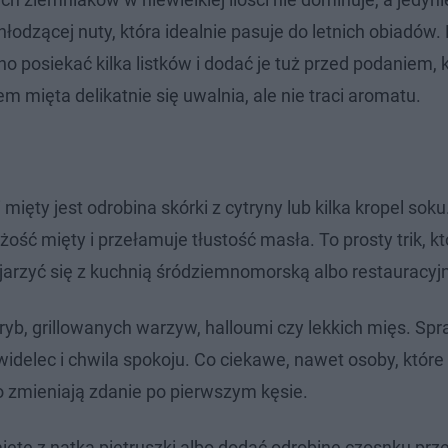
hłodzącej nuty, która idealnie pasuje do letnich obiadów
no posiekać kilka listków i dodać je tuż przed podaniem, 
 mięta delikatnie się uwalnia, ale nie traci aromatu.
ęty jest odrobina skórki z cytryny lub kilka kropel soku
 mięty i przełamuje tłustość masła. To prosty trik, kt
ojarzyć się z kuchnią śródziemnomorską albo restauracy
yb, grillowanych warzyw, halloumi czy lekkich mięs. Sp
idelec i chwila spokoju. Co ciekawe, nawet osoby, które 
 zmieniają zdanie po pierwszym kęsie.
miętę z natką pietruszki albo dodać odrobinę czosnku prz