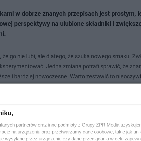
ami w dobrze znanych przepisach jest prostym, l
wej perspektywy na ulubione składniki i zwiększ
ni.
, że go nie lubi, ale dlatego, że szuka nowego smaku. Z
eksperymentować. Jedna zmiana potrafi sprawić, że zna
eższe i bardziej nowoczesne. Warto zestawić to nieoczyw
arantujemy - smak zostanie zapamiętany na długo.
zynie o POLSKICH PIEROGACH i 2. sezonie
niku,
iad ESKA
fanych partnerów oraz inne podmioty z Grupy ZPR Media uzyskujem
cje na urządzeniu oraz przetwarzamy dane osobowe, takie jak unika
je wysyłane przez urządzenie czy dane przeglądania w celu zapewn