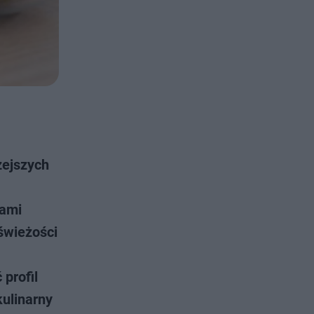
żejszych
pami
świeżości
profil
kulinarny