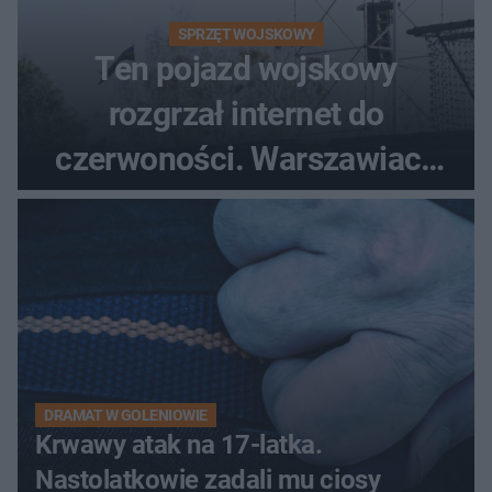
SPRZĘT WOJSKOWY
Ten pojazd wojskowy
rozgrzał internet do
czerwoności. Warszawiacy
pytali, czy to Mad Max!
DRAMAT W GOLENIOWIE
Krwawy atak na 17-latka.
Nastolatkowie zadali mu ciosy