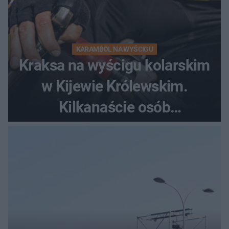
KARAMBOL NA WYŚCIGU
Kraksa na wyścigu kolarskim
w Kijewie Królewskim.
Kilkanaście osób
poszkodowanych, lądował
śmigłowiec LPR