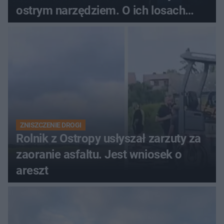
ostrym narzędziem. O ich losach
zdecyduje sąd rodzinny
ZNISZCZENIE DROGI
Rolnik z Ostropy usłyszał zarzuty za
zaoranie asfaltu. Jest wniosek o
areszt