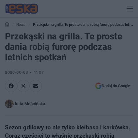
News
Przekąski na grilla. Te proste dania robią furorę podczas letnich
spotkań
Przekąski na grilla. Te proste
dania robią furorę podczas
letnich spotkań
2026-06-03
11:07
Dodaj do Google
Julia Mościńska
Sezon grillowy to nie tylko kiełbasa i karkówka.
Coraz częściej to właśnie przekąski robią