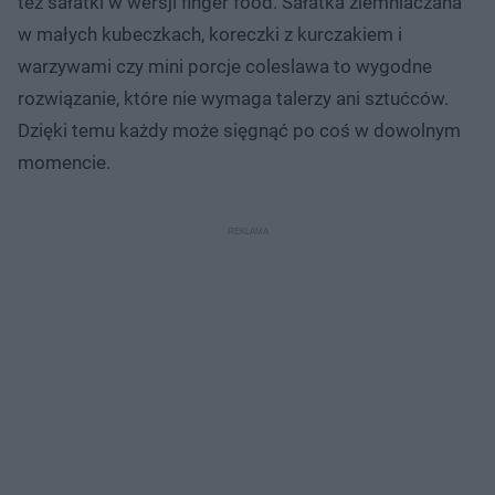
też sałatki w wersji finger food. Sałatka ziemniaczana
w małych kubeczkach, koreczki z kurczakiem i
warzywami czy mini porcje coleslawa to wygodne
rozwiązanie, które nie wymaga talerzy ani sztućców.
Dzięki temu każdy może sięgnąć po coś w dowolnym
momencie.