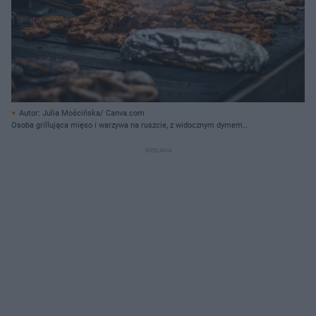
Autor: Julia Mościńska/ Canva.com
Osoba grillująca mięso i warzywa na ruszcie, z widocznym dymem
unoszącym się nad potrawami. W tle butelki z napojami i pomidory.
Informacje o zakazie grillowania w związku z falą upałów znajdziesz na Super
Biznes.