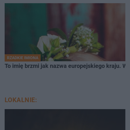
RZADKIE IMIONA
To imię brzmi jak nazwa europejskiego kraju. W 
LOKALNIE: