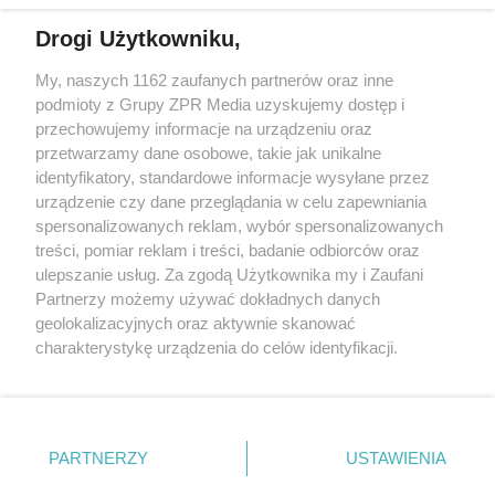
Drogi Użytkowniku,
My, naszych 1162 zaufanych partnerów oraz inne
Żaden utwór zamieszczony w serwisie nie może być powielany i
podmioty z Grupy ZPR Media uzyskujemy dostęp i
rozpowszechniany lub dalej rozpowszechniany w jakikolwiek sposób (w
tym także elektroniczny lub mechaniczny) na jakimkolwiek polu
przechowujemy informacje na urządzeniu oraz
eksploatacji w jakiejkolwiek formie, włącznie z umieszczaniem w
przetwarzamy dane osobowe, takie jak unikalne
Internecie bez pisemnej zgody właściciela praw. Jakiekolwiek użycie lub
identyfikatory, standardowe informacje wysyłane przez
wykorzystanie utworów w całości lub w części z naruszeniem prawa,
tzn. bez właściwej zgody, jest zabronione pod groźbą kary i może być
urządzenie czy dane przeglądania w celu zapewniania
ścigane prawnie.
spersonalizowanych reklam, wybór spersonalizowanych
treści, pomiar reklam i treści, badanie odbiorców oraz
ulepszanie usług. Za zgodą Użytkownika my i Zaufani
Partnerzy możemy używać dokładnych danych
geolokalizacyjnych oraz aktywnie skanować
charakterystykę urządzenia do celów identyfikacji.
Ponieważ cenimy Twoją prywatność, prosimy o zgodę na
O nas
korzystanie z tych technologii poprzez kliknięcie
Informacje prawne
„Akceptuję”. Zgoda jest dobrowolna i zawsze możesz ją
zmienić/wycofać klikając przycisk ustawień prywatności
PARTNERZY
USTAWIENIA
Nasze serwisy
znajdujący się w lewym dolnym rogu strony
. Niektóre