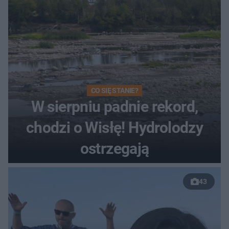
CO SIĘ STANIE?
W sierpniu padnie rekord,
chodzi o Wisłę! Hydrolodzy
ostrzegają
43