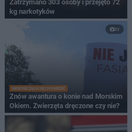
Zatrzymano 303 osoby i przejęto 72
kg narkotyków
22
NIEKOŃCZĄCA SIĘ OPOWIEŚĆ
Znów awantura o konie nad Morskim
Okiem. Zwierzęta dręczone czy nie?