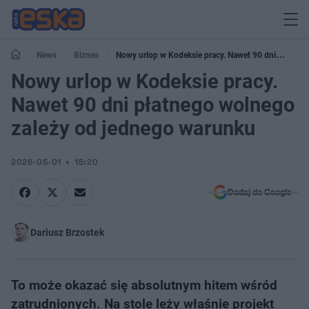
News
Biznes
Nowy urlop w Kodeksie pracy. Nawet 90 dni
płatnego wolnego zależy od jednego warunku
Nowy urlop w Kodeksie pracy.
Nawet 90 dni płatnego wolnego
zależy od jednego warunku
2026-05-01
15:20
Dodaj do Google
Dariusz Brzostek
To może okazać się absolutnym hitem wśród
zatrudnionych. Na stole leży właśnie projekt