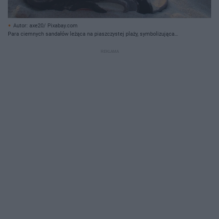
Autor: axe20/ Pixabay.com
Para ciemnych sandałów leżąca na piaszczystej plaży, symbolizująca
odpoczynek i urlop. To wizualizacja idei długiego urlopu regeneracyjnego dla
pracowników, o którym przeczytasz więcej na portalu Super Biznes.