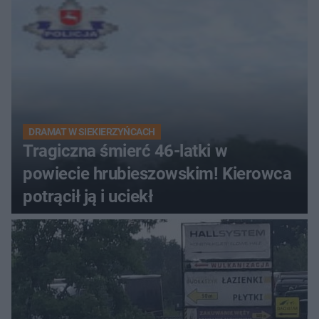
DRAMAT W SIEKIERZYŃCACH
Tragiczna śmierć 46-latki w
powiecie hrubieszowskim! Kierowca
potrącił ją i uciekł