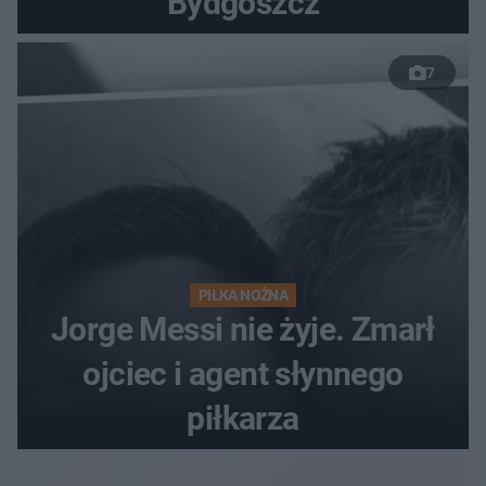
Bydgoszcz
7
PIŁKA NOŻNA
Jorge Messi nie żyje. Zmarł
ojciec i agent słynnego
piłkarza