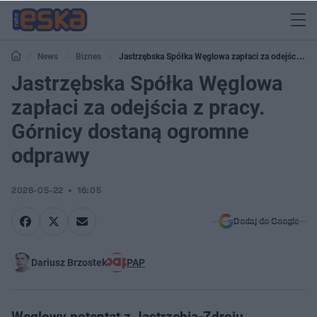
News
Biznes
Jastrzębska Spółka Węglowa zapłaci za odejścia z
pracy. Górnicy dostaną ogromne odprawy
Jastrzębska Spółka Węglowa
zapłaci za odejścia z pracy.
Górnicy dostaną ogromne
odprawy
2026-05-22
16:05
Dodaj do Google
Dariusz Brzostek
PAP
Węglowy potentat z Jastrzębia-Zdroju