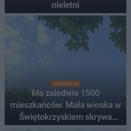
nieletni
CIEKAWOSTKI
Ma zaledwie 1500
mieszkańców. Mała wioska w
Świętokrzyskiem skrywa
zabytki, bywał tu nawet król