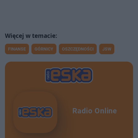
FINANSE
GÓRNICY
OSZCZĘDNOŚCI
JSW
Radio Online