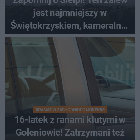
jest najmniejszy w
Świętokrzyskiem, kameralny i
bez tłumów
DRAMAT W ZACHODNIOPOMORSKIM
16-latek z ranami kłutymi w
Goleniowie! Zatrzymani też