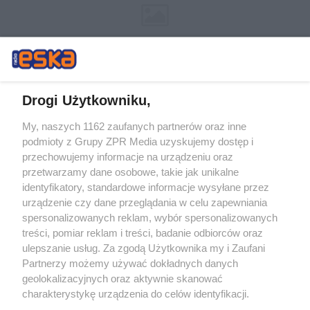
Drogi Użytkowniku,
My, naszych 1162 zaufanych partnerów oraz inne
Żaden utwór zamieszczony w serwisie nie może być powielany i
podmioty z Grupy ZPR Media uzyskujemy dostęp i
rozpowszechniany lub dalej rozpowszechniany w jakikolwiek sposób (w
tym także elektroniczny lub mechaniczny) na jakimkolwiek polu
przechowujemy informacje na urządzeniu oraz
eksploatacji w jakiejkolwiek formie, włącznie z umieszczaniem w
przetwarzamy dane osobowe, takie jak unikalne
Internecie bez pisemnej zgody właściciela praw. Jakiekolwiek użycie lub
identyfikatory, standardowe informacje wysyłane przez
wykorzystanie utworów w całości lub w części z naruszeniem prawa,
tzn. bez właściwej zgody, jest zabronione pod groźbą kary i może być
urządzenie czy dane przeglądania w celu zapewniania
ścigane prawnie.
spersonalizowanych reklam, wybór spersonalizowanych
treści, pomiar reklam i treści, badanie odbiorców oraz
ulepszanie usług. Za zgodą Użytkownika my i Zaufani
Partnerzy możemy używać dokładnych danych
geolokalizacyjnych oraz aktywnie skanować
charakterystykę urządzenia do celów identyfikacji.
Ponieważ cenimy Twoją prywatność, prosimy o zgodę na
O nas