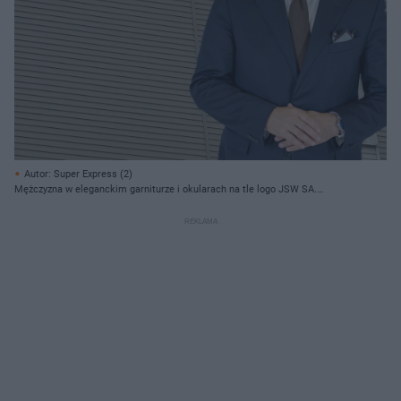
Autor: Super Express (2)
Mężczyzna w eleganckim garniturze i okularach na tle logo JSW SA.
Kontekst artykułu Super Biznes o finansowaniu odpraw dla pracowników
Jastrzębskiej Spółki Węglowej, która mierzy się z gigantycznymi stratami.